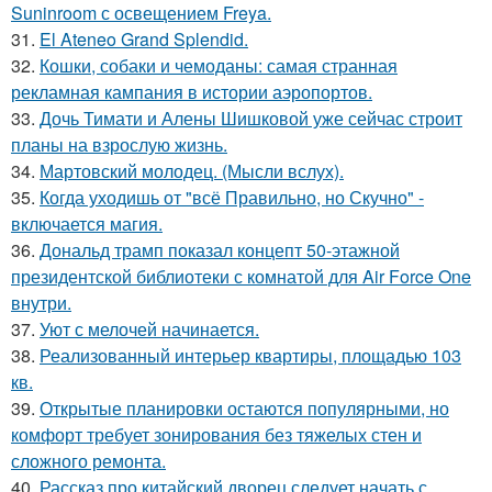
Suninroom с освещением Freya.
31.
El Ateneo Grand Splendid.
32.
Кошки, собаки и чемоданы: самая странная
рекламная кампания в истории аэропортов.
33.
Дочь Тимати и Алены Шишковой уже сейчас строит
планы на взрослую жизнь.
34.
Мартовский молодец. (Мысли вслух).
35.
Когда уходишь от "всё Правильно, но Скучно" -
включается магия.
36.
Дональд трамп показал концепт 50-этажной
президентской библиотеки с комнатой для Air Force One
внутри.
37.
Уют с мелочей начинается.
38.
Реализованный интерьер квартиры, площадью 103
кв.
39.
Открытые планировки остаются популярными, но
комфорт требует зонирования без тяжелых стен и
сложного ремонта.
40.
Рассказ про китайский дворец следует начать с