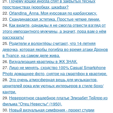
21.
Почему кошки иногда спят в закрытых тесных
пространствах (коробках, шкафах?
22.
Orlandina_Anna. Моя курсовая по карбаускису.
23.
Скандинавская эстетика. Простые четкие линии.
24.
Как видите, однажды я не смогла отвести взгляд от
этого импозантного мужчины, а значит, пора вам о нём
рассказать!
25.
Родители и волонтёры считают, что 14-летняя
девочка, которая якобы погибла во время атаки Дронов
в Туапсе, на самом деле жива.
26.
Визуализация квартиры в ЖК ЗНАК.
27.
Лицо не менять, сходство 100% Casual Smartphone
Photo домашнее фото, снятое на смартфон в квартире.
28.
Это очень атмосферная вещь для музыкантов,
ценителей рока или уютных интерьеров в стиле бохо/
кантри.
29.
Невероятное свадебное платье Элизабет Тейлор из
фильма "Отец Невесты" (1950).
30.
Новый визуальная симфония - проект студии