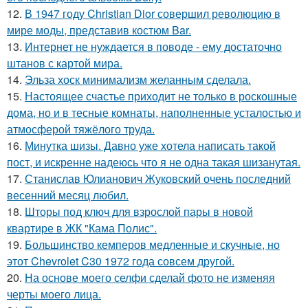
12.
В 1947 году Christian Dior совершил революцию в
мире моды, представив костюм Bar.
13.
Интернет не нуждается в поводе - ему достаточно
штанов с картой мира.
14.
Эльза хоск минимализм желанным сделала.
15.
Настоящее счастье приходит не только в роскошные
дома, но и в тесные комнаты, наполненные усталостью и
атмосферой тяжёлого труда.
16.
Минутка шизы. Давно уже хотела написать такой
пост, и искренне надеюсь что я не одна такая шизанутая.
17.
Станислав Юлианович Жуковский очень последний
весенний месяц любил.
18.
Шторы под ключ для взрослой пары в новой
квартире в ЖК "Кама Полис".
19.
Большинство кемперов медленные и скучные, но
этот Chevrolet C30 1972 года совсем другой.
20.
На основе моего селфи сделай фото не изменяя
черты моего лица.