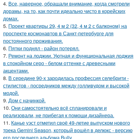
4.
Все, наверное, обращали внимание, когда смотрели
дорамы, на то, как почти идеально чисто в корейских
домах.
5.
Проект квартиры 29, 4 м 2 (32, 4 м 2 с балконом) на
проспекте космонавтов в Санкт-петербурге для
постоянного проживания.
6.
Пятки поднял - район потерял.
7.
Ремонт на лоджии. Уютная и функциональная лоджия
в спокойном серо - белом оттенке с древесными
акцентами.
8.
В середине 90-х зародилась профессия селебрити -
стилистов - посредников между голливудом и высокой
модой.
9.
Дом с начинкой.
10.
Они самостоятельно всё спланировали и
реализовали, не прибегая к помощи дизайнера.
11.
Канье уэст отметил своё 49-летие выпуском нового
трека Gemini Season, который вошёл в делюкс - версию
его последнего альбома Bully.