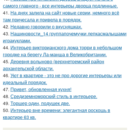
самого главного - все интерьеры дворца подлинные.
41.
На днях залила на сайт новые серии, немного всё
там причесала и привела в порядок.
42.
Недавно говорили о вкусняшках.
43.
Нашиновости_14 группапочемучки лепкасмалышами
игракуклами.
44.
Интерьер викторианского дома торри в небольшом
городке на берегу Ла-манша в Великобритании.
45.
Деревня волыново (верхнетоемский район
архангельской области.
46.
Уют в квартире - это не про дорогие интерьеры или
идеальный порядок.
47.
Привет, обновленная кухня!
48.
Средиземноморский стиль в интерьере.
49.
Торшер один, подушек две.
50.
Интерьер вне времени: элегантная роскошь в
квартире 63 кв.