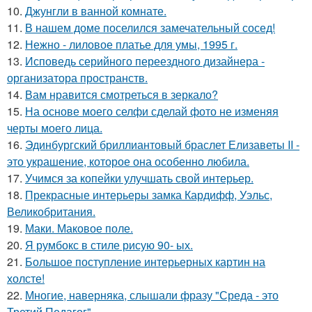
10.
Джунгли в ванной комнате.
11.
В нашем доме поселился замечательный сосед!
12.
Нежно - лиловое платье для умы, 1995 г.
13.
Исповедь серийного переездного дизайнера -
организатора пространств.
14.
Вам нравится смотреться в зеркало?
15.
На основе моего селфи сделай фото не изменяя
черты моего лица.
16.
Эдинбургский бриллиантовый браслет Елизаветы II -
это украшение, которое она особенно любила.
17.
Учимся за копейки улучшать свой интерьер.
18.
Прекрасные интерьеры замка Кардифф, Уэльс,
Великобритания.
19.
Маки. Маковое поле.
20.
Я румбокс в стиле рисую 90- ых.
21.
Большое поступление интерьерных картин на
холсте!
22.
Многие, наверняка, слышали фразу "Среда - это
Третий Педагог".