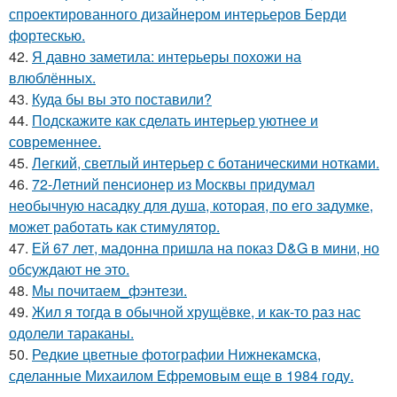
спроектированного дизайнером интерьеров Берди
фортескью.
42.
Я давно заметила: интерьеры похожи на
влюблённых.
43.
Куда бы вы это поставили?
44.
Подскажите как сделать интерьер уютнее и
современнее.
45.
Легкий, светлый интерьер с ботаническими нотками.
46.
72-Летний пенсионер из Москвы придумал
необычную насадку для душа, которая, по его задумке,
может работать как стимулятор.
47.
Ей 67 лет, мадонна пришла на показ D&G в мини, но
обсуждают не это.
48.
Мы почитаем_фэнтези.
49.
Жил я тогда в обычной хрущёвке, и как-то раз нас
одолели тараканы.
50.
Редкие цветные фотографии Нижнекамска,
сделанные Михаилом Ефремовым еще в 1984 году.