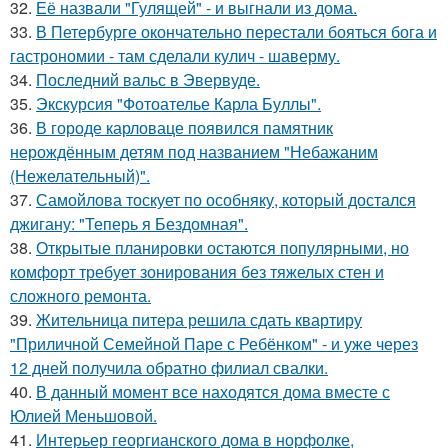
32.
Её назвали "Гулящей" - и выгнали из дома.
33.
В Петербурге окончательно перестали бояться бога и
гастрономии - там сделали кулич - шаверму.
34.
Последний вальс в Эвервуде.
35.
Экскурсия "Фотоателье Карла Буллы".
36.
В городе карловаце появился памятник
нерождённым детям под названием "Небажаним
(Нежелательный)".
37.
Самойлова тоскует по особняку, который достался
джигану: "Теперь я Бездомная".
38.
Открытые планировки остаются популярными, но
комфорт требует зонирования без тяжелых стен и
сложного ремонта.
39.
Жительница питера решила сдать квартиру
"Приличной Семейной Паре с Ребёнком" - и уже через
12 дней получила обратно филиал свалки.
40.
В данный момент все находятся дома вместе с
Юлией Меньшовой.
41.
Интерьер георгианского дома в норфолке,