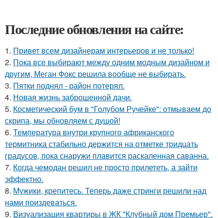
Последние обновления на сайте:
1.
Привет всем дизайнерам интерьеров и не только!
2.
Пока все выбирают между одним модным дизайном и
другим, Меган Фокс решила вообще не выбирать.
3.
Пятки поднял - район потерял.
4.
Новая жизнь заброшенной дачи.
5.
Косметический бум в "Голубом Ручейке": отмываем до
скрипа, мы обновляем с душой!
6.
Температура внутри крупного африканского
термитника стабильно держится на отметке тридцать
градусов, пока снаружи плавится раскаленная саванна.
7.
Когда чемодан решил не просто прилететь, а зайти
эффектно.
8.
Мужики, крепитесь. Теперь даже стринги решили над
нами поиздеваться.
9.
Визуализация квартиры в ЖК "Клубный дом Премьер".