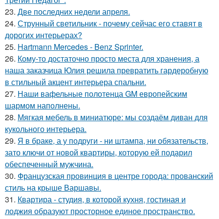
23.
Две последних недели апреля.
24.
Струнный светильник - почему сейчас его ставят в
дорогих интерьерах?
25.
Hartmann Mercedes - Benz Sprinter.
26.
Кому-то достаточно просто места для хранения, а
наша заказчица Юлия решила превратить гардеробную
в стильный акцент интерьера спальни.
27.
Наши вафельные полотенца GM европейским
шармом наполнены.
28.
Мягкая мебель в миниатюре: мы создаём диван для
кукольного интерьера.
29.
Я в браке, а у подруги - ни штампа, ни обязательств,
зато ключи от новой квартиры, которую ей подарил
обеспеченный мужчина.
30.
Французская провинция в центре города: прованский
стиль на крыше Варшавы.
31.
Квартира - студия, в которой кухня, гостиная и
лоджия образуют просторное единое пространство.