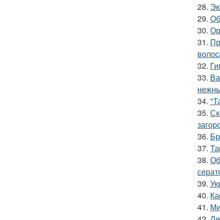
28.
Эк
29.
Об
30.
Ор
31.
Пр
волос
32.
Ги
33.
Ва
нежны
34.
"Т
35.
Ск
загор
36.
Бр
37.
Та
38.
Об
серат
39.
Ук
40.
Ка
41.
Ми
42.
Ле