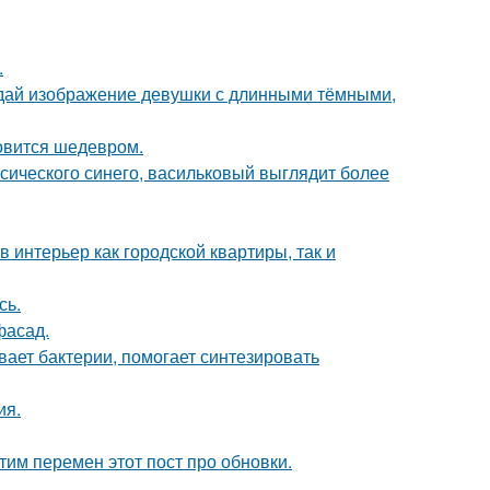
.
здай изображение девушки с длинными тёмными,
новится шедевром.
ссического синего, васильковый выглядит более
в интерьер как городской квартиры, так и
сь.
фасад.
вает бактерии, помогает синтезировать
ия.
тим перемен этот пост про обновки.