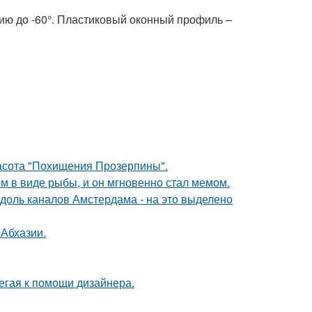
цию до -60°. Пластиковый оконный профиль –
красота "Похищения Прозерпины".
м в виде рыбы, и он мгновенно стал мемом.
вдоль каналов Амстердама - на это выделено
 Абхазии.
егая к помощи дизайнера.