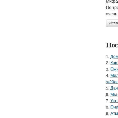
Миф 2
Не тр
очень
читат
Пос
1.
Дом
2.
Как
3.
Ожи
4.
Мил
\u20a
5.
Дач
6.
Мы 
7.
Уют
8.
Они
9.
Атм