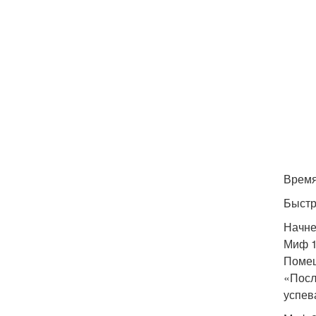
Время
Быстр
Начне
Миф 1
Помещ
«Посл
успев