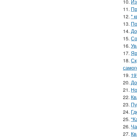
10.
Из
11.
Пр
12.
* 
13.
По
14.
До
15.
Со
16.
Ув
17.
Яр
18.
Ск
самог
19.
19
20.
До
21.
Но
22.
Кв
23.
Пу
24.
Гд
25.
"К
26.
Ча
27.
Кв