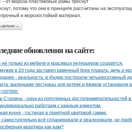
 – от мороза пластиковые рамы треснут
еснут, потому что они в принципе рассчитаны на эксплуата
 прочный и морозостойкий материал.
ь дальше →
ледние обновления на сайте:
 не только из мебели и красивых интерьеров создаётся.
 мужик в 23 года заставил каменный блок плакать: дичь и 
дание - реальность: в Индии построили четырехэтажный до
ота: маленькие лестницы для котеек и ёжиков установили 
c100'000.
и Сталина - одна из популярных достопримечательностей в
индивидуально работаем с каждым клиентом.
ная кухня - гостиная в приятной цветовой гамме.
 самостоятельно всё спланировали и реализовали, не приб
осферная квартира как вам?