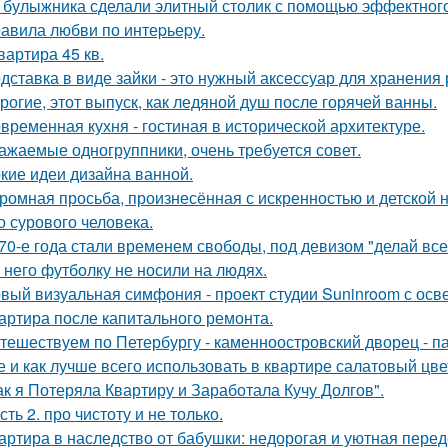
 булыжника сделали элитный столик с помощью эффектного
авила любви по интеpьеpу.
квартира 45 кв.
дставка в виде зайки - это нужный аксессуар для хранения 
рогие, этот выпуск, как ледяной душ после горячей ванны.
временная кухня - гостиная в исторической архитектуре.
ажаемые одногруппники, очень требуется совет.
кие идеи дизайна ванной.
ромная просьба, произнесённая с искренностью и детской 
о сурового человека.
70-е года стали временем свободы, под девизом "делай все,
 него футболку не носили на людях.
вый визуальная симфония - проект студии Suninroom с осв
артира после капитального ремонта.
тешествуем по Петербургу - каменноостровский дворец - па
е и как лучше всего использовать в квартире салатовый цве
ак я Потеряла Квартиру и Заработала Кучу Долгов".
сть 2. про чистоту и не только.
артира в наследство от бабушки: недорогая и уютная перед