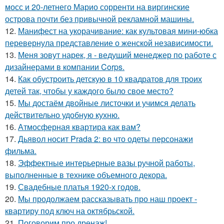
мосс и 20-летнего Марио сорренти на виргинские
острова почти без привычной рекламной машины.
12.
Манифест на укорачивание: как культовая мини-юбка
перевернула представление о женской независимости.
13.
Меня зовут нарек, я - ведущий менеджер по работе с
дизайнерами в компании Corps.
14.
Как обустроить детскую в 10 квадратов для троих
детей так, чтобы у каждого было свое место?
15.
Мы достаём двойные листочки и учимся делать
действительно удобную кухню.
16.
Атмосферная квартира как вам?
17.
Дьявол носит Prada 2: во что одеты персонажи
фильма.
18.
Эффектные интерьерные вазы ручной работы,
выполненные в технике объемного декора.
19.
Свадебные платья 1920-х годов.
20.
Мы продолжаем рассказывать про наш проект -
квартиру под ключ на октябрьской.
21.
Поговорим про дренаж!