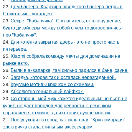
22.
Дом блогера. Квартира шведского блогера петры в
Стокгольме тунгарден.
23.
Секрет "Кабанчика". Согласитесь, есть ощущение,
будто дизайнеры между собой о чём-то договорились -
про "Кабанчик".
24.
Для котёнка закрытая дверь - это не просто часть
интерьера.
25.
Xiaomi собрала команду мечты для доминации на
рынке авто.
26.
Были в аквапарке, там сильно парился в бане, сауне.
27.
Загадка, которая так и осталась неразгаданной.
28.
Круглые мотивы крючком со схемами.
29.
Абсолютно гениальный лайфхак.
30.
Со стороны мой муж кажется идеальным: не пьёт, не
курит, не даёт поводов для ревности, с ребёнком
справляется отлично, да и готовит лучше многих.
31.
Поезд уходит в город: как культовая "Кругломордая"
электричка стала стильным аксессуаром.