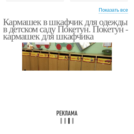
Показать все
Кармашек в шкафчик для одежды
Кармашки в детский
Карман для шкафчика
в детском саду Покетун. Покетун -
сад
кармашек для шкафчика
Кармашки для
Кармашки в садик
шкафчика
Органайзер для
Кармашек в детский сад
шкафчика
Кармашки для детского
Машинка с кармашками
сада/органайзер