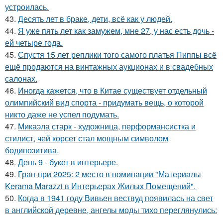
устроилась.
43.
Десять лет в браке, дети, всё как у людей.
44.
Я уже пять лет как замужем, мне 27, у нас есть дочь -
ей четыре года.
45.
Спустя 15 лет реплики того самого платья Пиппы всё
ещё продаются на винтажных аукционах и в свадебных
салонах.
46.
Иногда кажется, что в Китае существует отдельный
олимпийский вид спорта - придумать вещь, о которой
никто даже не успел подумать.
47.
Микаэла старк - художница, перформансистка и
стилист, чей корсет стал мощным символом
бодипозитива.
48.
День 9 - букет в интерьере.
49.
Гран-при 2025: 2 место в номинации "Материалы
Kerama Marazzi в Интерьерах Жилых Помещений".
50.
Когда в 1941 году Вивьен вествуд появилась на свет
в английской деревне, ангелы моды тихо переглянулись: