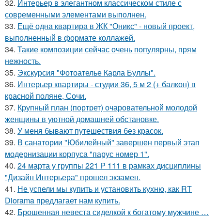
32.
Интерьер в элегантном классическом стиле с
современными элементами выполнен.
33.
Ещё одна квартира в ЖК "Оникс" - новый проект,
выполненный в формате коллажей.
34.
Такие композиции сейчас очень популярны, прям
нежность.
35.
Экскурсия "Фотоателье Карла Буллы".
36.
Интерьер квартиры - студии 36, 5 м 2 (+ балкон) в
красной поляне, Сочи.
37.
Крупный план (портрет) очаровательной молодой
женщины в уютной домашней обстановке.
38.
У меня бывают путешествия без красок.
39.
В санатории "Юбилейный" завершен первый этап
модернизации корпуса "парус номер 1".
40.
24 марта у группы 221 Р 111 в рамках дисциплины
"Дизайн Интерьера" прошел экзамен.
41.
Не успели мы купить и установить кухню, как RT
Diorama предлагает нам купить.
42.
Брошенная невеста сиделкой к богатому мужчине …