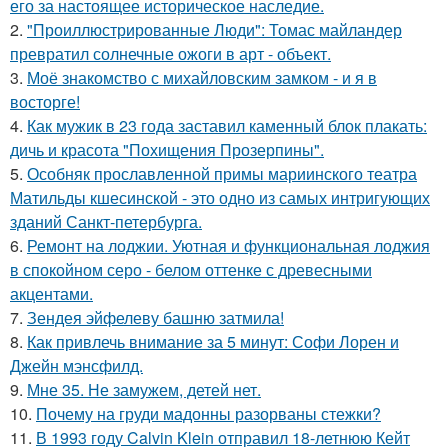
его за настоящее историческое наследие.
2.
"Проиллюстрированные Люди": Томас майландер
превратил солнечные ожоги в арт - объект.
3.
Моё знакомство с михайловским замком - и я в
восторге!
4.
Как мужик в 23 года заставил каменный блок плакать:
дичь и красота "Похищения Прозерпины".
5.
Особняк прославленной примы мариинского театра
Матильды кшесинской - это одно из самых интригующих
зданий Санкт-петербурга.
6.
Ремонт на лоджии. Уютная и функциональная лоджия
в спокойном серо - белом оттенке с древесными
акцентами.
7.
Зендея эйфелеву башню затмила!
8.
Как привлечь внимание за 5 минут: Софи Лорен и
Джейн мэнсфилд.
9.
Мне 35. Не замужем, детей нет.
10.
Почему на груди мадонны разорваны стежки?
11.
В 1993 году Calvin Klein отправил 18-летнюю Кейт