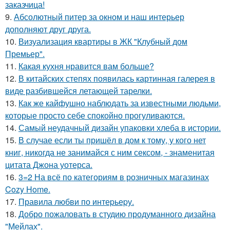
заказчица!
9.
Абсолютный питер за окном и наш интерьер
дополняют друг друга.
10.
Визуализация квартиры в ЖК "Клубный дом
Премьер".
11.
Какая кухня нравится вам больше?
12.
В китайских степях появилась картинная галерея в
виде разбившейся летающей тарелки.
13.
Как же кайфушно наблюдать за известными людьми,
которые просто себе спокойно прогуливаются.
14.
Самый неудачный дизайн упаковки хлеба в истории.
15.
В случае если ты пришёл в дом к тому, у кого нет
книг, никогда не занимайся с ним сексом, - знаменитая
цитата Джона уотерса.
16.
3=2 На всё по категориям в розничных магазинах
Cozy Home.
17.
Правила любви по интеpьеpу.
18.
Добро пожаловать в студию продуманного дизайна
"Мейлах".