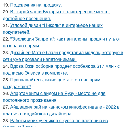
19.
Подсвечник на продажу.
20.
В старой части Бухары есть интересное место,
достойное посещения.
21.
Угловой диван "Николь" в интерьере наших
покупателей.
22.
"Эволюция Запрета": как панталоны прошли путь от
позора до нормы.
23.
Дизайнер Матье блази представил модель, которую в
сети уже прозвали напяточниками.
24.
Вдова Оззи осборна продаёт особняк за $17 млн - с
подписью Элвиса в комплекте.
25.
Признавайтесь, какие цвета стен вас прям
раздражают?
26.
Апартаменты с видом на Яузу - место не для
постоянного проживания.
27.
Айшвария рай на каннском кинофестивале - 2022 в
платье от индийского дизайнера.
28.
Работы моих учеников с курса по плетению из