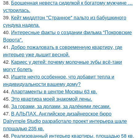
38.
Брошенная невеста сиделкой к богатому мужчине …
устроилась.
39.
Кейт миддлтон "Странное" пальто из бабушкиного
сундука надела.
40.
Интересные факты о создании фильма "Покровские
Ворота".
41.
Добро пожаловать в современную квартиру, где
интерьер уже дышит весной.
42.
Кариес у детей: почему молочные зубы всё-таки
могут болеть
43.
Ищете нечто особенное, что добавит тепла и
индивидуальности вашему дому?
44.
Апартаменты в центре Москвы 63 кв.
45.
Это квартира моей знакомой лены.
46.
За горами, за долами, за далёкими лесами.
47.
В АЛЬПАХ. Английское дизайнерское бюро
Dalrymple Studio разработало проект интерьера шале
площадью 235 кв.
48.
Реализованный интерьер квартиры, площадью 58 кв.