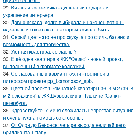
бумажной лозы.
29.
Вязаная косметичка - душевный подарок и
украшение интерьера.
30.
Давно искала, долго выбирала и наконец вот он -
идеальный союз союз, в котором хочется быть.
31.
Серый цвет - это не про скуку, а про стиль, баланс и
возможность для творчества.
32.
Уютная квартира, согласны?
33.
Ещё одна квартира в ЖК "Оникс" - новый проект,
выполненный в формате коллажей.
34.
Согласованный вариант кухни - гостиной в
питерском проекте pp_Lomonosov_spb.
35.
Цветной проект 1-комнатной квартиры 36, 3 м 2 (39, 8
м 2 с лоджией) в ЖК Дубровский в Пушкине (Санкт-
петербург.
36.
Здравствуйте. У меня сложилась непростая ситуация
и очень нужна помощь со стороны.
37.
От Одри до Бейонсе: четыре выхода величайшего
бриллианта Tiffany.