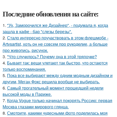
Последние обновления на сайте:
1.
"Ух, Заморочился же Дизайнер", - подумала я, когда
зашла в кафе - бар "слезы березы".
2.
Стало интересно поучаствовать в этом флешмобе -
Artvsartist, хоть он не совсем про рукоделие, а больше
про живопись, рисунок.
3.
"Что случилось? Почему она в этой тряпочке?
4.
Бывает так: вещи улетают так быстро, что остаются
только воспоминания.
5.
Пока все выбирают между одним модным дизайном и
другим, Меган Фокс решила вообще не выбирать.
6.
Самый трогательный момент прошедшей недели
высокой моды в Париже.
7.
Когда Vogue только начинал покорять Россию: первая
Москва глазами мирового глянца.
8.
Смотрите, какими чудесными фото поделилась моя