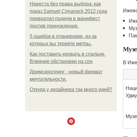
Невеста без права выбора: как
Ижевс
показ Samuel Cirnansck 2012 года
превратил подиум в манифест
Иже
против принуждения.
Муз
Пам
5 ошибок в планировке, из-за
которых вы теряете метры.
Музе
Как поставить кровать в спальне.
Влияние обстановки на сон
В Иже
Дримскроллинг - новый формат
мечтательности.
Наци
Откуда у дизайнера так много идей?
Удму
Музе