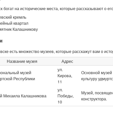
к богат на исторические места, которые рассказывают о ег
вский кремль
ейный квартал
ятник Калашникову
и
вске есть множество музеев, которые расскажут вам о истор
Название музея
Адрес
ул.
ональный музей
Основной музей
Кирова,
ртской Республики
культуру удмуртс
11
ул.
Музей, посвящен
й Михаила Калашникова
Победы,
конструктора.
10