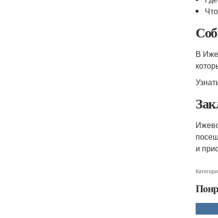
Что
Соб
В Иже
котор
Узнат
Зак
Ижевс
посещ
и при
Категори
Понр