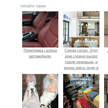
Читайте также
Перетяжка салона
Среди сосен. Этот
автомобиля.
дом словно вырос
среди деревьев, и
жизнь здесь течет в
собственном ритме
- спокойно, без
спешки и лишнего
шума.