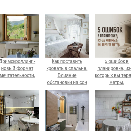
Дримскроллинг -
Как поставить
5 ошибок в
новый формат
кровать в спальне.
планировке, из
мечтательности.
Влияние
которых вы тер
обстановки на сон
метры.