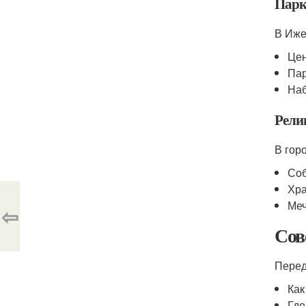
Парк
В Иже
Цен
Па
Наб
Рели
В гор
Соб
Хра
Меч
⇦
Сов
Перед
Как
Где