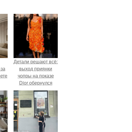
Детали решают всё:
-за
выход приянки
яете
чопры на показе
Dior обернулся
шквалом критики
из-за небрежного
пошива.