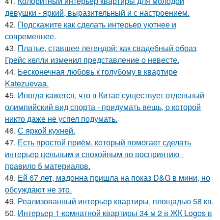
41.
Колоритный интерьер квартиры для молодой
девушки - яркий, выразительный и с настроением.
42.
Подскажите как сделать интерьер уютнее и
современнее.
43.
Платье, ставшее легендой: как свадебный образ
Грейс келли изменил представление о невесте.
44.
Бесконечная любовь к голубому в квартире
Katezuevaa.
45.
Иногда кажется, что в Китае существует отдельный
олимпийский вид спорта - придумать вещь, о которой
никто даже не успел подумать.
46.
С яркой кухней.
47.
Есть простой приём, который помогает сделать
интерьер цельным и спокойным по восприятию -
правило 5 материалов.
48.
Ей 67 лет, мадонна пришла на показ D&G в мини, но
обсуждают не это.
49.
Реализованный интерьер квартиры, площадью 58 кв.
50.
Интерьер 1-комнатной квартиры 34 м 2 в ЖК Logos в