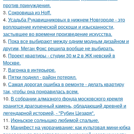
против принуждения.
3.
Сокровища из Hoff.
4.
Усадьба Рукавишниковых в нижнем Новгороде - это
воплощение купеческой роскоши и изысканности,
застывшее во времени произведение искусства.
5.
Пока все выбирают между одним модным дизайном и
другим, Меган Фокс решила вообще не выбирать.
6.
Проект квартиры - студии 30 м 2 в ЖК невский в
Москве.
7.
Вагонка в интерьере.
8.
Пятки поднял - район потерял.
9.
Самая дорогая ошибка в ремонте - делать квартиру
так, чтобы она понравилась всем.
10.
В собрании алмазного фонда московского кремля
хранится драгоценный камень, обладающий древней и
легендарной историей, - "Рубин Цезаря".
11.
Июньское солнышко любимой спальне.
12.
Манифест на укорачивание: как культовая мини-юбка