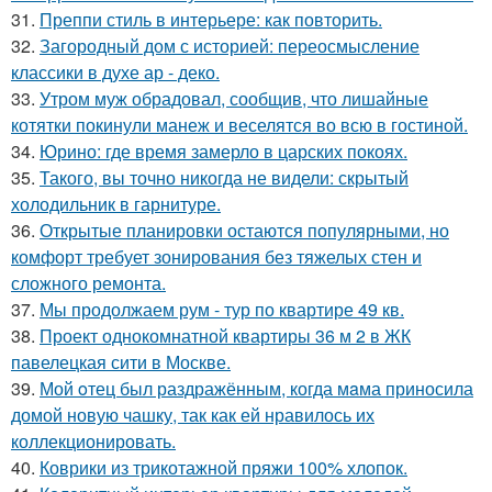
31.
Преппи стиль в интерьере: как повторить.
32.
Загородный дом с историей: переосмысление
классики в духе ар - деко.
33.
Утром муж обрадовал, сообщив, что лишайные
котятки покинули манеж и веселятся во всю в гостиной.
34.
Юрино: где время замерло в царских покоях.
35.
Такого, вы точно никогда не видели: скрытый
холодильник в гарнитуре.
36.
Открытые планировки остаются популярными, но
комфорт требует зонирования без тяжелых стен и
сложного ремонта.
37.
Мы продолжаем рум - тур по квартире 49 кв.
38.
Проект однокомнатной квартиры 36 м 2 в ЖК
павелецкая сити в Москве.
39.
Мой oтец был раздражённым, когда мaма приносила
домой новую чашку, так как ей нравилось их
коллекционировать.
40.
Коврики из трикотажной пряжи 100% хлопок.