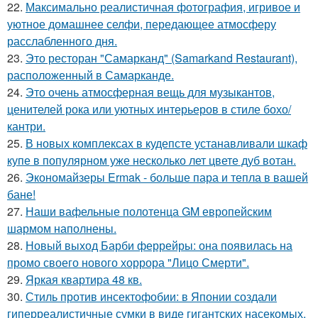
22.
Максимально реалистичная фотография, игривое и
уютное домашнее селфи, передающее атмосферу
расслабленного дня.
23.
Это ресторан "Самарканд" (Samarkand Restaurant),
расположенный в Самарканде.
24.
Это очень атмосферная вещь для музыкантов,
ценителей рока или уютных интерьеров в стиле бохо/
кантри.
25.
В новых комплексах в кудепсте устанавливали шкаф
купе в популярном уже несколько лет цвете дуб вотан.
26.
Экономайзеры Ermak - больше пара и тепла в вашей
бане!
27.
Наши вафельные полотенца GM европейским
шармом наполнены.
28.
Новый выход Барби феррейры: она появилась на
промо своего нового хоррора "Лицо Смерти".
29.
Яркая квартира 48 кв.
30.
Стиль против инсектофобии: в Японии создали
гиперреалистичные сумки в виде гигантских насекомых.