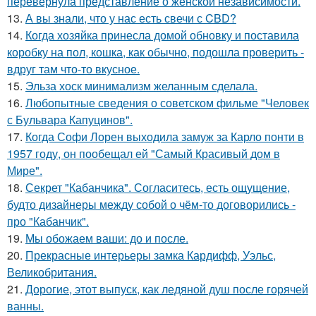
перевернула представление о женской независимости.
13.
А вы знали, что у нас есть свечи с CBD?
14.
Когда хозяйка принесла домой обновку и поставила
коробку на пол, кошка, как обычно, подошла проверить -
вдруг там что-то вкусное.
15.
Эльза хоск минимализм желанным сделала.
16.
Любопытные сведения о советском фильме "Человек
с Бульвара Капуцинов".
17.
Когда Софи Лорен выходила замуж за Карло понти в
1957 году, он пообещал ей "Самый Красивый дом в
Мире".
18.
Секрет "Кабанчика". Согласитесь, есть ощущение,
будто дизайнеры между собой о чём-то договорились -
про "Кабанчик".
19.
Мы обожаем ваши: до и после.
20.
Прекрасные интерьеры замка Кардифф, Уэльс,
Великобритания.
21.
Дорогие, этот выпуск, как ледяной душ после горячей
ванны.