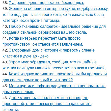
38.
7 апреля - день творческого беспорядка.
39.
Женщина обновила интерьер кухни, подобрав краску
точно под цвет глаз своего кота, хотя изначально была
категорически против питомца.
40.
Набор тканевых салфеток - идеальное решение для
создания стильной сервировки вашего стола.
41.
Когда интерьер перестаёт быть просто
пространством, он становится заявлением.
42.
Загородный дом с историей: переосмысление
классики в духе ар - деко.
43.
Утром муж обрадовал, сообщив, что лишайные
котятки покинули манеж и веселятся во всю в гостиной.
44.
Какой из двух вариантов прихожей вы бы предпочли
для своего дома: первый или второй?
45.
Меня пустили пофотографировать на первом этаже
дома елисеевых.
46.
Даже маленькая спальня может выглядеть
просторной, стоит только правильно расставить
акценты.