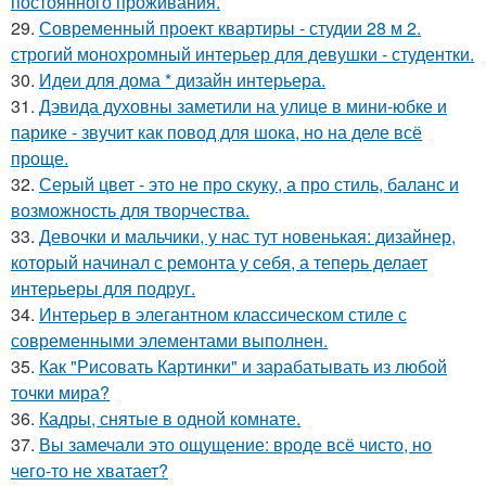
постоянного проживания.
29.
Современный проект квартиры - студии 28 м 2.
строгий монохромный интерьер для девушки - студентки.
30.
Идеи для дома * дизайн интерьера.
31.
Дэвида духовны заметили на улице в мини-юбке и
парике - звучит как повод для шока, но на деле всё
проще.
32.
Серый цвет - это не про скуку, а про стиль, баланс и
возможность для творчества.
33.
Девочки и мальчики, у нас тут новенькая: дизайнер,
который начинал с ремонта у себя, а теперь делает
интерьеры для подруг.
34.
Интерьер в элегантном классическом стиле с
современными элементами выполнен.
35.
Как "Рисовать Картинки" и зарабатывать из любой
точки мира?
36.
Кадры, снятые в одной комнате.
37.
Вы замечали это ощущение: вроде всё чисто, но
чего-то не хватает?