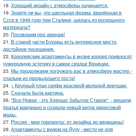
18.
Хороший дизайн с атмосферы начинается.
19.
Знаете ли вы, что школьная форма, введённая в
Ссср в 1949 году при Сталине, шилась из роскошного
материала?
20.
Поговорим про дренаж!
21.
В старой части Бухары есть интересное место,
достойное посещения.
22.
Королевские апартаменты в музее коррер привносят
чужеродную эстетику в самое сердце Венеции.
23.
Мы продолжаем погружать вас в атмосферу мастер -
спальни из предыдущего поста!
24.
> Крупный план селфи красивой молодой девушки.
25.
Сначала была картина.
26.
"Все Новое - это Хорошо Забытое Старое", - решили
братья марчиано и создали новый виток джинсовой
моды.
27.
Россия - мои горизонты: от дизайна до медицины!
28.
Апартаменты с видом на Яузу - место не для