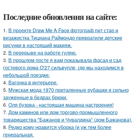
Последние обновления на сайте:
1.
В проекте Draw Me A Face фотограф пит стар и
визажистка Тициана Раймондо превратили детские
рисунки в настоящий макияж.
2.
В перерыве на работе гуляю.
3.
В прошлом посте я вам показывала фасад и сад
гостевого дома O'27 сильвупле, где мы находимся в
небольшой поездке.
4.
Вагонка в интерьере.
5.
Мужская мода 1970 приталенные рубашки и сильно
зауженные в бедрах брюки.
6.
Оля бузова - настоящая машина настроения!
7.
Дом каминов или дом торгово-промышленного
товарищества "Бажанов и Чувалдина" (дом Бажанова).
8.
Редко кому нравится уборка (и уж тем более
генеральная.