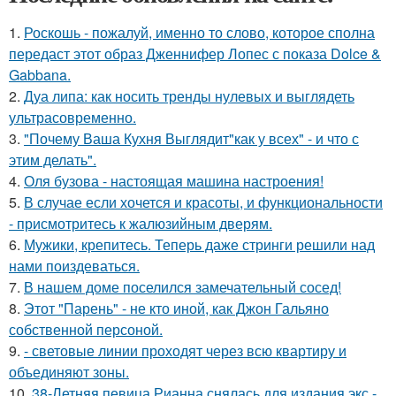
1.
Роскошь - пожалуй, именно то слово, которое сполна
передаст этот образ Дженнифер Лопес с показа Dolce &
Gabbana.
2.
Дуа липа: как носить тренды нулевых и выглядеть
ультрасовременно.
3.
"Почему Ваша Кухня Выглядит"как у всех" - и что с
этим делать".
4.
Оля бузова - настоящая машина настроения!
5.
В случае если хочется и красоты, и функциональности
- присмотритесь к жалюзийным дверям.
6.
Мужики, крепитесь. Теперь даже стринги решили над
нами поиздеваться.
7.
В нашем доме поселился замечательный сосед!
8.
Этот "Парень" - не кто иной, как Джон Гальяно
собственной персоной.
9.
- световые линии проходят через всю квартиру и
объединяют зоны.
10.
38-Летняя певица Рианна снялась для издания экс -