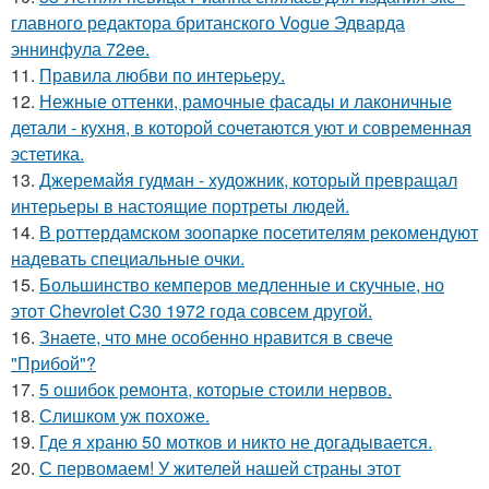
главного редактора британского Vogue Эдварда
эннинфула 72ee.
11.
Правила любви по интеpьеpу.
12.
Нежные оттенки, рамочные фасады и лаконичные
детали - кухня, в которой сочетаются уют и современная
эстетика.
13.
Джеремайя гудман - художник, который превращал
интерьеры в настоящие портреты людей.
14.
В роттердамском зоопарке посетителям рекомендуют
надевать специальные очки.
15.
Большинство кемперов медленные и скучные, но
этот Chevrolet C30 1972 года совсем другой.
16.
Знаете, что мне особенно нравится в свече
"Прибой"?
17.
5 ошибок ремонта, которые стоили нервов.
18.
Слишком уж похоже.
19.
Где я храню 50 мотков и никто не догадывается.
20.
С первомаем! У жителей нашей страны этот