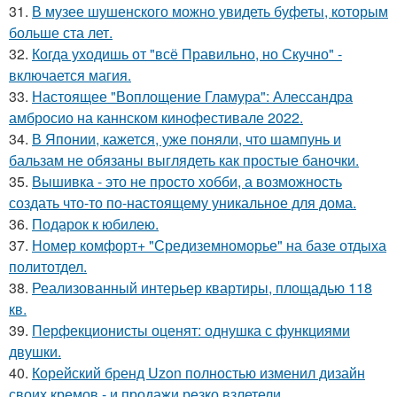
31.
В музее шушенского можно увидеть буфеты, которым
больше ста лет.
32.
Когда уходишь от "всё Правильно, но Скучно" -
включается магия.
33.
Настоящее "Воплощение Гламура": Алессандра
амбросио на каннском кинофестивале 2022.
34.
В Японии, кажется, уже поняли, что шампунь и
бальзам не обязаны выглядеть как простые баночки.
35.
Вышивка - это не просто хобби, а возможность
создать что-то по-настоящему уникальное для дома.
36.
Подарок к юбилею.
37.
Номер комфорт+ "Средиземноморье" на базе отдыха
политотдел.
38.
Реализованный интерьер квартиры, площадью 118
кв.
39.
Перфекционисты оценят: однушка с функциями
двушки.
40.
Корейский бренд Uzon полностью изменил дизайн
своих кремов - и продажи резко взлетели.