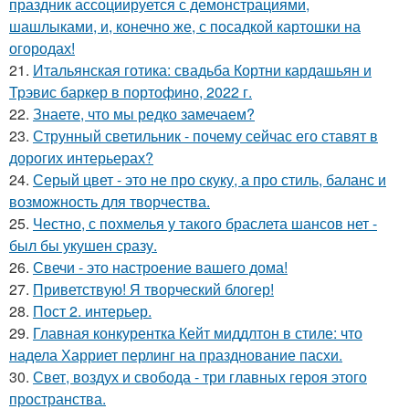
праздник ассоциируется с демонстрациями,
шашлыками, и, конечно же, с посадкой картошки на
огородах!
21.
Итальянская готика: свадьба Кортни кардашьян и
Трэвис баркер в портофино, 2022 г.
22.
Знаете, что мы редко замечаем?
23.
Струнный светильник - почему сейчас его ставят в
дорогих интерьерах?
24.
Серый цвет - это не про скуку, а про стиль, баланс и
возможность для творчества.
25.
Честно, с похмелья у такого браслета шансов нет -
был бы укушен сразу.
26.
Свечи - это настроение вашего дома!
27.
Приветствую! Я творческий блогер!
28.
Пост 2. интерьер.
29.
Главная конкурентка Кейт миддлтон в стиле: что
надела Харриет перлинг на празднование пасхи.
30.
Свет, воздух и свобода - три главных героя этого
пространства.