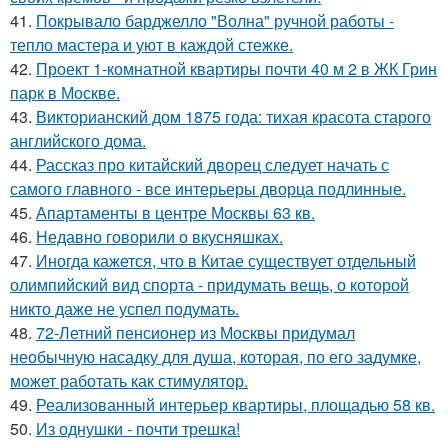
41.
Покрывало барджелло "Волна" ручной работы -
тепло мастера и уют в каждой стежке.
42.
Проект 1-комнатной квартиры почти 40 м 2 в ЖК Грин
парк в Москве.
43.
Викторианский дом 1875 года: тихая красота старого
английского дома.
44.
Рассказ про китайский дворец следует начать с
самого главного - все интерьеры дворца подлинные.
45.
Апартаменты в центре Москвы 63 кв.
46.
Недавно говорили о вкусняшках.
47.
Иногда кажется, что в Китае существует отдельный
олимпийский вид спорта - придумать вещь, о которой
никто даже не успел подумать.
48.
72-Летний пенсионер из Москвы придумал
необычную насадку для душа, которая, по его задумке,
может работать как стимулятор.
49.
Реализованный интерьер квартиры, площадью 58 кв.
50.
Из однушки - почти трешка!