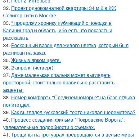
31.
Пост 2. интерьер.
32.
Проект однокомнатной квартиры 34 м 2 в ЖК
Селигер сити в Москве.
33.
* продолжу хронику публикаций с поездки в
Калининград и область, ибо есть что показать и
рассказать.
34.
Роскошный вазон для живого цветка, который был
расписан на заказ.
35.
Жизнь в ярком цвете.
36.
2 апреля (четверг).
37.
Даже маленькая спальня может выглядеть
просторной, стоит только правильно расставить
акценты.
38.
Номер комфорт+ "Средиземноморье" на базе отдыха
политотдел.
39.
Как выглядел кусковский театр николая шереметева?
40.
Процесс создания фильма "Покровские Ворота":
увлекательные подробности о съемках.
41.
Трещины на тротуарах превращаются в целые миры