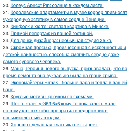
20.
Колеус Apricot Pin: солнце в каждом листе!
21.
Королевские апартаменты в музее коррер привносят
чужеродную эстетику в самое сердце Венеции.
22.
Кинфолк и хюгге: светлая квартира в Минске.
23.
Прямой репортаж из вашей гостиной.
24.
Для дочки дизайнера: необычная студия 25 кв.
25.
Скромная просьба, произнесённая с искренностью и
детской наивностью, способна смягчить сердце даже
самого сурового человека.
26.
Маша, героиня нового выпуска, признавалась, что во
время ремонта она буквально была на грани срыва.
27.
Экономайзеры Ermak - больше пара и тепла в вашей
бане!
28.
Круглые мотивы крючком со схемами.
29.
Шесть колёс у G63 6x6 кому-то показалось мало,
поэтому кто-то якобы превратил внедорожник в
восьмиколёсный автодом.
30.
Хорошо сделанная классика не стареет.