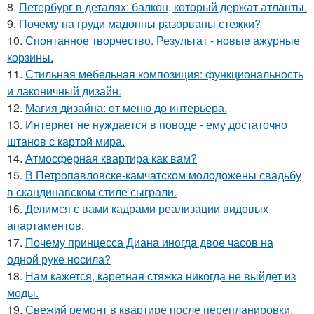
8.
Петербург в деталях: балкон, который держат атланты.
9.
Почему на груди мадонны разорваны стежки?
10.
Спонтанное творчество. Результат - новые ажурные
корзины.
11.
Стильная мебельная композиция: функциональность
и лаконичный дизайн.
12.
Магия дизайна: от меню до интерьера.
13.
Интернет не нуждается в поводе - ему достаточно
штанов с картой мира.
14.
Атмосферная квартира как вам?
15.
В Петропавловске-камчатском молодожены свадьбу
в скандинавском стиле сыграли.
16.
Делимся с вами кадрами реализации видовых
апартаментов.
17.
Почему принцесса Диана иногда двое часов на
одной руке носила?
18.
Нам кажется, каретная стяжка никогда не выйдет из
моды.
19.
Свежий ремонт в квартире после перепланировки.