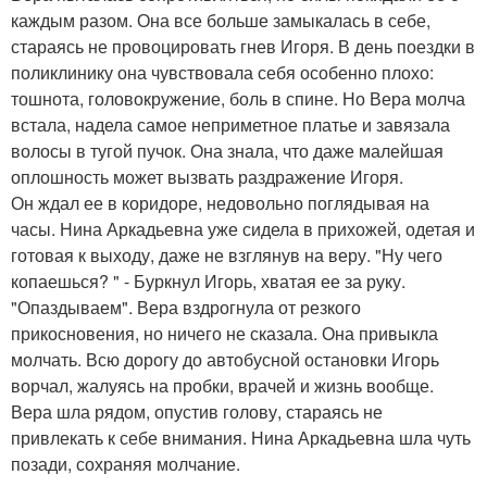
каждым разом. Она все больше замыкалась в себе,
стараясь не провоцировать гнев Игоря. В день поездки в
поликлинику она чувствовала себя особенно плохо:
тошнота, головокружение, боль в спине. Но Вера молча
встала, надела самое неприметное платье и завязала
волосы в тугой пучок. Она знала, что даже малейшая
оплошность может вызвать раздражение Игоря.
Он ждал ее в коридоре, недовольно поглядывая на
часы. Нина Аркадьевна уже сидела в прихожей, одетая и
готовая к выходу, даже не взглянув на веру. "Ну чего
копаешься? " - Буркнул Игорь, хватая ее за руку.
"Опаздываем". Вера вздрогнула от резкого
прикосновения, но ничего не сказала. Она привыкла
молчать. Всю дорогу до автобусной остановки Игорь
ворчал, жалуясь на пробки, врачей и жизнь вообще.
Вера шла рядом, опустив голову, стараясь не
привлекать к себе внимания. Нина Аркадьевна шла чуть
позади, сохраняя молчание.