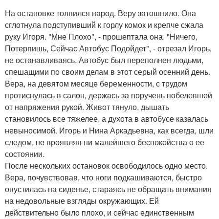
На остановке толпился народ. Веру затошнило. Она
сглотнула подступивший к горлу комок и крепче сжала
руку Игоря. "Мне Плохо", - прошептала она. "Ничего,
Потерпишь, Сейчас Автобус Подойдет", - отрезал Игорь,
не останавливаясь. Автобус был переполнен людьми,
спешащими по своим делам в этот серый осенний день.
Вера, на девятом месяце беременности, с трудом
протиснулась в салон, держась за поручень побелевшей
от напряжения рукой. Живот тянуло, дышать
становилось все тяжелее, а духота в автобусе казалась
невыносимой. Игорь и Нина Аркадьевна, как всегда, шли
следом, не проявляя ни малейшего беспокойства о ее
состоянии.
После нескольких остановок освободилось одно место.
Вера, почувствовав, что ноги подкашиваются, быстро
опустилась на сиденье, стараясь не обращать внимания
на недовольные взгляды окружающих. Ей
действительно было плохо, и сейчас единственным