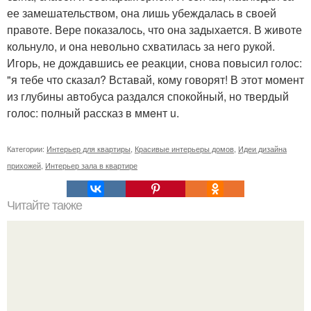
ее замешательством, она лишь убеждалась в своей
правоте. Вере показалось, что она задыхается. В животе
кольнуло, и она невольно схватилась за него рукой.
Игорь, не дождавшись ее реакции, снова повысил голос:
"я тебе что сказал? Вставай, кому говорят! В этот момент
из глубины автобуса раздался спокойный, но твердый
голос: полный рассказ в ммeнт u.
Категории:
Интерьер для квартиры
,
Красивые интерьеры домов
,
Идеи дизайна
прихожей
,
Интерьер зала в квартире
Читайте также