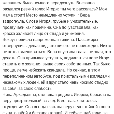
желанием было немного передохнуть. Внезапно
раздался резкий голос Игоря: "ты чего расселась? Моя
мама стоит! Место немедленно уступи! " Вера
вздрогнула. Слова Игоря, грубые и унизительные,
прозвучали как пощечина. Она почувствовала, как
краска заливает лицо от стыда и унижения.
Вокруг повисла напряженная тишина. Пассажиры
отвернулись, делая вид, что ничего не происходит. Никто
не хотел вмешиваться. Вера опустила глаза, не зная, что
делать. Она привыкла уступать, подчиняться воле Игоря,
ставить его желания выше своих собственных. Так было
проще, легче избежать скандала. Но сейчас, в этом
переполненном автобусе, под пристальными взглядами
незнакомых людей, ей вдруг стало невыносимо стыдно
за себя, за свою слабость.
Нина Аркадьевна, стоявшая рядом с Игорем, бросила на
веру презрительный взгляд. В ее глазах читалось
осуждение. Она всегда считала веру недостойной своего
сына, слабой и бесхарактерной. И сейчас, наблюдая за