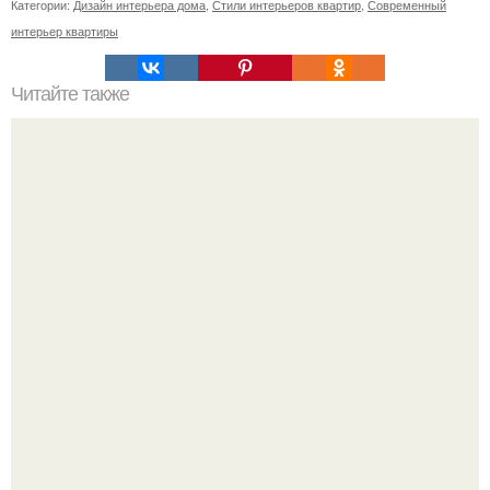
Категории:
Дизайн интерьера дома
,
Стили интерьеров квартир
,
Современный
интерьер квартиры
Читайте также
Резьба по дереву в стиле барокко. Резьба по дереву:
стилистические направления и характерные узоры.