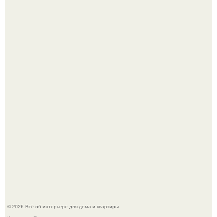
Три года назад мы купили борщевичное поле и
придумали мечту!
Стильная квартира в светлых приятных тонах.
© 2026 Всё об интерьере для дома и квартиры