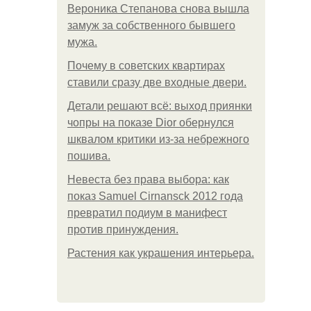
Вероника Степанова снова вышла
замуж за собственного бывшего
мужа.
Почему в советских квартирах
ставили сразу две входные двери.
Детали решают всё: выход приянки
чопры на показе Dior обернулся
шквалом критики из-за небрежного
пошива.
Невеста без права выбора: как
показ Samuel Cirnansck 2012 года
превратил подиум в манифест
против принуждения.
Растения как украшения интерьера.