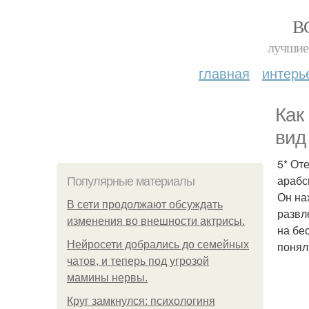
В
лучшие 
главная
интерь
Как
вид
5* От
арабс
Популярные материалы
Он на
В сети продолжают обсуждать
развл
изменения во внешности актрисы.
на бес
Нейросети добрались до семейных
поняли
чатов, и теперь под угрозой
мамины нервы.
Круг замкнулся: психологиня