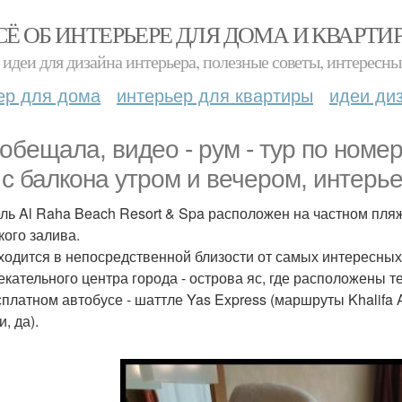
СЁ ОБ ИНТЕРЬЕРЕ ДЛЯ ДОМА И КВАРТИ
идеи для дизайна интерьера, полезные советы, интересны
ер для дома
интерьер для квартиры
идеи ди
 обещала, видео - рум - тур по номе
 с балкона утром и вечером, интерье
ель Al Raha Beach Resort & Spa расположен на частном пл
кого залива.
ходится в непосредственной близости от самых интересных 
екательного центра города - острова яс, где расположены т
платном автобусе - шаттле Yas Express (маршруты Khalifa A 
, да).