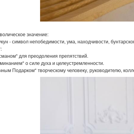
мволическое значение:
укун - символ непобедимости, ума, находчивости, бунтарског
:
сманом" для преодоления препятствий.
минанием" о силе духа и целеустремленности.
чным Подарком" творческому человеку, руководителю, колл