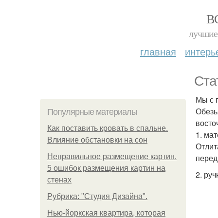
В
лучшие 
главная
интерь
Ста
Мы с 
Обезь
Популярные материалы
восто
Как поставить кровать в спальне.
1. ма
Влияние обстановки на сон
Отлит
Неправильное размещение картин.
перед
5 ошибок размещения картин на
2. руч
стенах
Рубрика: "Студия Дизайна".
Нью-йоркская квартира, которая