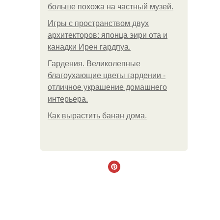
больше похожа на частный музей.
Игры с пространством двух
архитекторов: японца эири ота и
канадки Ирен гардпуа.
Гардения. Великолепные
благоухающие цветы гардении -
отличное украшение домашнего
интерьера.
Как вырастить банан дома.