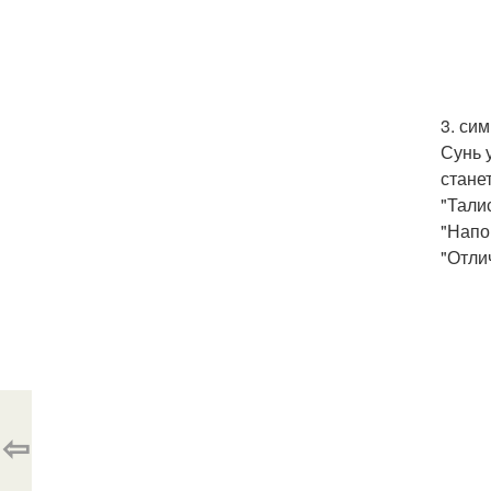
3. си
Сунь 
станет
"Тали
"Напо
"Отли
⇦