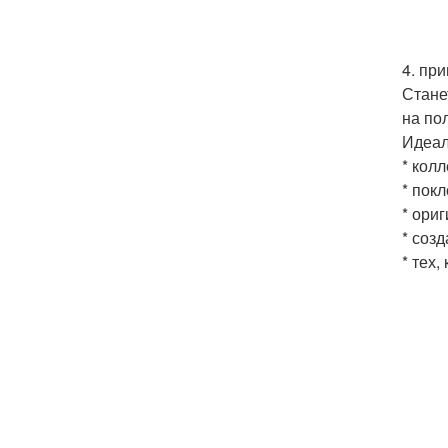
4. пр
Стане
на по
Идеал
* кол
* покл
* ори
* соз
* тех