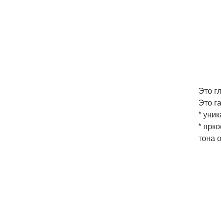
Это г
Это г
* уни
* ярк
тона 