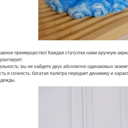
лавное преимущество! Каждая статуэтка нами вручную акр
арантирует:
кальность: вы не найдете двух абсолютно одинаковых экзем
ость и сочность: богатая палитра передает динамику и харак
одежды.