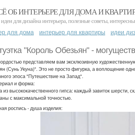
СЁ ОБ ИНТЕРЬЕРЕ ДЛЯ ДОМА И КВАРТИ
идеи для дизайна интерьера, полезные советы, интересны
ер для дома
интерьер для квартиры
идеи ди
туэтка "Король Обезьян" - могущест
гордостью представляем вам эксклюзивную художественную 
ян (Сунь Укуна)". Это не просто фигурка, а воплощение од
чного эпоса "Путешествие на Запад".
териал и форма:
а из высококачественного гипса: каждый завиток шерсти, 
аны с максимальной точностью.
ная роспись - душа изделия: