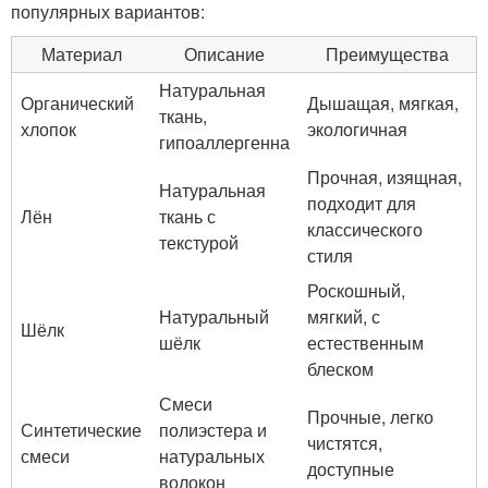
популярных вариантов:
Материал
Описание
Преимущества
Натуральная
Органический
Дышащая, мягкая,
ткань,
хлопок
экологичная
гипоаллергенна
Прочная, изящная,
Натуральная
подходит для
Лён
ткань с
классического
текстурой
стиля
Роскошный,
Натуральный
мягкий, с
Шёлк
шёлк
естественным
блеском
Смеси
Прочные, легко
Синтетические
полиэстера и
чистятся,
смеси
натуральных
доступные
волокон