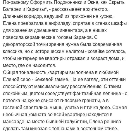
По-разному Оформить Подоконники и Окна, как Скрыть
Батареи и Карнизы", - рассказывает архитектор.
Длинный коридор, ведущий из прихожей на кухню,
Елена превратила в анфиладу, спрятав в стенах шкафы
для хранения домашнего инвентаря, а в нишах
повесила керамические головы баранов. С
декораторской точки зрения нужна была современная
классика, но с историческим налетом - хозяйке хотелось,
чтобы интерьер ее квартиры отражал и возраст дома, и
место, где он находится.
Общая тональность квартиры выполнена в любимой
Еленой серо - бежевой гамме. На ее взгляд, эти оттенки
способствуют максимальному расслаблению. С таким
спокойным цветом соседствует фантазийная лепнина - с
потолка на кухне свисают гипсовые гранаты, а в
гостиной спрятались мышь, улитка и птичка додо. Самая
необычная комната во всей квартире находится в
мансарде на месте бывшей голубятни, Елена решила
сделать там кинозал с топчанами в восточном стиле.