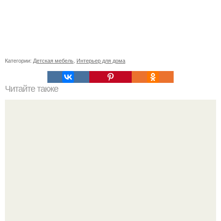
Категории:
Детская мебель
,
Интерьер для дома
Читайте также
Сказать, что этот "Лацио М" прекрасен - ничего не
сказать!