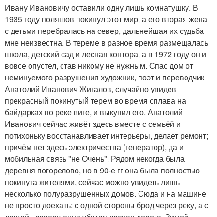
Ивану Ивановичу оставили одну лишь комнатушку. В
1935 году поляшов покинул этот мир, а его вторая жена
с детьми перебралась на север, дальнейшая их судьба
мне неизвестна. В тереме в разное время размещалась
школа, детский сад и лесная контора, а в 1972 году он и
вовсе опустел, став никому не нужным. Спас дом от
неминуемого разрушения художник, поэт и переводчик
Анатолий Иванович Жигалов, случайно увидев
прекрасный покинутый терем во время сплава на
байдарках по реке виге, и выкупил его. Анатолий
Иванович сейчас живёт здесь вместе с семьёй и
потихоньку восстанавливает интерьеры, делает ремонт;
причём нет здесь электричества (генератор), да и
мобильная связь "не Очень". Рядом некогда была
деревня погорелово, но в 90-е гг она была полностью
покинута жителями, сейчас можно увидеть лишь
несколько полуразрушенных домов. Сюда и на машине
не просто доехать: с одной стороны брод через реку, а с
другой - совершенно убитая лесная дорога. Зимой,