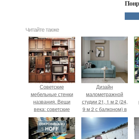
Понр
Читайте также
Советские
Дизайн
мебельные стенки
малометражной
названия. Вещи
студии 21, 1 м 2 (24,
века: советские
9 м 2 с балконом) в
стенки 80-х.
Краснодаре.