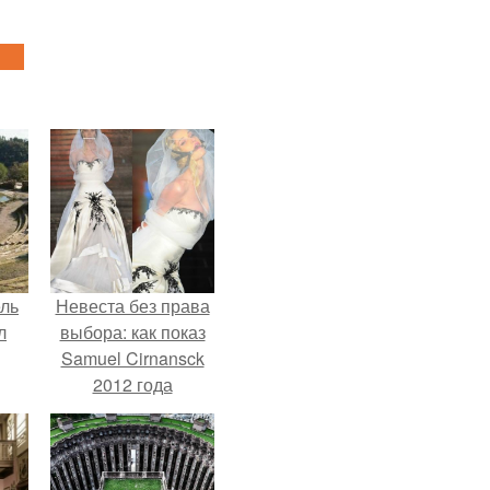
ель
Невеста без права
л
выбора: как показ
Samuel Cirnansck
2012 года
превратил подиум
я
в манифест против
вал
принуждения.
ее