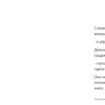
Слизе
юноша
- я у
Девуш
градо
- глуп
сдела
Она н
пятно
книгу
Категори