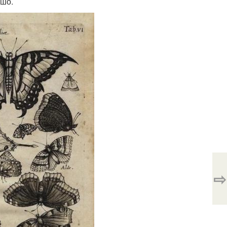
ошо.
⇨