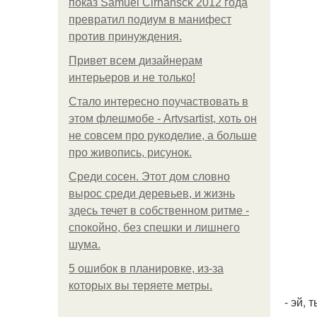
показ Samuel Cirnansck 2012 года
превратил подиум в манифест
против принуждения.
Привет всем дизайнерам
интерьеров и не только!
Стало интересно поучаствовать в
этом флешмобе - Artvsartist, хоть он
не совсем про рукоделие, а больше
про живопись, рисунок.
Среди сосен. Этот дом словно
вырос среди деревьев, и жизнь
здесь течет в собственном ритме -
спокойно, без спешки и лишнего
шума.
5 ошибок в планировке, из-за
которых вы теряете метры.
- эй,