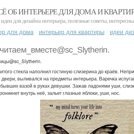
СЁ ОБ ИНТЕРЬЕРЕ ДЛЯ ДОМА И КВАРТИ
идеи для дизайна интерьера, полезные советы, интересны
ер для дома
интерьер для квартиры
идеи ди
читаем_вместе@sc_Slytherin.
ицы@sc_Slytherin.
битого стекла наполнил гостиную слизерина до краёв. Непр
и двери, выливался на предметы интерьера. Варечка испуга
 бывших вазой в руках девушки. Зажав ладонями уши, слизе
роникнет внутрь неё, зальет глазные яблоки, уши, нос.