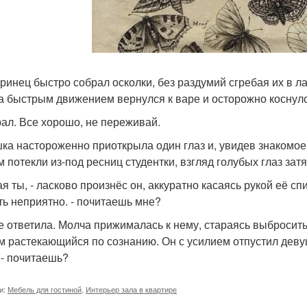
ринец быстро собрал осколки, без раздумий сгребая их в ла
 быстрым движением вернулся к варе и осторожно коснулс
брал. Все хорошо, не переживай.
ка настороженно приоткрыла один глаз и, увидев знакомое 
м потекли из-под ресниц студентки, взгляд голубых глаз зат
ая ты, - ласково произнёс он, аккуратно касаясь рукой её с
ть неприятно. - почитаешь мне?
е ответила. Молча прижималась к нему, стараясь выбросить
м растекающийся по сознанию. Он с усилием отпустил деву
. - почитаешь?
и:
Мебель для гостиной
,
Интерьер зала в квартире