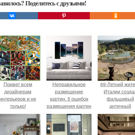
авилось? Поделитесь с друзьями!
Привет всем
Неправильное
69-Летний жит
дизайнерам
размещение
Италии созда
интерьеров и не
картин. 5 ошибок
фальшивый
только!
размещения картин
античный
на стенах
амфитеатр и
долгое врем
успешно выда
его за настоящ