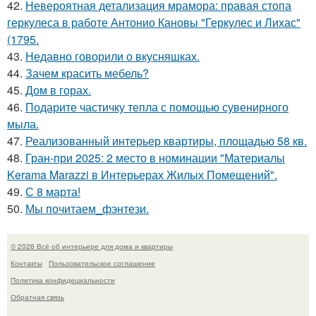
42.
Невероятная детализация мрамора: правая стопа
геркулеса в работе Антонио Кановы "Геркулес и Лихас"
(1795.
43.
Недавно говорили о вкусняшках.
44.
Зачем красить мебель?
45.
Дом в горах.
46.
Подарите частичку тепла с помощью сувенирного
мыла.
47.
Реализованный интерьер квартиры, площадью 58 кв.
48.
Гран-при 2025: 2 место в номинации "Материалы
Kerama Marazzi в Интерьерах Жилых Помещений".
49.
С 8 марта!
50.
Мы почитаем_фэнтези.
© 2026 Всё об интерьере для дома и квартиры
Контакты
Пользовательское соглашение
Политика конфидециальности
Обратная связь