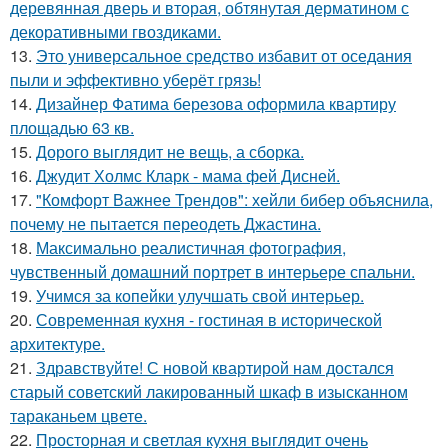
деревянная дверь и вторая, обтянутая дерматином с
декоративными гвоздиками.
13.
Это универсальное средство избавит от оседания
пыли и эффективно уберёт грязь!
14.
Дизайнер Фатима березова оформила квартиру
площадью 63 кв.
15.
Дорого выглядит не вещь, а сборка.
16.
Джудит Холмс Кларк - мама фей Дисней.
17.
"Комфорт Важнее Трендов": хейли бибер объяснила,
почему не пытается переодеть Джастина.
18.
Максимально реалистичная фотография,
чувственный домашний портрет в интерьере спальни.
19.
Учимся за копейки улучшать свой интерьер.
20.
Современная кухня - гостиная в исторической
архитектуре.
21.
Здравствуйте! С новой квартирой нам достался
старый советский лакированный шкаф в изысканном
тараканьем цвете.
22.
Просторная и светлая кухня выглядит очень