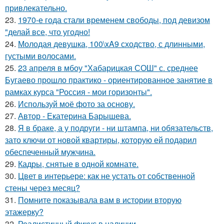
привлекательно.
23.
1970-е года стали временем свободы, под девизом
"делай все, что угодно!
24.
Молодая девушка, 100\xA9 сходство, с длинными,
густыми волосами.
25.
23 апреля в мбоу "Хабарицкая СОШ" с. среднее
Бугаево прошло практико - ориентированное занятие в
рамках курса "Россия - мои горизонты".
26.
Используй моё фото за основу.
27.
Автор - Екатерина Барышева.
28.
Я в браке, а у подруги - ни штампа, ни обязательств,
зато ключи от новой квартиры, которую ей подарил
обеспеченный мужчина.
29.
Кадры, снятые в одной комнате.
30.
Цвет в интерьере: как не устать от собственной
стены через месяц?
31.
Помните показывала вам в истории вторую
этажерку?
32.
Реалистичный фикус в наличии.