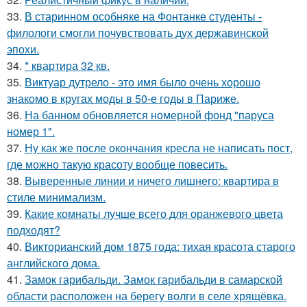
33.
В старинном особняке на Фонтанке студенты -
филологи смогли почувствовать дух державинской
эпохи.
34.
* квартира 32 кв.
35.
Виктуар дутрело - это имя было очень хорошо
знакомо в кругах моды в 50-е годы в Париже.
36.
На банном обновляется номерной фонд "паруса
номер 1".
37.
Ну как же после окончания кресла не написать пост,
где можно такую красоту вообще повесить.
38.
Выверенные линии и ничего лишнего: квартира в
стиле минимализм.
39.
Какие комнаты лучше всего для оранжевого цвета
подходят?
40.
Викторианский дом 1875 года: тихая красота старого
английского дома.
41.
Замок гарибальди. Замок гарибальди в самарской
области расположен на берегу волги в селе хрящёвка.