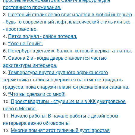
постоянного проживания.
3.
Плетёный столик легко вписывается в любой интерьер
- будь то современный лофт, классический стиль или эко
- пространство.
4.
Пятки поднял - район потерял.
5.
"Уже не Гений".
6.
Петербург в деталях: балкон, который держат атланты.
7.
Савона 2 в - когда дверь становится частью
архитектуры интерьера.
8.
Температура внутри крупного африканского
термитника стабильно держится на отметке тридцать
градусов, пока снаружи плавится раскаленная саванна.
9.
"Что вы сделали со мной!
10.
Проект квартиры - студии 24 м 2 в ЖК дмитровское
небо в Москве.
11.
Начало работы: В начале работы с дизайнером
интерьера важно обговорить:
12.
Многие помнят этот типичный дуэт: простая