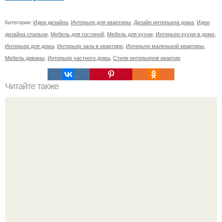
Категории:
Идеи дизайна
,
Интерьер для квартиры
,
Дизайн интерьера дома
,
Идеи
дизайна спальни
,
Мебель для гостиной
,
Мебель для кухни
,
Интерьер кухни в доме
,
Интерьер для дома
,
Интерьер зала в квартире
,
Интерьер маленькой квартиры
,
Мебель диваны
,
Интерьер частного дома
,
Стили интерьеров квартир
Читайте также
Как правильно выбрать шкаф - купе.