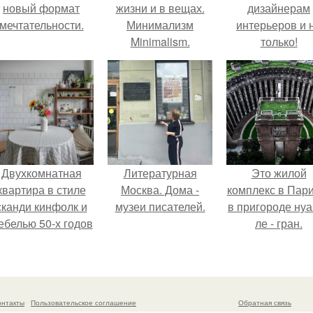
новый формат
жизни и в вещах.
дизайнерам
мечтательности.
Минимализм
интерьеров и 
Minimalism.
только!
Минимализм "По-
женски": моя жизнь
- мои правила.
Двухкомнатная
Литературная
Это жилой
квартира в стиле
Москва. Дома -
комплекс в Пар
сканди кинфолк и
музеи писателей.
в пригороде нуа
ебелью 50-х годов
ле - гран.
в высотке на
котельнической.
онтакты
Пользовательское соглашение
Обратная связь