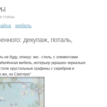
РЫ
е статьи
зайна
мебель
енного: декупаж, поталь,
 не буду, опишу: эко - стиль, с элементами
абелённая мебель, интерьер украшен зеркально
столе хрустальные графины с серебром и
ю же, но Светлую"