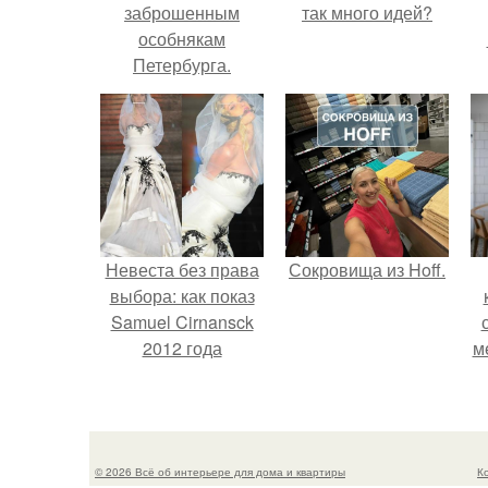
заброшенным
так много идей?
особнякам
Петербурга.
Невеста без права
Сокровища из Hoff.
выбора: как показ
Samuel Cirnansck
2012 года
м
превратил подиум
в манифест против
принуждения.
© 2026 Всё об интерьере для дома и квартиры
К