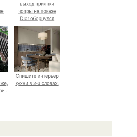
выход приянки
не
чопры на показе
Dior обернулся
шквалом критики
из-за небрежного
пошива.
Опишите интерьер
иже,
кухни в 2-3 словах.
зи -