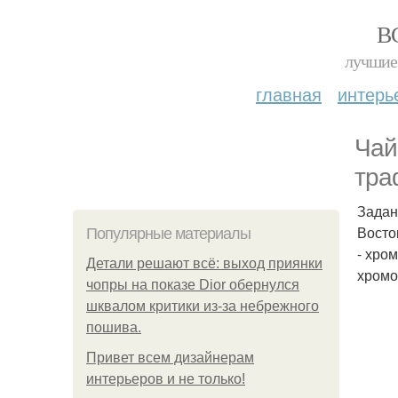
В
лучшие 
главная
интерь
Чай
тра
Задан
Восто
Популярные материалы
- хро
Детали решают всё: выход приянки
хромо
чопры на показе Dior обернулся
шквалом критики из-за небрежного
пошива.
Привет всем дизайнерам
интерьеров и не только!