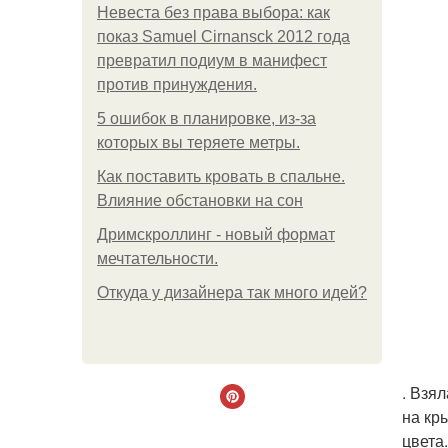
Невеста без права выбора: как
показ Samuel Cirnansck 2012 года
превратил подиум в манифест
против принуждения.
5 ошибок в планировке, из-за
которых вы теряете метры.
Как поставить кровать в спальне.
Влияние обстановки на сон
Дримскроллинг - новый формат
мечтательности.
Откуда у дизайнера так много идей?
. Взя
на кр
цвета