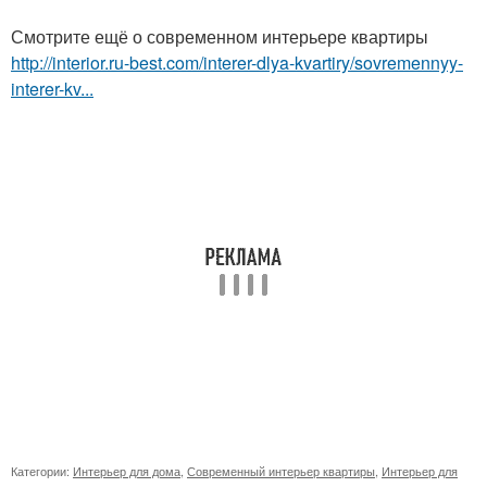
Смотрите ещё о современном интерьере квартиры
http://interior.ru-best.com/interer-dlya-kvartiry/sovremennyy-
interer-kv...
Категории:
Интерьер для дома
,
Современный интерьер квартиры
,
Интерьер для