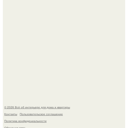
Сокровища из Hoff.
Эко - панно "Песочный Берег":
© 2026 Всё об интерьере для дома и квартиры
Контакты
Пользовательское соглашение
Политика конфидециальности
Обратная связь