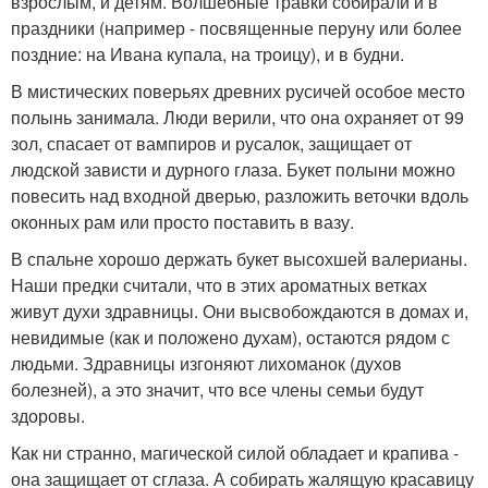
взрослым, и детям. Волшебные травки собирали и в
праздники (например - посвященные перуну или более
поздние: на Ивана купала, на троицу), и в будни.
В мистических поверьях древних русичей особое место
полынь занимала. Люди верили, что она охраняет от 99
зол, спасает от вампиров и русалок, защищает от
людской зависти и дурного глаза. Букет полыни можно
повесить над входной дверью, разложить веточки вдоль
оконных рам или просто поставить в вазу.
В спальне хорошо держать букет высохшей валерианы.
Наши предки считали, что в этих ароматных ветках
живут духи здравницы. Они высвобождаются в домах и,
невидимые (как и положено духам), остаются рядом с
людьми. Здравницы изгоняют лихоманок (духов
болезней), а это значит, что все члены семьи будут
здоровы.
Как ни странно, магической силой обладает и крапива -
она защищает от сглаза. А собирать жалящую красавицу