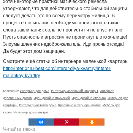
хотя некоторые практики магического ремесла
утверждают, что для действительно стабильной защиты
следует делать это по всему периметру жилища. В
процессе посыпания необходимо произносить такие
слова заклинания: соль не пропустит и не впустит зло!
Пусть опасность и агрессия не проникнут в это жилище!
Злоумышленник недоброжелатель. Иди прочь отсюда!
Да будет этот дом защищен.
Смотрите ещё статьи об интерьере маленькой квартиры
http://interior.ru-best.com/interer-dlya-kvartiry/interer-
malenkoy-kvartiry
Категории:
Интерьер для дома
,
Интерьер маленькой квартиры
,
Интерьер
деревянных домов
,
Идеи дизайна прихожей
,
Идеи дизайна спальни
,
Интерьер для
квартиры
,
Интерьер частного дома
,
Красивые интерьеры домов
,
Мебель для
кухни
,
Интерьер дома внутри
Читайте также