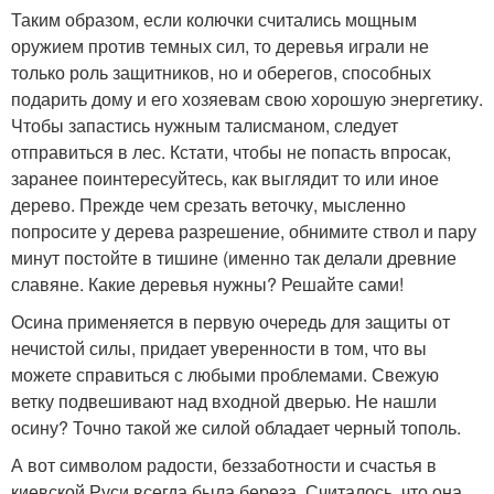
Таким образом, если колючки считались мощным
оружием против темных сил, то деревья играли не
только роль защитников, но и оберегов, способных
подарить дому и его хозяевам свою хорошую энергетику.
Чтобы запастись нужным талисманом, следует
отправиться в лес. Кстати, чтобы не попасть впросак,
заранее поинтересуйтесь, как выглядит то или иное
дерево. Прежде чем срезать веточку, мысленно
попросите у дерева разрешение, обнимите ствол и пару
минут постойте в тишине (именно так делали древние
славяне. Какие деревья нужны? Решайте сами!
Осина применяется в первую очередь для защиты от
нечистой силы, придает уверенности в том, что вы
можете справиться с любыми проблемами. Свежую
ветку подвешивают над входной дверью. Не нашли
осину? Точно такой же силой обладает черный тополь.
А вот символом радости, беззаботности и счастья в
киевской Руси всегда была береза. Считалось, что она