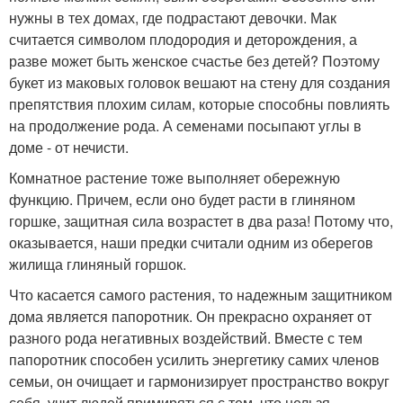
нужны в тех домах, где подрастают девочки. Мак
считается символом плодородия и деторождения, а
разве может быть женское счастье без детей? Поэтому
букет из маковых головок вешают на стену для создания
препятствия плохим силам, которые способны повлиять
на продолжение рода. А семенами посыпают углы в
доме - от нечисти.
Комнатное растение тоже выполняет обережную
функцию. Причем, если оно будет расти в глиняном
горшке, защитная сила возрастет в два раза! Потому что,
оказывается, наши предки считали одним из оберегов
жилища глиняный горшок.
Что касается самого растения, то надежным защитником
дома является папоротник. Он прекрасно охраняет от
разного рода негативных воздействий. Вместе с тем
папоротник способен усилить энергетику самих членов
семьи, он очищает и гармонизирует пространство вокруг
себя, учит людей примиряться с тем, что нельзя