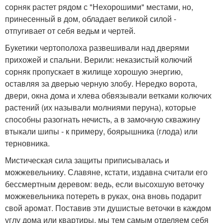
сорняк растет рядом с "Нехорошими" местами, но,
принесенный в дом, обладает великой силой -
отпугивает от себя ведьм и чертей.
Букетики чертополоха развешивали над дверями
прихожей и спальни. Верили: неказистый колючий
сорняк пропускает в жилище хорошую энергию,
оставляя за дверью черную злобу. Нередко ворота,
двери, окна дома и хлева обвязывали ветками колючих
растений (их называли молниями перуна), которые
способны разогнать нечисть, а в замочную скважину
втыкали шипы - к примеру, боярышника (глода) или
терновника.
Мистическая сила защиты приписывалась и
можжевельнику. Славяне, кстати, издавна считали его
бессмертным деревом: ведь, если высохшую веточку
можжевельника потереть в руках, она вновь подарит
свой аромат. Поставив эти душистые веточки в каждом
углу дома или квартиры, мы тем самым отделяем себя