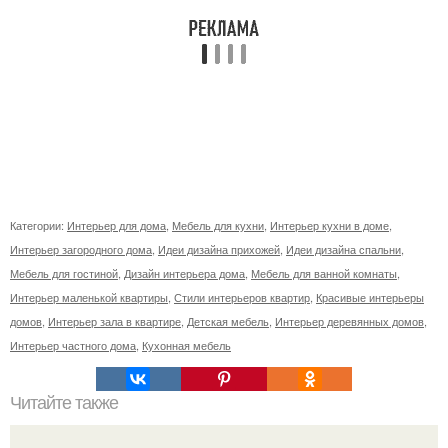
Категории:
Интерьер для дома
,
Мебель для кухни
,
Интерьер кухни в доме
,
Интерьер загородного дома
,
Идеи дизайна прихожей
,
Идеи дизайна спальни
,
Мебель для гостиной
,
Дизайн интерьера дома
,
Мебель для ванной комнаты
,
Интерьер маленькой квартиры
,
Стили интерьеров квартир
,
Красивые интерьеры
домов
,
Интерьер зала в квартире
,
Детская мебель
,
Интерьер деревянных домов
,
Интерьер частного дома
,
Кухонная мебель
Читайте также