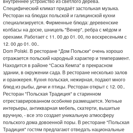
внутреннее устройство из светлого дерева.
Специфический климат придаёт застольная музыка.
Ресторан на блюдах польской и галицинской кухни
специализируется. Фирменные блюда: деревенские
колбасы на доске, шницель "Венер", ребра с мёдом и
орехами. Работает с 11. 00 до 01. 00, по воскресеньям с
12. 00 до 01. 00..
Dom Polski. В ресторане "Дом Польски" очень хорошо
отражается польский народный характер и темперамент.
Находится в районе "Саска Кемпа" в прекрасном
здании, в окружении сада. В ресторане несколько залов
и оранжерея. Кухня польская, нежирная, подают много
блюд из рыбы, дичи и птицы. Ресторан открыт с 12. 00..
Ресторан "Польская Традиция" в старинном
отреставрированном особняке размещается. Уютные
интерьеры, антикварная мебель, скатерти, вышитые
вручную, - все это создает уникальную атмосферу
польского дома довоенной поры. В ресторане "Польская
Традиция" гостям предлагают отведать национальные