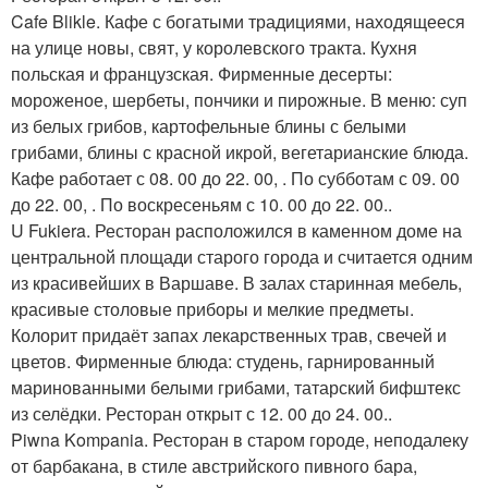
Cafe Blikle. Кафе с богатыми традициями, находящееся
на улице новы, свят, у королевского тракта. Кухня
польская и французская. Фирменные десерты:
мороженое, шербеты, пончики и пирожные. В меню: суп
из белых грибов, картофельные блины с белыми
грибами, блины с красной икрой, вегетарианские блюда.
Кафе работает с 08. 00 до 22. 00, . По субботам с 09. 00
до 22. 00, . По воскресеньям с 10. 00 до 22. 00..
U Fukiera. Ресторан расположился в каменном доме на
центральной площади старого города и считается одним
из красивейших в Варшаве. В залах старинная мебель,
красивые столовые приборы и мелкие предметы.
Колорит придаёт запах лекарственных трав, свечей и
цветов. Фирменные блюда: студень, гарнированный
маринованными белыми грибами, татарский бифштекс
из селёдки. Ресторан открыт с 12. 00 до 24. 00..
Piwna Kompania. Ресторан в старом городе, неподалеку
от барбакана, в стиле австрийского пивного бара,