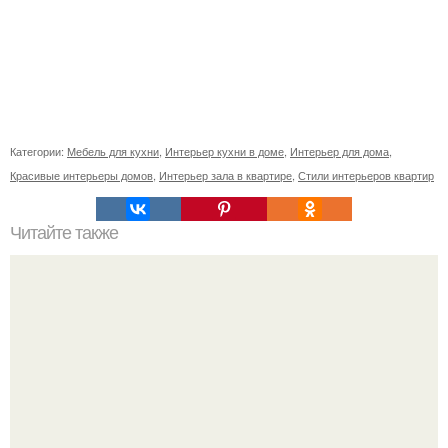
Категории:
Мебель для кухни
,
Интерьер кухни в доме
,
Интерьер для дома
,
Красивые интерьеры домов
,
Интерьер зала в квартире
,
Стили интерьеров квартир
Читайте также
"Квартира для Городского Охотника".