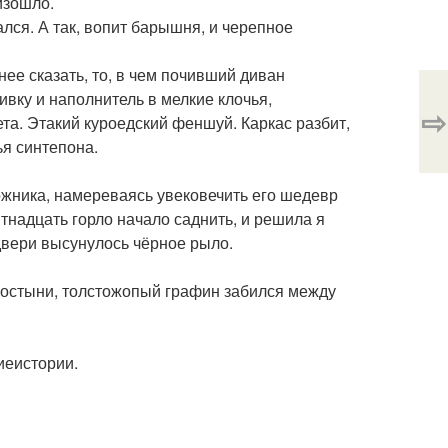
изошло.
лся. А так, вопит барышня, и черепное
нее сказать, то, в чем почивший диван
ивку и наполнитель в мелкие клочья,
⇨
а. Этакий куроедский феншуй. Каркас разбит,
ья синтепона.
дожника, намереваясь увековечить его шедевр
ятнадцать горло начало саднить, и решила я
двери высунулось чёрное рыло.
простыни, толстожопый графин забился между
иеистории.