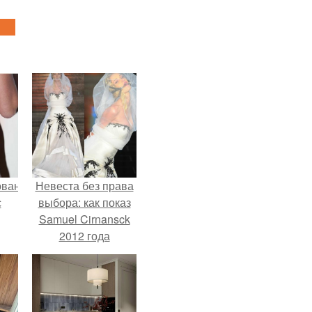
ованные
Невеста без права
с
выбора: как показ
Samuel Cirnansck
2012 года
и в
превратил подиум
в манифест против
принуждения.