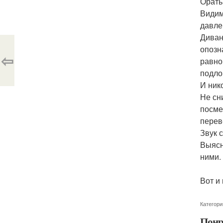
Орать
Видим
давле
Диван
опозн
⇦
равно
подло
И нико
Не сн
посме
перев
Звук 
Выясн
ними.
Вот и
Категори
Понр