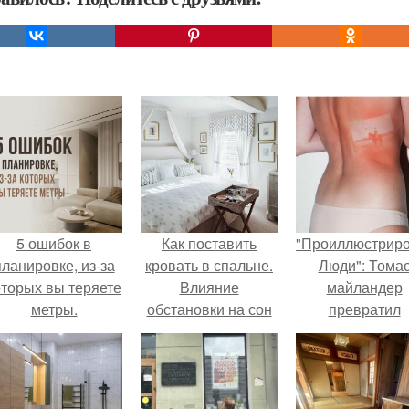
5 ошибок в
Как поставить
"Проиллюстрир
планировке, из-за
кровать в спальне.
Люди": Тома
оторых вы теряете
Влияние
майландер
метры.
обстановки на сон
превратил
солнечные ожог
арт - объект.