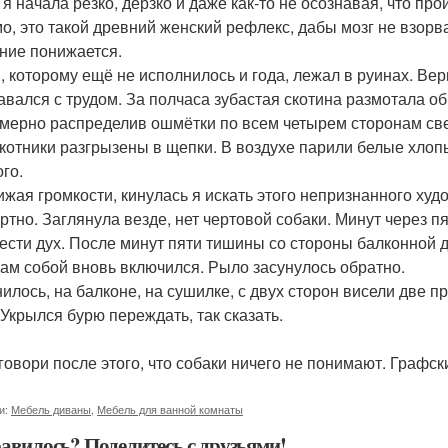
 я начала резко, дерзко и даже как-то не осознавая, что про
о, это такой древний женский рефлекс, дабы мозг не взорва
ние понижается.
, которому ещё не исполнилось и года, лежал в руинах. Вер
авался с трудом. За полчаса зубастая скотина размотала об
мерно распределив ошмётки по всем четырем сторонам свет
котники разгрызены в щепки. В воздухе парили белые хлоп
го.
ижая громкости, кинулась я искать этого непризнанного ху
ртно. Заглянула везде, нет чертовой собаки. Минут через п
ести дух. После минут пяти тишины со стороны балконной 
сам собой вновь включился. Рыло засунулось обратно.
илось, на балконе, на сушилке, с двух сторон висели две 
 Укрылся бурю переждать, так сказать.
 говори после этого, что собаки ничего не понимают. Графск
и:
Мебель диваны
,
Мебель для ванной комнаты
авилось? Поделитесь с друзьями!