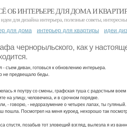
СЁ ОБ ИНТЕРЬЕРЕ ДЛЯ ДОМА И КВАРТИ
идеи для дизайна интерьера, полезные советы, интересны
ер для дома
интерьер для квартиры
идеи ди
рафа чернорыльского, как у настоящ
ходится.
л - съем диван, готовься к обновлению интерьера.
о не предвещало беды.
елась я поутру со смены, графская туша с радостным воем 
мте на улицу, человечиха, и в срочном порядке.
али, - говорю, - недоразумение о четырех лапах, ты гуляный.
уш пошла. Посмотрел на меня куроед, нехорошо так посмотр
са спустя, позабыв тот зловещий взгляд, вылезла я из ванн