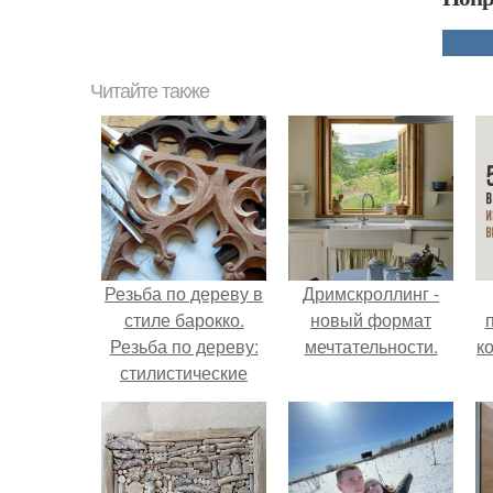
Читайте также
Резьба по дереву в
Дримскроллинг -
стиле барокко.
новый формат
Резьба по дереву:
мечтательности.
к
стилистические
направления и
характерные узоры.