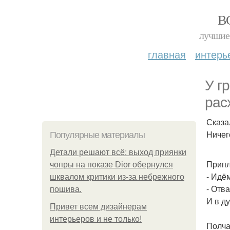
В
лучшие 
главная
интерь
У г
рас
Сказа
Ничег
Популярные материалы
Детали решают всё: выход приянки
Припл
чопры на показе Dior обернулся
- Идё
шквалом критики из-за небрежного
- Отв
пошива.
И в д
Привет всем дизайнерам
интерьеров и не только!
Полча