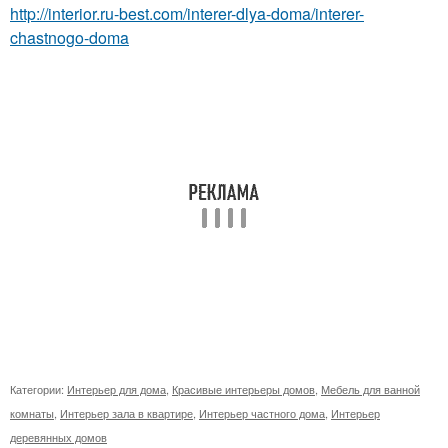
http://interior.ru-best.com/interer-dlya-doma/interer-
chastnogo-doma
Категории:
Интерьер для дома
,
Красивые интерьеры домов
,
Мебель для ванной
комнаты
,
Интерьер зала в квартире
,
Интерьер частного дома
,
Интерьер
деревянных домов