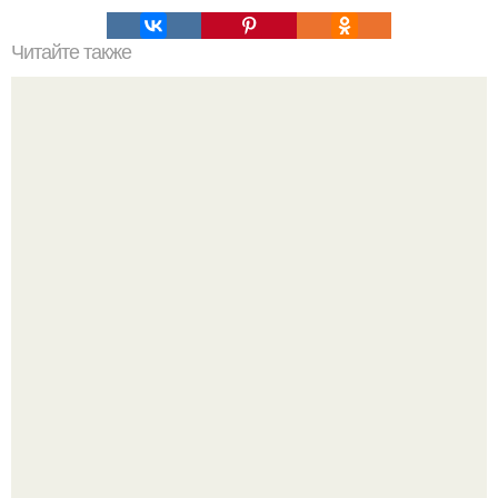
Читайте также
Нет любовника лучше меня - шах рукх кхан.
Круг замкнулся: психологиня Вероника Степанова снова