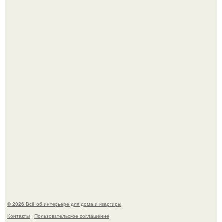
Невеста без права выбора: как показ Samuel Cirnansck
2012 года превратил подиум в манифест против
принуждения.
Стильная квартира в светлых приятных тонах.
© 2026 Всё об интерьере для дома и квартиры
Контакты
Пользовательское соглашение