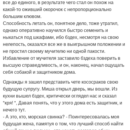
все до единого, в результате чего стал он похож на
какой-то оживший окорочок с непропорционально
большим клювом.
Способность летать он, понятное дело, тоже утратил,
однако оперативно научился быстро семенить и
ныкаться под шкафами, ибо бздех, несмотря на свою
нелепость, оказался все же в выигрышном положении и
не простил своему мучителю ни одной пакости.
Избавление от мучителя заставило бздеха поверить в
высшую справедливость, и он, наконец, начал ощущать
себя собакой и защитником дома.
Однажды я зашел представить чете кососраков свою
будущую супругу. Миша открыл дверь, мы вошли. Из
кухни вышел бздех, критически оглядел нас и сказал
"кря! ", Давая понять, что у этого дома есть защитник, и
нечего тут.
- А это, кто, морская свинка? - Поинтересовалась моя
будущая жена, памятуя о том, что лучший способ найти