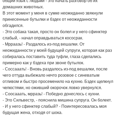
общий язык с людьми - это начать разговор об их
домашних животных.
В этот момент у меня в сумке неожиданно звякнули
принесенные бутылки и бздех от неожиданности
обгадился.
- Это собака такая, просто он болел и у него сфинктер
слабый, - начал оправдываться кососрак.
- Мрраазь! - Раздалось из-под вешалки. От
неожиданности у моей будущей супруги, которая как раз
собиралась поставить туда туфли, глаза сделались
примерно как у бздеха при звоне бутылок.
- Соссааать! - Вновь раздалось из-под вешалки, после
чего оттуда выбежало нечто розовое с синеватым
отливом и быстро просеменило на кухню. Бздех щелкнул
челюстями, но оживший окорочок ловко увернулся.
- Соосааать, мрразь! - Победно донеслось с кухни.
- Это Сильвестр, - пояснила мишина супруга. Он болеет.
- И у него сфинктер слабый? - Поинтересовалась моя
будущая жена, отходя от шока.