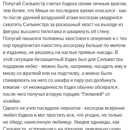
Попугай Сильвестр считал бздеха своим личным врагом,
тем более, что Миши он последнее время опасался - как-
то после удачной воздушной атаки кососрак умудрился
схватить Сильвестра за роскошный хвост на выходе из
фигуры высшего пилотажа и шваркнуть об стену.
Попугай лишился половины хвостового оперения и с тех
пор предпочитал пакостить кососраку больше по мелочи
и издалека, не решаясь на наглые прямые наезды. В
этой ситуации беззащитный бздех был для Сильвестра
подарком небес - можно было, например, нагадить ему в
миску со жратвой или на подстилку, а можно было
спикировать на него со шкафа и пару раз долбануть
клювом - от неожиданности бздех обычно обсирался,
после чего получал вторую порцию "Пилюлей" от
хозяйки.
Одного не учло паскудное пернатое - кососрак искренне
любил бздеха и мог простить все, что угодно, но только
не обиду, нанесенную любимцу. Увидев однажды, как
Сильвестр, устроившись на торшере, прицельно гадит