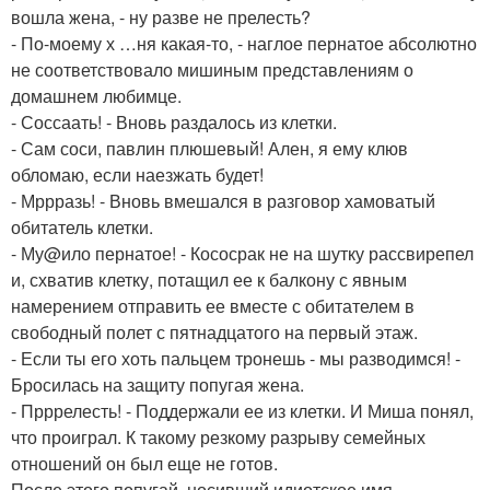
вошла жена, - ну разве не прелесть?
- По-моему х …ня какая-то, - наглое пернатое абсолютно
не соответствовало мишиным представлениям о
домашнем любимце.
- Соссаать! - Вновь раздалось из клетки.
- Сам соси, павлин плюшевый! Ален, я ему клюв
обломаю, если наезжать будет!
- Мррразь! - Вновь вмешался в разговор хамоватый
обитатель клетки.
- Му@ило пернатое! - Кососрак не на шутку рассвирепел
и, схватив клетку, потащил ее к балкону с явным
намерением отправить ее вместе с обитателем в
свободный полет с пятнадцатого на первый этаж.
- Если ты его хоть пальцем тронешь - мы разводимся! -
Бросилась на защиту попугая жена.
- Прррелесть! - Поддержали ее из клетки. И Миша понял,
что проиграл. К такому резкому разрыву семейных
отношений он был еще не готов.
После этого попугай, носивший идиотское имя