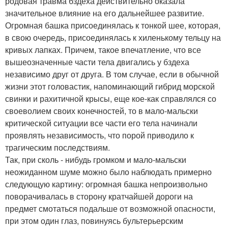
родовая травма бздеха действительно оказала
значительное влияние на его дальнейшее развитие.
Огромная башка присоединялась к тонкой шее, которая,
в свою очередь, присоединялась к хиленькому тельцу на
кривых лапках. Причем, такое впечатление, что все
вышеозначенные части тела двигались у бздеха
независимо друг от друга. В том случае, если в обычной
жизни этот головастик, напоминающий гибрид морской
свинки и рахитичной крысы, еще кое-как справлялся со
своеволием своих конечностей, то в мало-мальски
критической ситуации все части его тела начинали
проявлять независимость, что порой приводило к
трагическим последствиям.
Так, при сколь - нибудь громком и мало-мальски
неожиданном шуме можно было наблюдать примерно
следующую картину: огромная башка непроизвольно
поворачивалась в сторону кратчайшей дороги на
предмет смотаться подальше от возможной опасности,
при этом один глаз, повинуясь бультерьерским