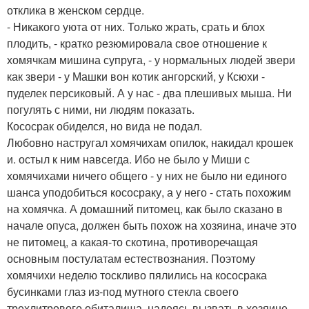
отклика в женском сердце.
- Никакого уюта от них. Только жрать, срать и блох
плодить, - кратко резюмировала свое отношение к
хомячкам мишина супруга, - у нормальных людей звери
как звери - у Машки вон котик ангорский, у Ксюхи -
пуделек персиковый. А у нас - два плешивых мыша. Ни
погулять с ними, ни людям показать.
Кососрак обиделся, но вида не подал.
Любовно настругал хомячихам опилок, накидал крошек
и. остыл к ним навсегда. Ибо не было у Миши с
хомячихами ничего общего - у них не было ни единого
шанса уподобиться кососраку, а у него - стать похожим
на хомячка. А домашний питомец, как было сказано в
начале опуса, должен быть похож на хозяина, иначе это
не питомец, а какая-то скотина, противоречащая
основным постулатам естествознания. Поэтому
хомячихи неделю тоскливо пялились на кососрака
бусинками глаз из-под мутного стекла своего
трехлитрового обиталища, надеясь вызвать в хозяине