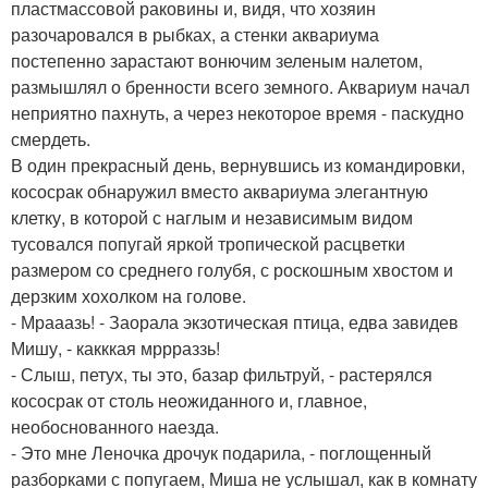
пластмассовой раковины и, видя, что хозяин
разочаровался в рыбках, а стенки аквариума
постепенно зарастают вонючим зеленым налетом,
размышлял о бренности всего земного. Аквариум начал
неприятно пахнуть, а через некоторое время - паскудно
смердеть.
В один прекрасный день, вернувшись из командировки,
кососрак обнаружил вместо аквариума элегантную
клетку, в которой с наглым и независимым видом
тусовался попугай яркой тропической расцветки
размером со среднего голубя, с роскошным хвостом и
дерзким хохолком на голове.
- Мрааазь! - Заорала экзотическая птица, едва завидев
Мишу, - какккая мррраззь!
- Слыш, петух, ты это, базар фильтруй, - растерялся
кососрак от столь неожиданного и, главное,
необоснованного наезда.
- Это мне Леночка дрочук подарила, - поглощенный
разборками с попугаем, Миша не услышал, как в комнату