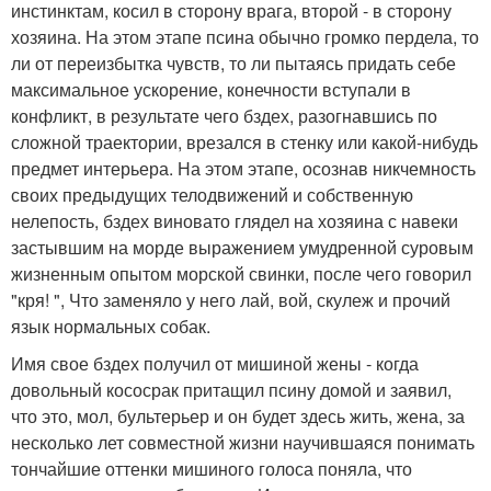
инстинктам, косил в сторону врага, второй - в сторону
хозяина. На этом этапе псина обычно громко пердела, то
ли от переизбытка чувств, то ли пытаясь придать себе
максимальное ускорение, конечности вступали в
конфликт, в результате чего бздех, разогнавшись по
сложной траектории, врезался в стенку или какой-нибудь
предмет интерьера. На этом этапе, осознав никчемность
своих предыдущих телодвижений и собственную
нелепость, бздех виновато глядел на хозяина с навеки
застывшим на морде выражением умудренной суровым
жизненным опытом морской свинки, после чего говорил
"кря! ", Что заменяло у него лай, вой, скулеж и прочий
язык нормальных собак.
Имя свое бздех получил от мишиной жены - когда
довольный кососрак притащил псину домой и заявил,
что это, мол, бультерьер и он будет здесь жить, жена, за
несколько лет совместной жизни научившаяся понимать
тончайшие оттенки мишиного голоса поняла, что