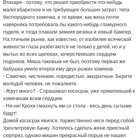
Втихаря - потому, что решил приобрести что-нибудь
малогабаритное и не требующее больших затрат, типа
беспородного хомячка, в то время, как жена почти
наверняка потребовала бы какого-нибудь гламурного
пуделя, и тогда плакали зимняя резина и новый бампер.
На птичьем рынке, как известно, от изобилия всяческой
живности глаза разбегаются не только у детей, но и у
мытых во всех щелоках, зачерствевших сердцем
подонков. Миша таковым не был, поэтому первая же
бабушка умело втерла ему двух рыжих хомяков.
- Самочки, чистенькие, породистые, аккуратные. Берите
молодой человек, не пожалеете.
- Жрут много? - Спрашивал кососрак, уже прикипевший к
хомячихам всем сердцем.
- Ни-ни! Крохи смахнуть им со стола - весь день сытыми
будут!
Домой кососрак явился, торжественно неся перед собой
трехлитровую банку. Хотелось сделать жене приятный
сюрприз, однако мишин прекрасный порыв не нашел