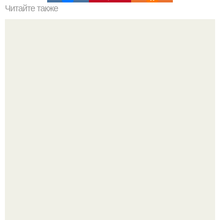
Читайте также
Цветовая палитра номер 627.
Ресторан "Машенька" - проект Александра Раппопорта в
"зарядье", где каждый сантиметр пространства дышит
русской самобытностью.