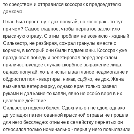
то средством и отправился кососрак к председателю
домкома.
План был прост: ну, сдох попугай, но кососрак - то тут
при чем? Самое главное, чтобы пернатое заглотило
крысиную отраву. С этим проблем не возникло - жадный
Сильвестр, не разбирая, сожрал гранулы вместе с
кормом, в который они были подмешаны. Кососрак уже
праздновал победу и репетировал перед зеркалом
приличествуещее случаю скорбное выражение лица,
однако попугай, хоть и испытывал явное недомогание и
обдристал пол - квартиры, никак, сц@ко, не дох. Жена
вызывала ветеринарку, однако врач только развел
руками и дал какие-то капли, явно не особо веря в их
целебное действие.
Сильвестр неделю болел. Сдохнуть он не сдох, однако
дегустация патентованной крысиной отравы не прошла
для него бесследно: отныне к семейству пернатых он
относился только номинально - перья у него повылазили