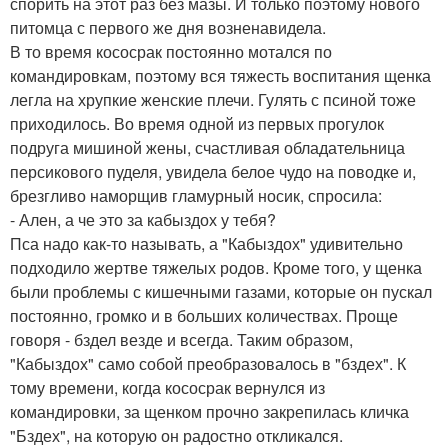
спорить на этот раз без мазы. И только поэтому нового
питомца с первого же дня возненавидела.
В то время кососрак постоянно мотался по
командировкам, поэтому вся тяжесть воспитания щенка
легла на хрупкие женские плечи. Гулять с псиной тоже
приходилось. Во время одной из первых прогулок
подруга мишиной жены, счастливая обладательница
персикового пуделя, увидела белое чудо на поводке и,
брезгливо наморщив гламурный носик, спросила:
- Ален, а че это за кабыздох у тебя?
Пса надо как-то называть, а "Кабыздох" удивительно
подходило жертве тяжелых родов. Кроме того, у щенка
были проблемы с кишечными газами, которые он пускал
постоянно, громко и в больших количествах. Проще
говоря - бздел везде и всегда. Таким образом,
"Кабыздох" само собой преобразовалось в "бздех". К
тому времени, когда кососрак вернулся из
командировки, за щенком прочно закрепилась кличка
"Бздех", на которую он радостно откликался.