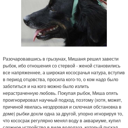
Разочаровавшись в грызунах, Мишаня решил завести
рыбок, ибо отношения со стервой - женой становились
все напряженнее, а широкая кососрачья натура, вступив
в период отцовства, просила кого-то, о ком надо было
заботиться и на кого можно было излить
нерастраченную любовь. Покупая рыбок, Миша опять
проигнорировал научный подход, поэтому (хотя, может,
причиной явилась нездоровая и склочная обстановка в
доме) рыбки дохли одна за другой, упорно игнорируя то,
что кососрак регулярно менял воду в аквариуме, купил
сложное устройство в виде водолаза, который пускал