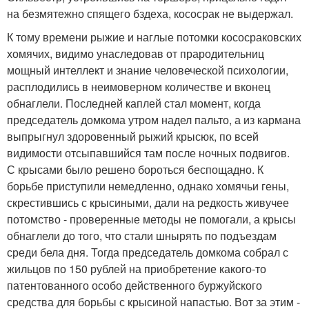
на безмятежно спящего бздеха, кососрак не выдержал.
К тому времени рыжие и наглые потомки кососраковских
хомячих, видимо унаследовав от прародительниц
мощный интеллект и знание человеческой психологии,
расплодились в неимоверном количестве и вконец
обнаглели. Последней каплей стал момент, когда
председатель домкома утром надел пальто, а из кармана
выпрыгнул здоровенный рыжий крысюк, по всей
видимости отсыпавшийся там после ночных подвигов.
С крысами было решено бороться беспощадно. К
борьбе приступили немедленно, однако хомячьи гены,
скрестившись с крысиными, дали на редкость живучее
потомство - проверенные методы не помогали, а крысы
обнаглели до того, что стали шнырять по подъездам
среди бела дня. Тогда председатель домкома собрал с
жильцов по 150 рублей на приобретение какого-то
патентованного особо действенного буржуйского
средства для борьбы с крысиной напастью. Вот за этим -