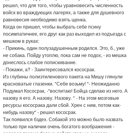
решил, что для того, чтобы уравновесить численность
войск во враждующих лагерях, а также для душевного
равновесия необходимо взять щенка.
Когда он пришел, чтобы выбрать себе псину
посимпатичнее, его друг как раз выходил из подъезда с
мешком в руках:
- Прикинь, один полузадушенным родился. Это, б., уже
не собака. Пойду утоплю, пока сам не подох, - из мешка
донеслось слабое попискивание.
- Покажи, а? - Заинтересовался кососрак.
Из глубины полиэтиленового пакета на Мишу глянули
красноватые глазенки. "Себе возьму! "- Неожиданно
Подумал Кососрак, -"воспитаю! Бойца сделаю из него. А
назову я его. А назову. Назову. " - На этом мозговые
ресурсы кососрака дали сбой. Хрен с ним, потом как-
нибудь назову" - решил кососрак.
Так появился бздех. Собакой это можно было назвать
только при наличии очень богатого воображения -