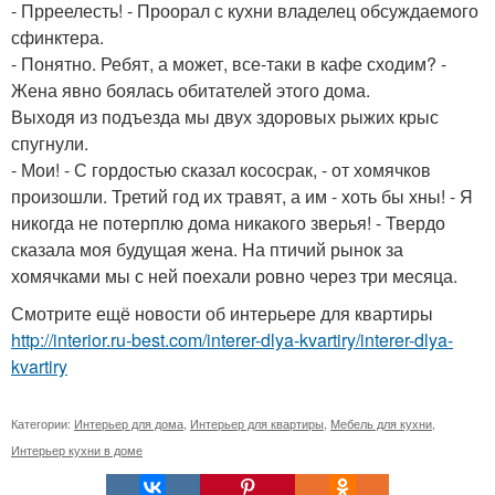
- Прреелесть! - Проорал с кухни владелец обсуждаемого
сфинктера.
- Понятно. Ребят, а может, все-таки в кафе сходим? -
Жена явно боялась обитателей этого дома.
Выходя из подъезда мы двух здоровых рыжих крыс
спугнули.
- Мои! - С гордостью сказал кососрак, - от хомячков
произошли. Третий год их травят, а им - хоть бы хны! - Я
никогда не потерплю дома никакого зверья! - Твердо
сказала моя будущая жена. На птичий рынок за
хомячками мы с ней поехали ровно через три месяца.
Смотрите ещё новости об интерьере для квартиры
http://interior.ru-best.com/interer-dlya-kvartiry/interer-dlya-
kvartiry
Категории:
Интерьер для дома
,
Интерьер для квартиры
,
Мебель для кухни
,
Интерьер кухни в доме