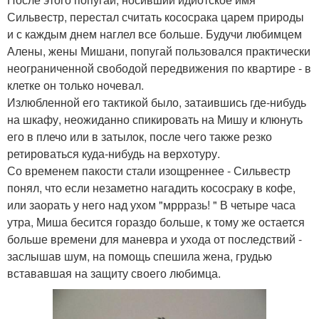
Сильвестр, перестал считать кососрака царем природы
и с каждым днем наглел все больше. Будучи любимцем
Алены, жены Мишани, попугай пользовался практически
неограниченной свободой передвижения по квартире - в
клетке он только ночевал.
Излюбленной его тактикой было, затаившись где-нибудь
на шкафу, неожиданно спикировать на Мишу и клюнуть
его в плечо или в затылок, после чего также резко
ретироваться куда-нибудь на верхотуру.
Со временем пакости стали изощреннее - Сильвестр
понял, что если незаметно нагадить кососраку в кофе,
или заорать у него над ухом "мррразь! " В четыре часа
утра, Миша бесится гораздо больше, к тому же остается
больше времени для маневра и ухода от последствий -
заслышав шум, на помощь спешила жена, грудью
встававшая на защиту своего любимца.