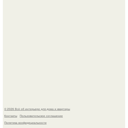
Среди сосен. Этот дом словно вырос среди деревьев, и
жизнь здесь течет в собственном ритме - спокойно, без
спешки и лишнего шума.
Дримскроллинг - новый формат мечтательности.
© 2026 Всё об интерьере для дома и квартиры
Контакты
Пользовательское соглашение
Политика конфидециальности