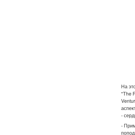
На эт
"The 
Ventu
аспект
- сер
- При
попод