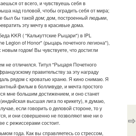
ваешься от всего, и чувствуешь себя в
рыша над головой, чтобы оградить себя от мира;
ире был бы такой дом; дом, построенный людьми,
ревратить эту мечту в красивые дома.
еда KKR ( "Калькуттские Рыцари") в IPL
he Legion of Honor" (рыцарь почетного легиона"),
 новым годом! Вы чувствуете, что достигли
чем не отличился. Титул "Рыцаря Почетного
французскому правительству за эту награду
едаль рядом с кроватью храню. Я кино снимаю. Я
антный фильм в болливуде, и мечта простого
ется мне большим достижением, и оно станет
(индийская высшая лига по крикету), я думаю,
случае, если говорить о деловой стороне, то у
ся, и они совершенно не позволяют мне ни о
⇨
ве с режиссерами состоит.
мом года. Как вы справляетесь со стрессом,