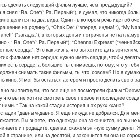
ясь сделать следующий фильм лучше, чем предыдущий?
да я снял "Ra. One"(" Ра. Первый"), я думал, что никогда бо
кино делится на два вида. Один - в котором речь идет об о
ращение на родину"), "Chak De" ("вперед, индиа! "), "My Nam
Paheli" ("загадка"), в которых деньги потрачены не на глам
но - " Ra. One"(" Ра. Первый"), "Chennai Express" ("ченнайски
петные сердца". Это как жизнь, что вы хотите дать зрителям,
 этих фильмов нет сердца; нужно иметь сердце, чтобы делат
 них есть сердце, а большие ты снимаешь, потому, что у теб
 должен снимать такие фильмы, ты что, совсем? Но я думаю, 
ть кино. Я мог бы остаться актером и просто делать свою ра
авно вы твитнули, что все еще не посмотрели фильм "Deew
у что вы не хотите смотреть свое первое и последнее создан
 ними. " Так на какой стадии история шах рукх кхана?
а стадии "давным-давно. Я еще никуда не добрался. Для меня
лжается. Вы знаете, что однажды она закончится, но вы не 
инаете и продадите, сделав, скажем эн -ную сумму денег. Жи
й я странице, или на десятой, и закончится ли она на сорок 