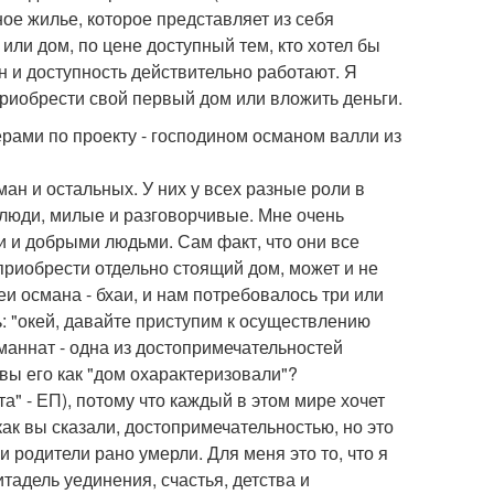
ьное жилье, которое представляет из себя
или дом, по цене доступный тем, кто хотел бы
н и доступность действительно работают. Я
приобрести свой первый дом или вложить деньги.
рами по проекту - господином османом валли из
ман и остальных. У них у всех разные роли в
 люди, милые и разговорчивые. Мне очень
и и добрыми людьми. Сам факт, что они все
риобрести отдельно стоящий дом, может и не
еи османа - бхаи, и нам потребовалось три или
ь: "окей, давайте приступим к осуществлению
 маннат - одна из достопримечательностей
вы его как "дом охарактеризовали"?
та" - ЕП), потому что каждый в этом мире хочет
как вы сказали, достопримечательностью, но это
и родители рано умерли. Для меня это то, что я
итадель уединения, счастья, детства и