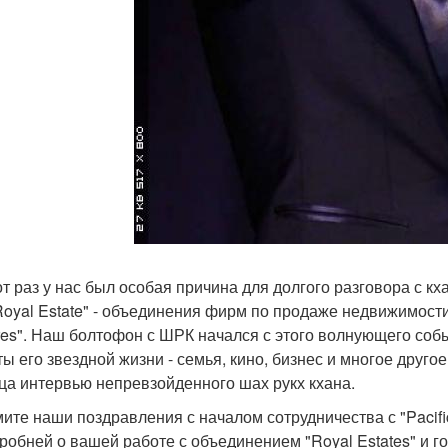
от раз у нас был особая причина для долгого разговора с к
Royal Estate" - объединения фирм по продаже недвижимости "A
res". Наш болтофон с ШРК начался с этого волнующего собы
ы его звездной жизни - семья, кино, бизнес и многое другое
дца интервью непревзойденного шах рукх кхана.
мите наши поздравления с началом сотрудничества с "Pacific
робней о вашей работе с объединением "Royal Estates" и г