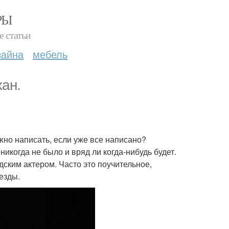
РЫ
е статьи
зайна
мебель
хан.
жно написать, если уже все написано?
 никогда не было и вряд ли когда-нибудь будет.
дским актером. Часто это поучительное,
езды.