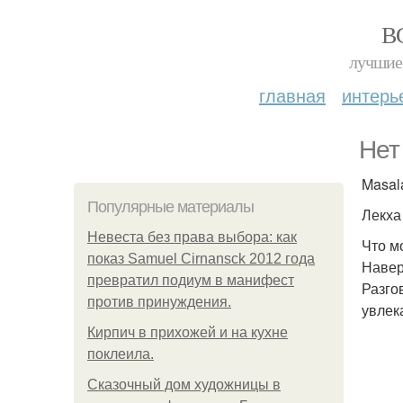
В
лучшие 
главная
интерь
Нет
Masala
Популярные материалы
Лекха
Невеста без права выбора: как
Что м
показ Samuel Cirnansck 2012 года
Наверн
превратил подиум в манифест
Разго
против принуждения.
увлек
Кирпич в прихожей и на кухне
поклеила.
Сказочный дом художницы в