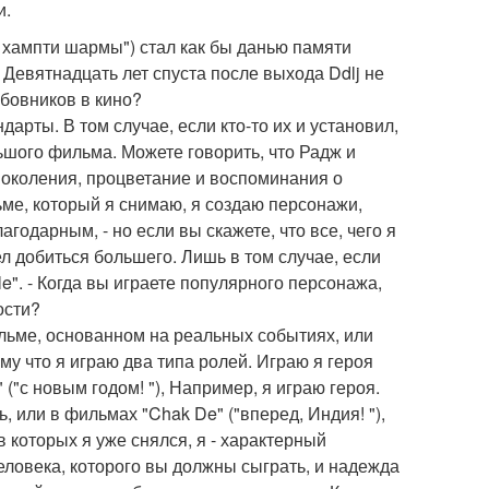
и.
 хампти шармы") стал как бы данью памяти
 Девятнадцать лет спуста после выхода Ddlj не
юбовников в кино?
дарты. В том случае, если кто-то их и установил,
ьшого фильма. Можете говорить, что Радж и
околения, процветание и воспоминания о
ме, который я снимаю, я создаю персонажи,
агодарным, - но если вы скажете, что все, чего я
отел добиться большего. Лишь в том случае, если
le". - Когда вы играете популярного персонажа,
ости?
фильме, основанном на реальных событиях, или
му что я играю два типа ролей. Играю я героя
 ("с новым годом! "), Например, я играю героя.
, или в фильмах "Chak De" ("вперед, Индия! "),
в которых я уже снялся, я - характерный
еловека, которого вы должны сыграть, и надежда