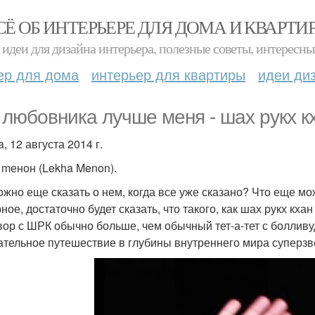
СЁ ОБ ИНТЕРЬЕРЕ ДЛЯ ДОМА И КВАРТИ
идеи для дизайна интерьера, полезные советы, интересны
ер для дома
интерьер для квартиры
идеи ди
 любовника лучше меня - шах рукх к
, 12 августа 2014 г.
 mенон (Lekha Menon).
ожно еще сказать о нем, когда все уже сказано? Что еще мо
ое, достаточно будет сказать, что такого, как шах рукх кхан
вор с ШРК обычно больше, чем обычный тет-а-тет с болливу
ательное путешествие в глубины внутреннего мира суперзв