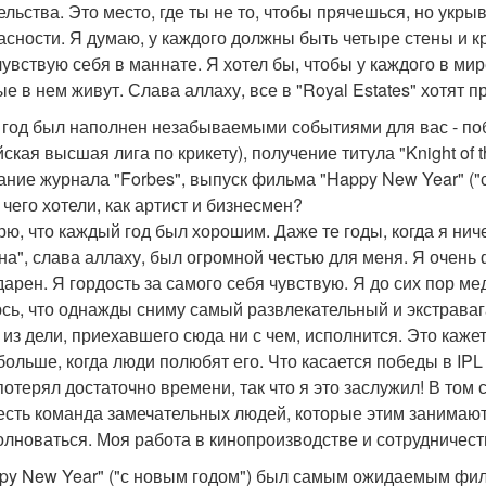
ельства. Это место, где ты не то, чтобы прячешься, но укры
асности. Я думаю, у каждого должны быть четыре стены и к
 чувствую себя в маннате. Я хотел бы, чтобы у каждого в м
ые в нем живут. Слава аллаху, все в "Royal Estates" хотят п
т год был наполнен незабываемыми событиями для вас - поб
ская высшая лига по крикету), получение титула "Knight of t
ание журнала "Forbes", выпуск фильма "Happy New Year" ("с
 чего хотели, как артист и бизнесмен?
ерю, что каждый год был хорошим. Даже те годы, когда я ни
на", слава аллаху, был огромной честью для меня. Я очень 
дарен. Я гордость за самого себя чувствую. Я до сих пор м
сь, что однажды сниму самый развлекательный и экстраваг
 из дели, приехавшего сюда ни с чем, исполнится. Это каж
больше, когда люди полюбят его. Что касается победы в IPL 
потерял достаточно времени, так что я это заслужил! В том 
есть команда замечательных людей, которые этим занимают
олноваться. Моя работа в кинопроизводстве и сотрудничест
ppy New Year" ("с новым годом") был самым ожидаемым филь