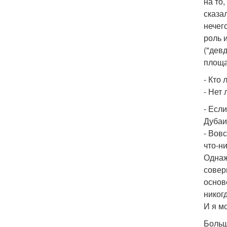
на то
сказа
нечег
роль и
("девд
площа
- Кто
- Нет
- Есл
Дубаи
- Вов
что-н
Однаж
совер
основ
никог
И я м
Больш