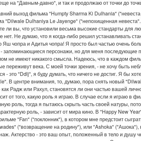
 еще на "Давным-давно", и так и продолжаю от точки до точк
авний выход фильма "Humpty Sharma Ki Dulhania" ("невеста
а "Dilwale Dulhaniya Le Jayenge" ("непохищенная невеста".
те ли вы, что установили весьма высокие стандарты для л
се нет. Не думаю, что я когда-либо решил устанавливать стан
то Яш чопра и Адитья чопра! Я просто был частью очень бол
 - запоминающиеся персонажи, но для меня последующие п
ом не имеют никакого смысла. Надеюсь, что в каждом филь
е переживут века. С моей точки зрения, - не хочу быть небл
я - это "Ddlj", я буду думать, что ничего не достиг. Я бы х
ale". В центре внимания, то, думаю, пора снять новый "Dilwa
о как Радж или Рахул, становятся ли они частью вашей личн
исит от того, какую роль я играю. В случае если я играю в 
зную роль, тогда я пытаюсь скрыть часть своей натуры, пото
рактерную роль, - зависит от мира кино. В "Happy New Year"
фильме "Fan" ("поклонник"), в котором мне предстоит сыграть
wades" ("возвращение на родину"), или "Ashoka" ("Ашока"), 
наж. Актерство - это ваш опыт, положенный в тело и душу ч