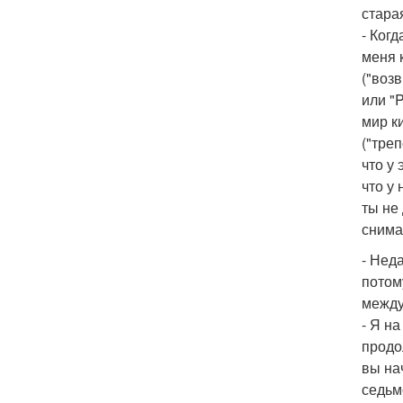
стара
- Ког
меня 
("возв
или "
мир ки
("тре
что у
что у
ты не
снима
- Нед
потом
между
- Я н
продо
вы нач
седьмо