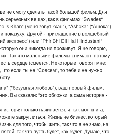
льше не смогу сделать такой большой фильм. Для
чень серьезных вещах, как в фильмах "Swades"
e is Khan" (меня зовут кхан"), "Ashoka" ("Ашока")
ур и показуху. Другой - приглашение в волшебный
й экспресс") или "Phir Bhi Dil Hai Hindustani"
 которую они никогда не проживут. Я не говорю,
ь их! Так что маленькие фильмы снимают, потому
я есть сердце (смеется. Некоторые говорят мне:
что если ты не "Совсем", то тебе и не нужно
боту.
ana" ("безумная любовь"), ваш первый фильм,
ия. Вы сказали: "это обложки, а сама история -
 история только начинается, и, как моя книга,
можете закруглиться. Жизнь не бизнес, который
знь для того, чтобы жить, так что я не знаю, на
пятой, так что пусть будет, как будет. Думаю, что