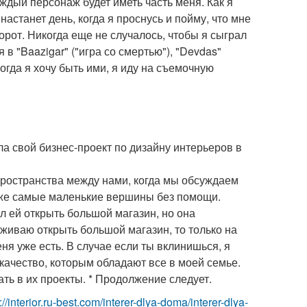
ждый персонаж будет иметь часть меня. Как я
настанет день, когда я проснусь и пойму, что мне
орот. Никогда еще не случалось, чтобы я сыграл
я в "Baazigar" ("игра со смертью"), "Devdas"
 когда я хочу быть ими, я иду на съемочную
ла свой бизнес-проект по дизайну интерьеров в
о пространства между нами, когда мы обсуждаем
даже самые маленькие вершины без помощи.
л ей открыть большой магазин, но она
луживаю открыть большой магазин, то только на
еня уже есть. В случае если ты вклинишься, я
е качество, которым обладают все в моей семье.
ть в их проекты. * Продолжение следует.
://interior.ru-best.com/interer-dlya-doma/interer-dlya-