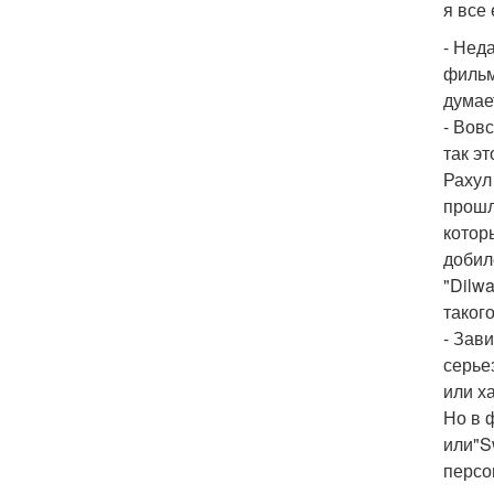
я все
- Нед
фильм
думае
- Вов
так э
Рахул
прошл
которы
добилс
"Dilw
таког
- Зав
серье
или ха
Но в 
или"S
персо