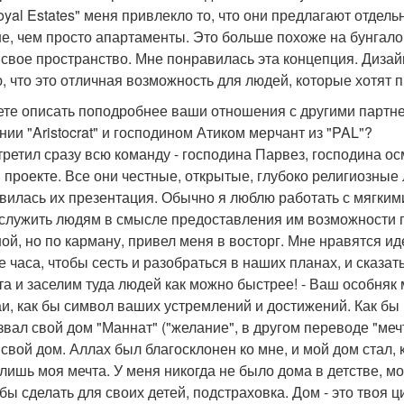
Royal Estates" меня привлекло то, что они предлагают отдел
е, чем просто апартаменты. Это больше похоже на бунгало 
 свое пространство. Мне понравилась эта концепция. Дизай
, что это отличная возможность для людей, которые хотят 
ете описать поподробнее ваши отношения с другими партне
нии "Aristocrat" и господином Атиком мерчант из "PAL"?
стретил сразу всю команду - господина Парвез, господина ос
 проекте. Все они честные, открытые, глубоко религиозные
вилась их презентация. Обычно я люблю работать с мягким
 служить людям в смысле предоставления им возможности п
ой, но по карману, привел меня в восторг. Мне нравятся ид
е часа, чтобы сесть и разобраться в наших планах, и сказат
та и заселим туда людей как можно быстрее! - Ваш особняк
и, как бы символ ваших устремлений и достижений. Как бы 
азвал свой дом "Маннат" ("желание", в другом переводе "меч
 свой дом. Аллах был благосклонен ко мне, и мой дом стал, 
 лишь моя мечта. У меня никогда не было дома в детстве, мо
 бы сделать для своих детей, подстраховка. Дом - это твоя ц