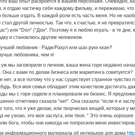
, что ваш опыт раскроется в вашем персонаже. Очевидно, ка
л, я отдаю частичку себя каждому фильму, и переживаю, что 
о больше отдать. В каждой роли есть часть меня. Но не наоб
 стал другой личностью. Так что, к счастью, я не превратилс
ас") или "Don" ("Дон". Поэтому я и люблю играть - в те дни,
дку и становлюсь другим человеком.
 лучший любовник - Радж/Рахул или шах рукх кхан?
 лучше любовника, чем я!
и уж мы заговорили о личном, ваша жена гори недавно нача
. Она с вами по делам бизнеса или маркетинга советуется?
се нет, а все потому что у нас существует странное чувств
ибудь. Вся моя семья обладает этим качеством достигать 
ды мы с гори сидели и планировали ее бизнес. Я предложи
шенно отчетливо сказала "нет". Она сказала: "если я и зас
е того, что я уже делаю, или творческих вещей, которые у м
да не узнаю, это моя заслуга, или твоя. " Это очень хороше
олю бога, чтобы они никогда не попросили меня инвестирова
е информационного материала об интерьере для дома
http