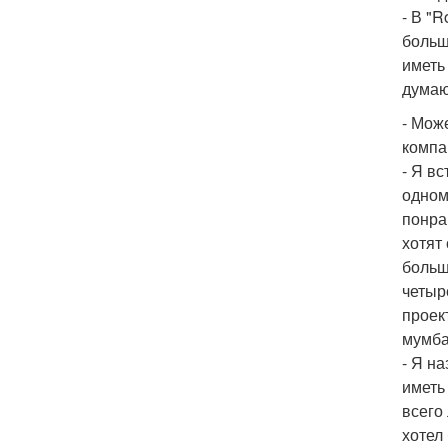
- В "
больш
иметь
думаю
- Мож
компа
- Я в
одном
понра
хотят
больш
четыр
проек
мумба
- Я н
иметь
всего
хотел