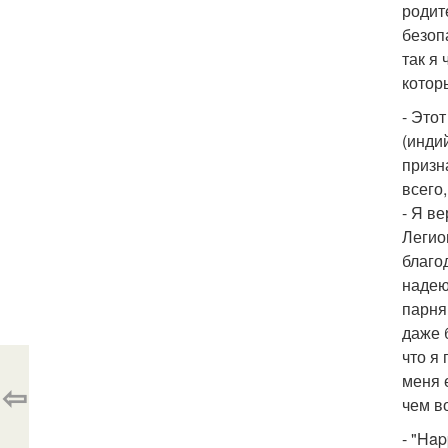
родит
безоп
так я
котор
- Это
(индий
призн
всего,
- Я в
Легио
благо
надею
парня
даже 
что я 
меня 
⇦
чем в
- "Ha