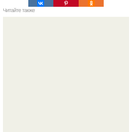
Читайте также
Нет любовника лучше меня - шах рукх кхан.
Невеста без права выбора: как показ Samuel Cirnansck
2012 года превратил подиум в манифест против