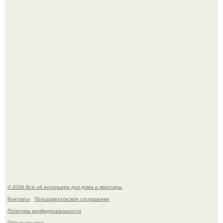
Квартира дипломата. Дизайнер Татьяна Сорокина -
Ильина создала классический интерьер для возрастной
пары в квартире площадью 82, 5 кв.
Моё знакомство с михайловским замком - и я в восторге!
© 2026 Всё об интерьере для дома и квартиры
Контакты
Пользовательское соглашение
Политика конфидециальности
Обратная связь