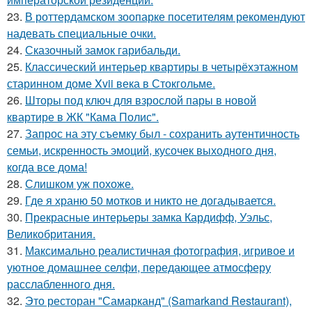
23.
В роттердамском зоопарке посетителям рекомендуют
надевать специальные очки.
24.
Сказочный замок гарибальди.
25.
Классический интерьер квартиры в четырёхэтажном
старинном доме Xvii века в Стокгольме.
26.
Шторы под ключ для взрослой пары в новой
квартире в ЖК "Кама Полис".
27.
Запрос на эту съемку был - сохранить аутентичность
семьи, искренность эмоций, кусочек выходного дня,
когда все дома!
28.
Слишком уж похоже.
29.
Где я храню 50 мотков и никто не догадывается.
30.
Прекрасные интерьеры замка Кардифф, Уэльс,
Великобритания.
31.
Максимально реалистичная фотография, игривое и
уютное домашнее селфи, передающее атмосферу
расслабленного дня.
32.
Это ресторан "Самарканд" (Samarkand Restaurant),