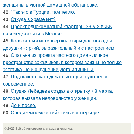
женщины в уютной домашней обстановке.
42.
"Так это в Турции, там тепло.
43.
Откуда в храме кит?
44.
Проект однокомнатной квартиры 36 м 2 в ЖК
павелецкая сити в Москве.
45.
Колоритный интерьер квартиры для молодой
девушки - яркий, выразительный и с настроением.
46.
Спальня из проекта частного дома - личное
пространство заказчиков, в котором важны не только
эстетика, но и ощущение уюта и тишины.
47.
Подскажите как сделать интерьер уютнее и
современнее.
48.
Студия Лебедева создала открытку к 8 марта,
которая вызвала недовольство у женщин.
49.
До и после.
50.
Средиземноморский стиль в интерьере.
© 2026 Всё об интерьере для дома и квартиры