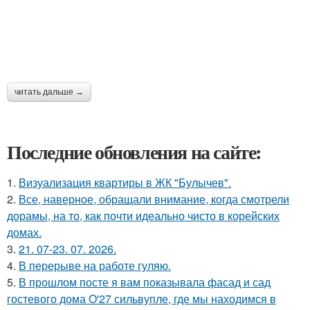
читать дальше →
Последние обновления на сайте:
1.
Визуализация квартиры в ЖК "Булычев".
2.
Все, наверное, обращали внимание, когда смотрели
дорамы, на то, как почти идеально чисто в корейских
домах.
3.
21. 07-23. 07. 2026.
4.
В перерыве на работе гуляю.
5.
В прошлом посте я вам показывала фасад и сад
гостевого дома O'27 сильвупле, где мы находимся в