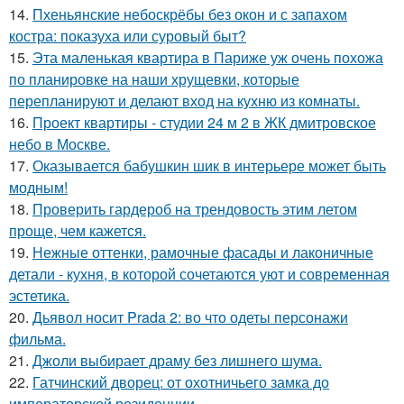
14.
Пхеньянские небоскрёбы без окон и с запахом
костра: показуха или суровый быт?
15.
Эта маленькая квартира в Париже уж очень похожа
по планировке на наши хрущевки, которые
перепланируют и делают вход на кухню из комнаты.
16.
Проект квартиры - студии 24 м 2 в ЖК дмитровское
небо в Москве.
17.
Оказывается бабушкин шик в интерьере может быть
модным!
18.
Проверить гардероб на трендовость этим летом
проще, чем кажется.
19.
Нежные оттенки, рамочные фасады и лаконичные
детали - кухня, в которой сочетаются уют и современная
эстетика.
20.
Дьявол носит Prada 2: во что одеты персонажи
фильма.
21.
Джоли выбирает драму без лишнего шума.
22.
Гатчинский дворец: от охотничьего замка до
императорской резиденции.