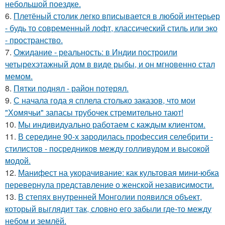
небольшой поездке.
6.
Плетёный столик легко вписывается в любой интерьер
- будь то современный лофт, классический стиль или эко
- пространство.
7.
Ожидание - реальность: в Индии построили
четырехэтажный дом в виде рыбы, и он мгновенно стал
мемом.
8.
Пятки поднял - район потерял.
9.
С начала года я сплела столько заказов, что мои
"Хомячьи" запасы трубочек стремительно тают!
10.
Мы индивидуально работаем с каждым клиентом.
11.
В середине 90-х зародилась профессия селебрити -
стилистов - посредников между голливудом и высокой
модой.
12.
Манифест на укорачивание: как культовая мини-юбка
перевернула представление о женской независимости.
13.
В степях внутренней Монголии появился объект,
который выглядит так, словно его забыли где-то между
небом и землёй.