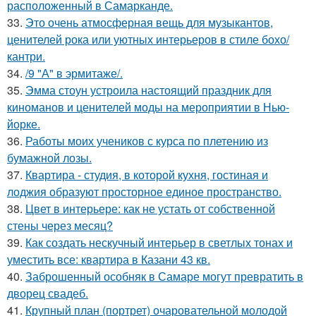
расположенный в Самарканде.
33.
Это очень атмосферная вещь для музыкантов,
ценителей рока или уютных интерьеров в стиле бохо/
кантри.
34.
/9 "А" в эрмитаже/.
35.
Эмма стоун устроила настоящий праздник для
киноманов и ценителей моды на мероприятии в Нью-
йорке.
36.
Работы моих учеников с курса по плетению из
бумажной лозы.
37.
Квартира - студия, в которой кухня, гостиная и
лоджия образуют просторное единое пространство.
38.
Цвет в интерьере: как не устать от собственной
стены через месяц?
39.
Как создать нескучный интерьер в светлых тонах и
уместить все: квартира в Казани 43 кв.
40.
Заброшенный особняк в Самаре могут превратить в
дворец свадеб.
41.
Крупный план (портрет) очаровательной молодой