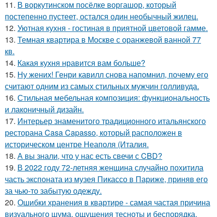
11.
В воркутинском посёлке воргашор, который
постепенно пустеет, остался один необычный жилец.
12.
Уютная кухня - гостиная в приятной цветовой гамме.
13.
Темная квартира в Москве с оранжевой ванной 77
кв.
14.
Какая кухня нравится вам больше?
15.
Ну жених! Генри кавилл снова напомнил, почему его
считают одним из самых стильных мужчин голливуда.
16.
Стильная мебельная композиция: функциональность
и лаконичный дизайн.
17.
Интерьер знаменитого традиционного итальянского
ресторана Casa Capasso, который расположен в
историческом центре Неаполя (Италия.
18.
А вы знали, что у нас есть свечи с CBD?
19.
В 2022 году 72-летняя женщина случайно похитила
часть экспоната из музея Пикассо в Париже, приняв его
за чью-то забытую одежду.
20.
Ошибки хранения в квартире - самая частая причина
визуального шума, ощущения тесноты и беспорядка.