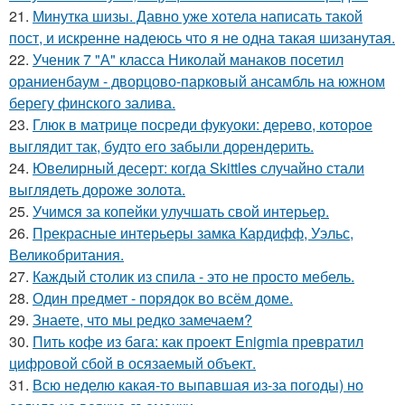
21.
Минутка шизы. Давно уже хотела написать такой
пост, и искренне надеюсь что я не одна такая шизанутая.
22.
Ученик 7 "А" класса Николай манаков посетил
ораниенбаум - дворцово-парковый ансамбль на южном
берегу финского залива.
23.
Глюк в матрице посреди фукуоки: дерево, которое
выглядит так, будто его забыли дорендерить.
24.
Ювелирный десерт: когда Skittles случайно стали
выглядеть дороже золота.
25.
Учимся за копейки улучшать свой интерьер.
26.
Прекрасные интерьеры замка Кардифф, Уэльс,
Великобритания.
27.
Каждый столик из спила - это не просто мебель.
28.
Один предмет - порядок во всём доме.
29.
Знаете, что мы редко замечаем?
30.
Пить кофе из бага: как проект Enigmia превратил
цифровой сбой в осязаемый объект.
31.
Всю неделю какая-то выпавшая из-за погоды) но