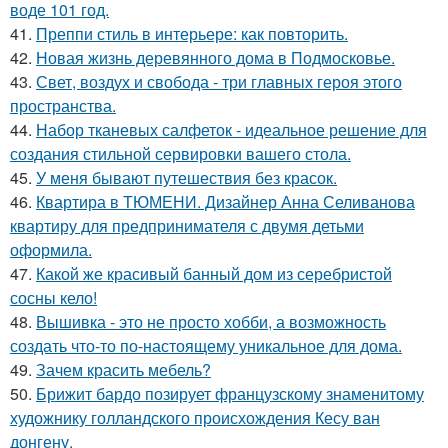
воде 101 год.
41.
Преппи стиль в интерьере: как повторить.
42.
Новая жизнь деревянного дома в Подмосковье.
43.
Свет, воздух и свобода - три главных героя этого
пространства.
44.
Набор тканевых салфеток - идеальное решение для
создания стильной сервировки вашего стола.
45.
У меня бывают путешествия без красок.
46.
Квартира в ТЮМЕНИ. Дизайнер Анна Селиванова
квартиру для предпринимателя с двумя детьми
оформила.
47.
Какой же красивый банный дом из серебристой
сосны кело!
48.
Вышивка - это не просто хобби, а возможность
создать что-то по-настоящему уникальное для дома.
49.
Зачем красить мебель?
50.
Брижит бардо позирует французскому знаменитому
художнику голландского происхождения Кесу ван
донгену.