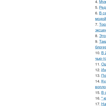
4.
Муж
5.
Ред
6.
В с
модой
7.
Тор
эксце
8.
Это
9.
Так
блоге
10.
В 
чью-т
11.
Ош
12.
Ин
13.
По
14.
Ку
вопло
15.
В 
16.
* 
17.
На