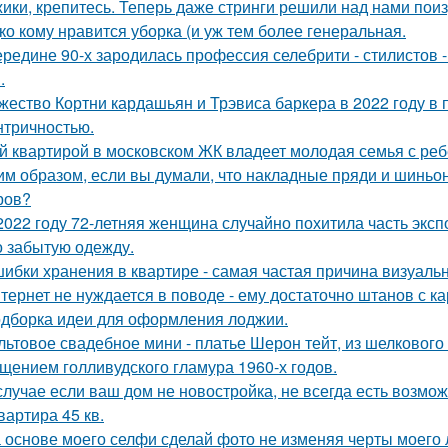
ики, крепитесь. Теперь даже стринги решили над нами поиз
ко кому нравится уборка (и уж тем более генеральная.
ередине 90-х зародилась профессия селебрити - стилистов 
.
жество Кортни кардашьян и Трэвиса баркера в 2022 году в
нтричностью.
й квартирой в московском ЖК владеет молодая семья с реб
им образом, если вы думали, что накладные пряди и шиньо
ров?
2022 году 72-летняя женщина случайно похитила часть эксп
о забытую одежду.
ибки хранения в квартире - самая частая причина визуаль
тернет не нуждается в поводе - ему достаточно штанов с ка
дборка идеи для оформления лоджии.
льтовое свадебное мини - платье Шерон тейт, из шелкового 
щением голливудского гламура 1960-х годов.
случае если ваш дом не новостройка, не всегда есть возмож
квартира 45 кв.
 основе моего селфи сделай фото не изменяя черты моего 