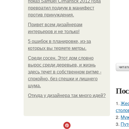
показ Samuel Cirnansck 2012 года
превратил подиум в манифест
против принуждения.
Привет всем дизайнерам
интерьеров и не только!
5 ошибок в планировке, из-за
которых вы теряете метры.
Среди сосен. Этот дом словно
вырос среди деревьев, и жизнь
читат
здесь течет в собственном ритме -
спокойно, без спешки и лишнего
шума.
Пос
Откуда у дизайнера так много идей?
1.
Жес
столо
2.
Муж
3.
Пут