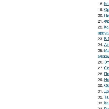
18.
Ко
19.
Ор
20.
Пи
21.
Фр
22.
Ко
приур
23.
В 
24.
Ат
25.
Ма
блока
26.
Эт
27.
Се
28.
Пр
29.
Но
30.
Об
31.
До
32.
Та
33.
Ка
34.
Ре