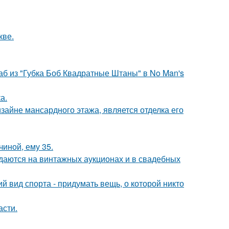
кве.
аб из "Губка Боб Квадратные Штаны" в No Man's
а.
айне мансардного этажа, является отделка его
чиной, ему 35.
одаются на винтажных аукционах и в свадебных
й вид спорта - придумать вещь, о которой никто
асти.