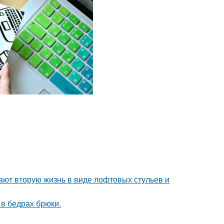
ают вторую жизнь в виде лофтовых стульев и
в бедрах брюки.