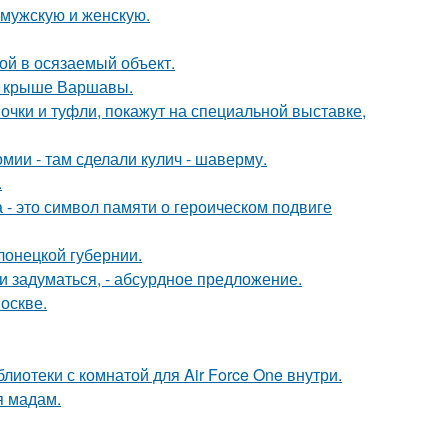
 мужскую и женскую.
бой в осязаемый объект.
на крыше Варшавы.
чки и туфли, покажут на специальной выставке,
мии - там сделали кулич - шаверму.
.
 - это символ памяти о героическом подвиге
лонецкой губернии.
 задуматься, - абсурдное предложение.
оскве.
лиотеки с комнатой для Air Force One внутри.
я мадам.