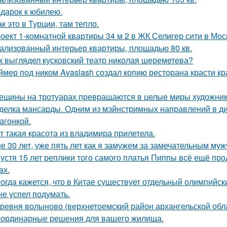
дарок к юбилею.
ак это в Турции, там тепло.
оект 1-комнатной квартиры 34 м 2 в ЖК Селигер сити в Мос
ализованный интерьер квартиры, площадью 80 кв.
к выглядел кусковский театр николая шереметева?
ймер под ником Avaslash создал копию ресторана красти кр
ещины на тротуарах превращаются в целые миры художник
делка мансарды. Одним из мэйнстримных направлений в диз
агонкой.
т такая красота из владимира прилетела.
е 30 лет, уже пять лет как я замужем за замечательным муж
устя 15 лет реплики того самого платья Пиппы всё ещё пр
ах.
огда кажется, что в Китае существует отдельный олимпийски
не успел подумать.
ревня волыново (верхнетоемский район архангельской обл
ординарные решения для вашего жилища.