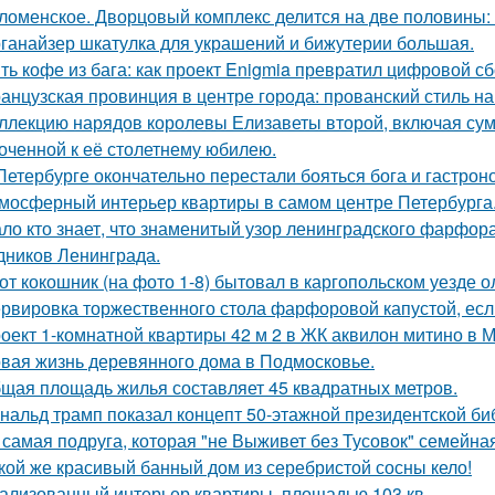
ломенское. Дворцовый комплекс делится на две половины:
ганайзер шкатулка для украшений и бижутерии большая.
ть кофе из бага: как проект Enigmia превратил цифровой с
анцузская провинция в центре города: прованский стиль 
ллекцию нарядов королевы Елизаветы второй, включая сумо
оченной к её столетнему юбилею.
Петербурге окончательно перестали бояться бога и гастроно
мосферный интерьер квартиры в самом центре Петербурга
ло кто знает, что знаменитый узор ленинградского фарфора
дников Ленинграда.
от кокошник (на фото 1-8) бытовал в каргопольском уезде о
рвировка торжественного стола фарфоровой капустой, если
оект 1-комнатной квартиры 42 м 2 в ЖК аквилон митино в М
вая жизнь деревянного дома в Подмосковье.
щая площадь жилья составляет 45 квадратных метров.
нальд трамп показал концепт 50-этажной президентской биб
 самая подруга, которая "не Выживет без Тусовок" семейна
кой же красивый банный дом из серебристой сосны кело!
ализованный интерьер квартиры, площадью 103 кв.