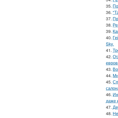
35.
По
36.
"Т
37.
Пр
38.
Ре
39.
Ка
40.
Ге
Sky.
41.
Тр
42.
От
евров
43.
Во
44.
Мн
45.
Сп
салон
46.
Ин
даже 
47.
Де
48.
Не