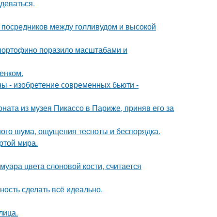
деваться.
- посредников между голливудом и высокой
 портофино поразило масштабами и
енком.
ны - изобретение современных бьюти -
оната из музея Пикассо в Париже, приняв его за
ного шума, ощущения тесноты и беспорядка.
ртой мира.
муара цвета слоновой кости, считается
ность сделать всё идеально.
лица.