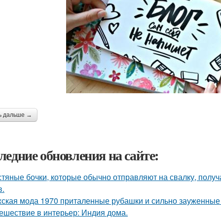
ь дальше →
ледние обновления на сайте:
тяные бочки, которые обычно отправляют на свалку, получ
в.
ская мода 1970 приталенные рубашки и сильно зауженные 
ешествие в интерьер: Индия дома.