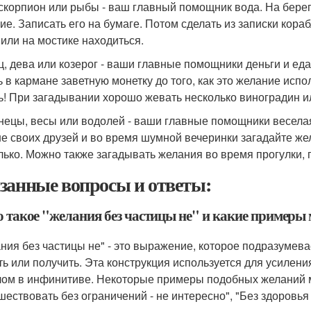
, скорпион или рыбы - ваш главный помощник вода. На берег
ие. Записать его на бумаге. Потом сделать из записки кораб
 или на мостике находиться.
ец, дева или козерог - ваши главные помощники деньги и е
ь в кармане заветную монетку до того, как это желание испо
ь! При загадывании хорошо жевать несколько виноградин 
знецы, весы или водолей - ваши главные помощники весела
е своих друзей и во время шумной вечеринки загадайте же
лько. Можно также загадывать желания во время прогулки, г
занные вопросы и ответы:
то такое "желания без частицы не" и какие примеры
ния без частицы не" - это выражение, которое подразумева
ть или получить. Эта конструкция используется для усиле
лом в инфинитиве. Некоторые примеры подобных желаний мог
шествовать без ограничений - не интересно", "Без здоровья 