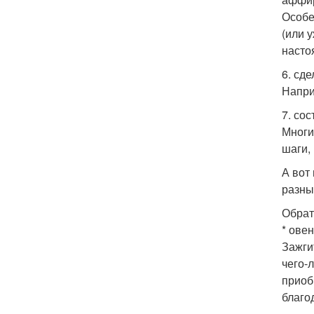
Особе
(или 
насто
6. сд
Напри
7. со
Многи
шаги,
А вот
разны
Обрат
* ове
Зажги
чего-
приоб
благо