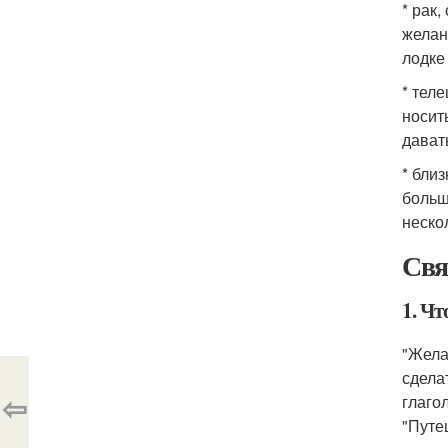
* рак
желан
лодке
* тел
носит
дават
* бли
больш
неско
Свя
1. Ч
"Жела
сдела
⇦
глаго
"Путе