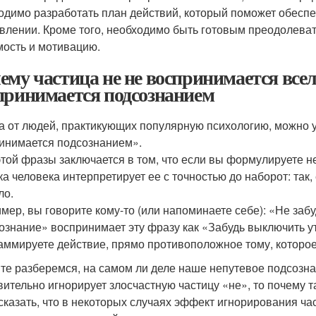
одимо разработать план действий, который поможет обеспеч
влении. Кроме того, необходимо быть готовым преодолевать
ость и мотивацию.
ему частица не не воспринимается все
принимается подсознанием
а от людей, практикующих популярную психологию, можно 
инимается подсознанием».
этой фразы заключается в том, что если вы формулируете не
ка человека интерпретирует ее с точностью до наборот: та
ло.
мер, вы говорите кому-то (или напоминаете себе): «Не заб
ознание» воспринимает эту фразу как «Забудь выключить утю
аммируете действие, прямо противоположное тому, которое
те разберемся, на самом ли деле наше непутевое подсознан
вительно игнорирует злосчастную частицу «не», то почему т
сказать, что в некоторых случаях эффект игнорирования час