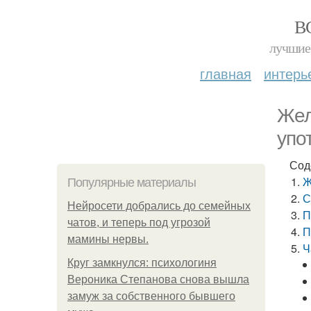
В
лучшие 
главная
интерь
Жел
упо
Сод
Ж
Популярные материалы
С
Нейросети добрались до семейных
П
чатов, и теперь под угрозой
П
мамины нервы.
Ч
Круг замкнулся: психологиня
Вероника Степанова снова вышла
замуж за собственного бывшего