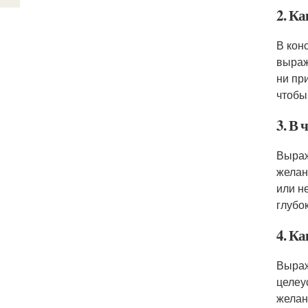
2. К
В кон
выраж
ни пр
чтобы
3. В
Выраж
желан
или н
глубо
4. Ка
Выраж
целеу
желан