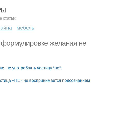
РЫ
е статьи
зайна
мебель
и формулировке желания не
ия не употреблять частицу "не".
астица «НЕ» не воспринимается подсознанием