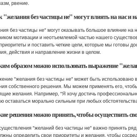
иазм, рвение.
к "желания без частицы не" могут влиять на нас и 
ния без частицы не" могут оказывать большое влияние на н
ником мотивации и неотъемлемой частью нашего существо
приоритеты и поставить четкие цели, которые мы готовы д
ия, действия и направление жизни в целом.
аким образом можно использовать выражение "желан
ение "желания без частицы не" может быть использовано 
ния собственного решения. Мы можем применять его, чтобы
ящие желания. Например, "Я хочу достичь профессионально
ю оставаться морально сильным при любых обстоятельства
акие решения можно принять, чтобы осуществить св
существления "желаний без частицы не" важно принять ряд
лжны определить свои приоритеты и желания, чтобы сосред