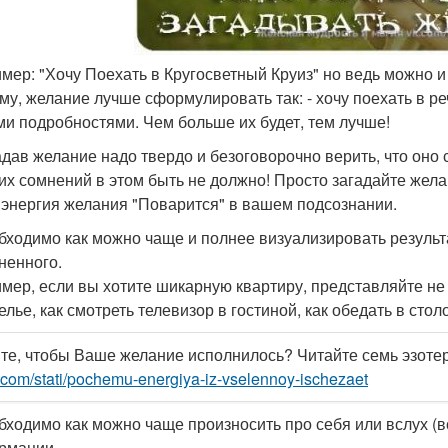
мер: "Хочу Поехать в Кругосветный Круиз" но ведь можно и
му, желание лучше сформулировать так: - хочу поехать в ре
ми подробностями. Чем больше их будет, тем лучше!
гадав желание надо твердо и безоговорочно верить, что оно 
их сомнений в этом быть не должно! Просто загадайте жела
 энергия желания "Поварится" в вашем подсознании.
обходимо как можно чаще и полнее визуализировать результа
ненного.
мер, если вы хотите шикарную квартиру, представляйте не т
лье, как смотреть телевизор в гостиной, как обедать в столо
те, чтобы Ваше желание исполнилось? Читайте семь эзоте
.com/stati/pochemu-energiya-iz-vselennoy-ischezaet
обходимо как можно чаще произносить про себя или вслух 
рмации.