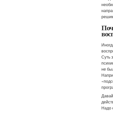
необх
напра
решим
Поч
вос
Иногд
воспр
Суть 
психи
не бы
Напри
«подс
прогр
Давай
дейст
Надо 