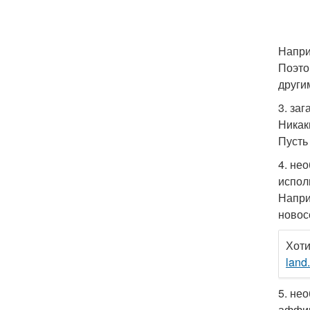
Напри
Поэто
други
3. за
Никак
Пусть
4. не
испол
Напри
новосе
Хоти
land
5. не
аффи