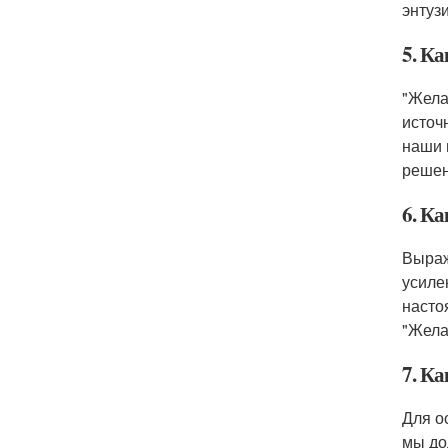
энтуз
5. Ка
"Жела
источ
наши 
решен
6. К
Выраж
усиле
насто
"Жела
7. К
Для о
мы до