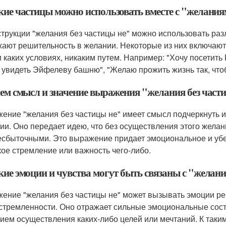
акие частицы можно использовать вместе с "желания
струкции "желания без частицы не" можно использовать ра
ают решительность в желании. Некоторые из них включают: н
и каких условиях, никаким путем. Например: "Хочу посетить 
 увидеть Эйфелеву башню", "Желаю прожить жизнь так, что
 чем смысл и значение выражения "желания без част
ение "желания без частицы не" имеет смысл подчеркнуть и
ии. Оно передает идею, что без осуществления этого жела
есбыточными. Это выражение придает эмоциональное и убе
кое стремление или важность чего-либо.
кие эмоции и чувства могут быть связаны с "желан
ение "желания без частицы не" может вызывать эмоции реш
стремленности. Оно отражает сильные эмоциональные состо
ием осуществления каких-либо целей или мечтаний. К таки