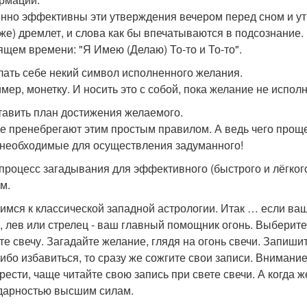
нно эффективны эти утверждения вечером перед сном и утр
уже) дремлет, и слова как бы впечатываются в подсознание.
ящем времени: "Я Имею (Делаю) То-то и То-то".
елать себе некий символ исполненного желания.
мер, монетку. И носить это с собой, пока желание не исполн
ставить план достижения желаемого.
е пренебрегают этим простым правилом. А ведь чего проще
 необходимые для осуществления задуманного!
 процесс загадывания для эффективного (быстрого и лёгког
м.
имся к классической западной астрологии. Итак … если ваш
н, лев или стрелец - ваш главный помощник огонь. Выберите
те свечу. Загадайте желание, глядя на огонь свечи. Запишит
либо избавиться, то сразу же сожгите свои записи. Внимание
рести, чаще читайте свою запись при свете свечи. А когда 
дарностью высшим силам.