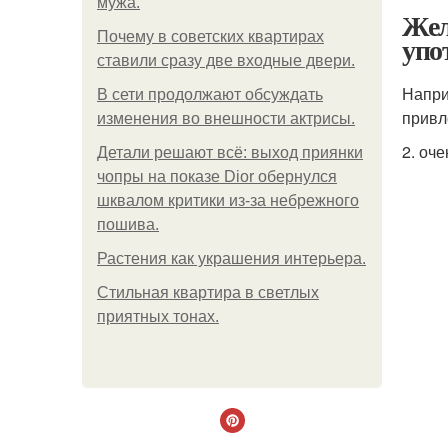
мужа.
Жел
Почему в советских квартирах
упо
ставили сразу две входные двери.
Напри
В сети продолжают обсуждать
привл
изменения во внешности актрисы.
2. оч
Детали решают всё: выход приянки
чопры на показе Dior обернулся
шквалом критики из-за небрежного
пошива.
Растения как украшения интерьера.
Стильная квартира в светлых
приятных тонах.