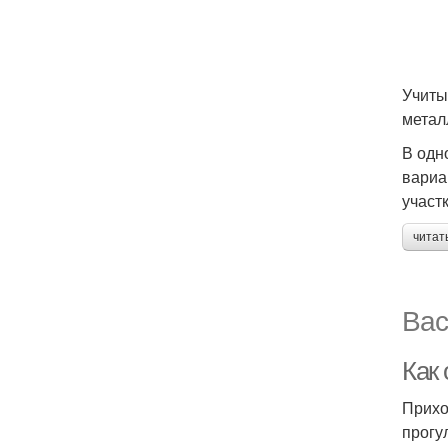
Учиты
метал
В одн
вариа
участ
читат
Вас
Как
Прихо
прогу