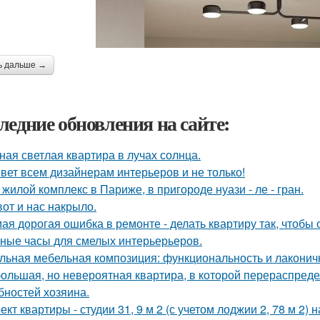
ь дальше →
ледние обновления на сайте:
ная светлая квартира в лучах солнца.
вет всем дизайнерам интерьеров и не только!
 жилой комплекс в Париже, в пригороде нуази - ле - гран.
вот и нас накрыло.
ая дорогая ошибка в ремонте - делать квартиру так, чтобы
ные часы для смелых интерьерьеров.
льная мебельная композиция: функциональность и лаконич
ольшая, но невероятная квартира, в которой перераспред
бностей хозяина.
ект квартиры - студии 31, 9 м 2 (с учетом лоджии 2, 78 м 2)