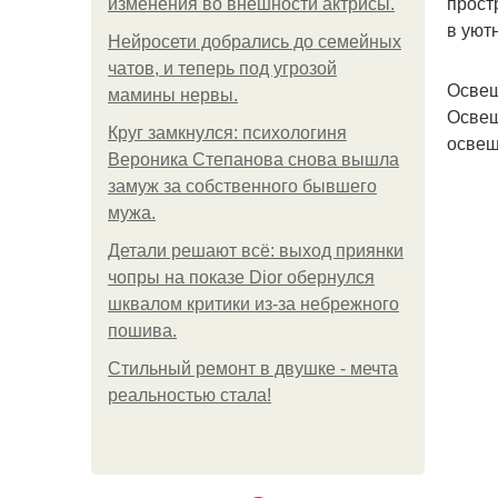
прост
изменения во внешности актрисы.
в уют
Нейросети добрались до семейных
чатов, и теперь под угрозой
Освещ
мамины нервы.
Освещ
Круг замкнулся: психологиня
освещ
Вероника Степанова снова вышла
замуж за собственного бывшего
мужа.
Детали решают всё: выход приянки
чопры на показе Dior обернулся
шквалом критики из-за небрежного
пошива.
Стильный ремонт в двушке - мечта
реальностью стала!