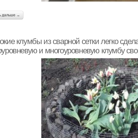
ь дальше →
кие клумбы из сварной сетки легко сдел
оуровневую и многоуровневую клумбу св