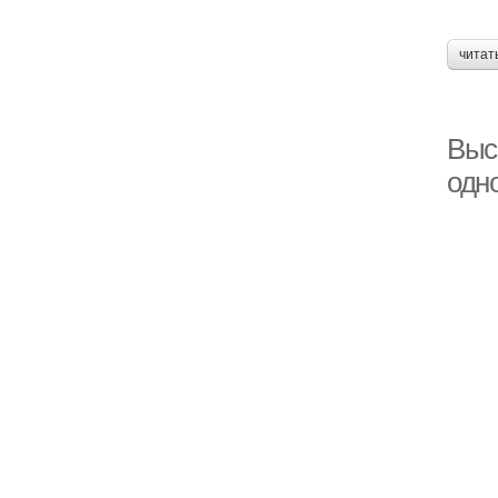
читат
Высо
одн