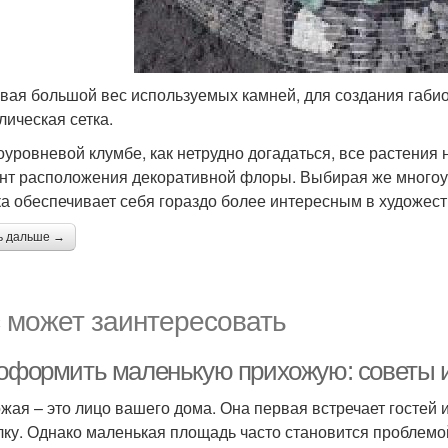
вая большой вес используемых камней, для создания габи
лическая сетка.
оуровневой клумбе, как нетрудно догадаться, все растения
нт расположения декоративной флоры. Выбирая же многоур
ка обеспечивает себя гораздо более интересным в художес
ь дальше →
 может заинтересовать
 оформить маленькую прихожую: советы 
жая – это лицо вашего дома. Она первая встречает гостей 
лку. Однако маленькая площадь часто становится проблемо