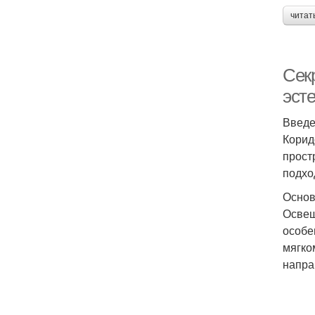
читат
Секр
эст
Введ
Коридо
прост
подхо
Основ
Освещ
особе
мягко
напра