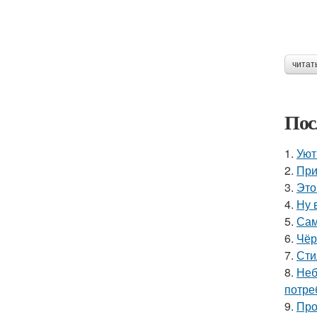
читат
Пос
1.
Уют
2.
При
3.
Это
4.
Ну 
5.
Сам
6.
Чёр
7.
Сти
8.
Неб
потре
9.
Про