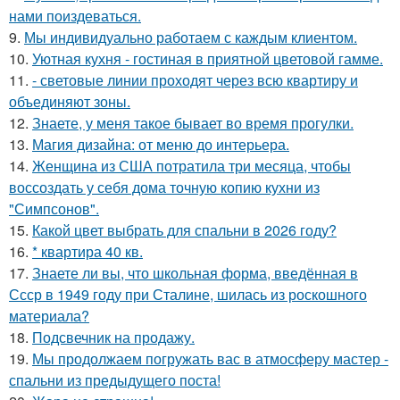
нами поиздеваться.
9.
Мы индивидуально работаем с каждым клиентом.
10.
Уютная кухня - гостиная в приятной цветовой гамме.
11.
- световые линии проходят через всю квартиру и
объединяют зоны.
12.
Знаете, у меня такое бывает во время прогулки.
13.
Магия дизайна: от меню до интерьера.
14.
Женщина из США потратила три месяца, чтобы
воссоздать у себя дома точную копию кухни из
"Симпсонов".
15.
Какой цвет выбрать для спальни в 2026 году?
16.
* квартира 40 кв.
17.
Знаете ли вы, что школьная форма, введённая в
Ссср в 1949 году при Сталине, шилась из роскошного
материала?
18.
Подсвечник на продажу.
19.
Мы продолжаем погружать вас в атмосферу мастер -
спальни из предыдущего поста!