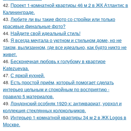
42.
Проект 1-комнатной квартиры 46 м 2 в ЖК Атлантис в
Калининграде.
43.
Любите ли вы такие фото со стройки или только
красивые финальные фото?
44.
Найдите свой идеальный стиль!
45.
Я всегда мечтала о уютном и стильном доме, но не
таком, вылизанном, где все идеально, как будто никто не
живет.
46.
Бесконечная любовь к голубому в квартире
Katezuevaa.
47.
С яркой кухней.
48.
Есть простой приём, который помогает сделать
интерьер цельным и спокойным по восприятию -
правило 5 материалов.
49.
Лондонский особняк 1920-х: антиквариат, уорхол и
коллекция стеклянных колокольчиков.
50.
Интерьер 1-комнатной квартиры 34 м 2 в ЖК Logos в
Москве.