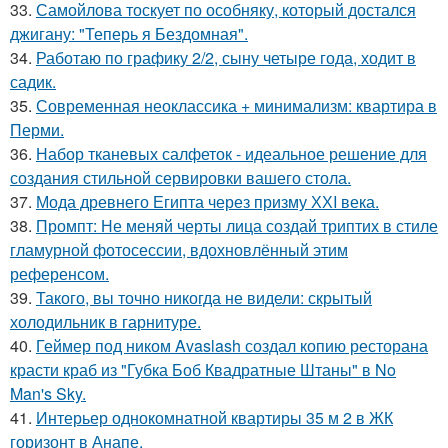
33.
Самойлова тоскует по особняку, который достался
джигану: "Теперь я Бездомная".
34.
Работаю по графику 2/2, сыну четыре года, ходит в
садик.
35.
Современная неоклассика + минимализм: квартира в
Перми.
36.
Набор тканевых салфеток - идеальное решение для
создания стильной сервировки вашего стола.
37.
Мода древнего Египта через призму ХХI века.
38.
Промпт: Не меняй черты лица создай триптих в стиле
гламурной фотосессии, вдохновлённый этим
референсом.
39.
Такого, вы точно никогда не видели: скрытый
холодильник в гарнитуре.
40.
Геймер под ником Avaslash создал копию ресторана
красти краб из "Губка Боб Квадратные Штаны" в No
Man's Sky.
41.
Интерьер однокомнатной квартиры 35 м 2 в ЖК
горизонт в Анапе.