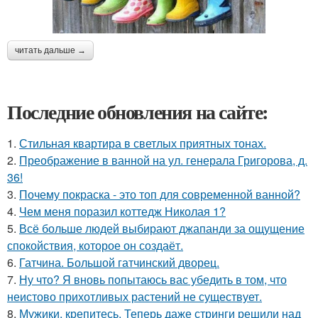
читать дальше →
Последние обновления на сайте:
1.
Стильная квартира в светлых приятных тонах.
2.
Преображение в ванной на ул. генерала Григорова, д.
36!
3.
Почему покраска - это топ для современной ванной?
4.
Чем меня поразил коттедж Николая 1?
5.
Всё больше людей выбирают джапанди за ощущение
спокойствия, которое он создаёт.
6.
Гатчина. Большой гатчинский дворец.
7.
Ну что? Я вновь попытаюсь вас убедить в том, что
неистово прихотливых растений не существует.
8.
Мужики, крепитесь. Теперь даже стринги решили над