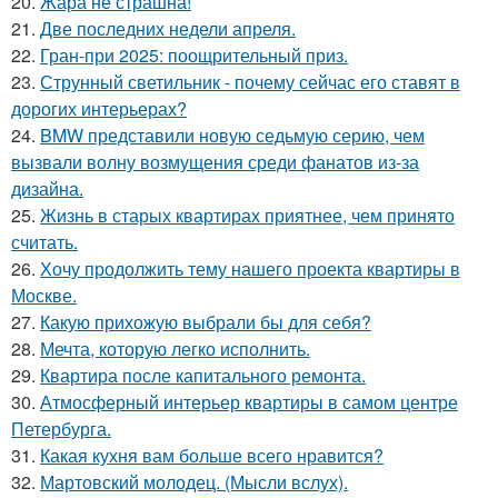
20.
Жара не страшна!
21.
Две последних недели апреля.
22.
Гран-при 2025: поощрительный приз.
23.
Струнный светильник - почему сейчас его ставят в
дорогих интерьерах?
24.
BMW представили новую седьмую серию, чем
вызвали волну возмущения среди фанатов из-за
дизайна.
25.
Жизнь в старых квартирах приятнее, чем принято
считать.
26.
Хочу продолжить тему нашего проекта квартиры в
Москве.
27.
Какую прихожую выбрали бы для себя?
28.
Мечта, которую легко исполнить.
29.
Квартира после капитального ремонта.
30.
Атмосферный интерьер квартиры в самом центре
Петербурга.
31.
Какая кухня вам больше всего нравится?
32.
Мартовский молодец. (Мысли вслух).