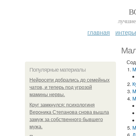
В
лучшие 
главная
интерь
Мал
Сод
М
Популярные материалы
Нейросети добрались до семейных
К
чатов, и теперь под угрозой
М
мамины нервы.
М
Круг замкнулся: психологиня
Вероника Степанова снова вышла
замуж за собственного бывшего
мужа.
М
Д