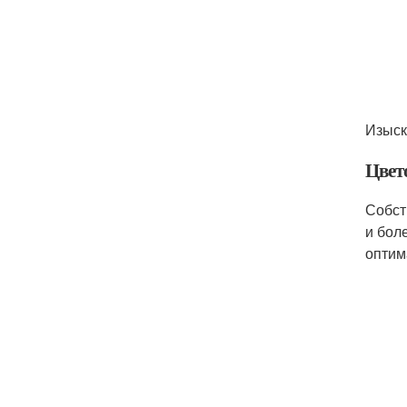
Изыск
Цвет
Собст
и бол
оптим