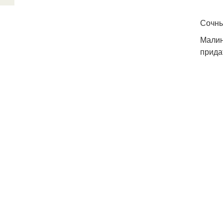
Сочны
Малин
прида