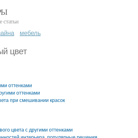
РЫ
е статьи
зайна
мебель
ый цвет
ими оттенками
ругими оттенками
вета при смешивании красок
ого цвета с другими оттенками
бенностей интерьера, популярные решения