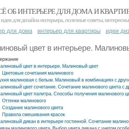
СЁ ОБ ИНТЕРЬЕРЕ ДЛЯ ДОМА И КВАРТИ
идеи для дизайна интерьера, полезные советы, интересны
ер для дома
интерьер для квартиры
идеи ди
иновый цвет в интерьере. Малинов
ержание
алиновый цвет в интерьере. Малиновый цвет
Цветовые сочетания малинового
ухня малиновая с белым. Малиновый в комбинациях с друг
алиновый цвет сочетание. Сочетание малинового цвета с д
алиновый цвет палитра. Способы получения малинового ц
Оттенки малинового
Создание малинового цвета
Правила смешивания красок
алиновый диван в интерьере гостинной. Сочетание малинов
иван малинового цвета. Выбор цвета дивана с учетом осо