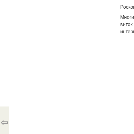
Роско
Многи
виток
интер
⇦