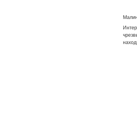
Малин
Интер
чрезв
наход