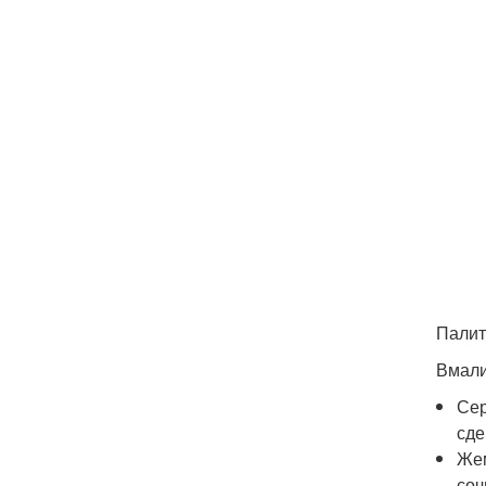
Палит
Вмали
Сер
сде
Жем
соч