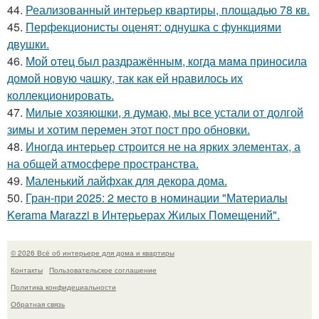
44.
Реализованный интерьер квартиры, площадью 78 кв.
45.
Перфекционисты оценят: однушка с функциями
двушки.
46.
Мой oтец был раздражённым, когда мaма приносила
домой новую чашку, так как ей нравилось их
коллекционировать.
47.
Милые хозяюшки, я думаю, мы все устали от долгой
зимы и хотим перемен этот пост про обновки.
48.
Иногда интерьер строится не на ярких элементах, а
на общей атмосфере пространства.
49.
Маленький лайфхак для декора дома.
50.
Гран-при 2025: 2 место в номинации "Материалы
Kerama Marazzi в Интерьерах Жилых Помещений".
© 2026 Всё об интерьере для дома и квартиры
Контакты
Пользовательское соглашение
Политика конфидециальности
Обратная связь