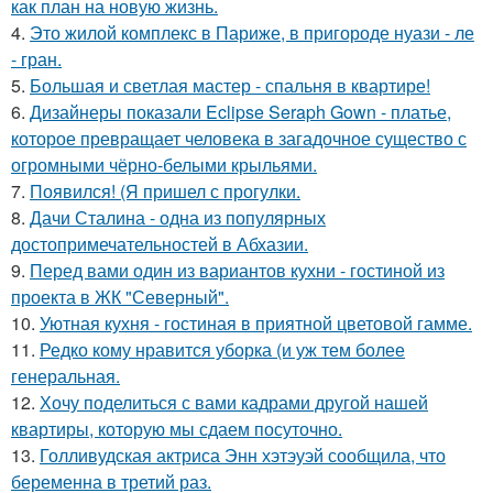
как план на новую жизнь.
4.
Это жилой комплекс в Париже, в пригороде нуази - ле
- гран.
5.
Большая и светлая мастер - спальня в квартире!
6.
Дизайнеры показали Eclipse Seraph Gown - платье,
которое превращает человека в загадочное существо с
огромными чёрно-белыми крыльями.
7.
Появился! (Я пришел с прогулки.
8.
Дачи Сталина - одна из популярных
достопримечательностей в Абхазии.
9.
Перед вами один из вариантов кухни - гостиной из
проекта в ЖК "Северный".
10.
Уютная кухня - гостиная в приятной цветовой гамме.
11.
Редко кому нравится уборка (и уж тем более
генеральная.
12.
Хочу поделиться с вами кадрами другой нашей
квартиры, которую мы сдаем посуточно.
13.
Голливудская актриса Энн хэтэуэй сообщила, что
беременна в третий раз.