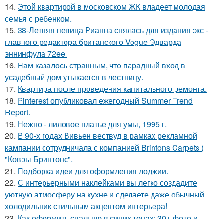
14.
Этой квартирой в московском ЖК владеет молодая
семья с ребенком.
15.
38-Летняя певица Рианна снялась для издания экс -
главного редактора британского Vogue Эдварда
эннинфула 72ee.
16.
Нам казалось странным, что парадный вход в
усадебный дом утыкается в лестницу.
17.
Квартира после проведения капитального ремонта.
18.
Pinterest опубликовал ежегодный Summer Trend
Report.
19.
Нежно - лиловое платье для умы, 1995 г.
20.
В 90-х годах Вивьен вествуд в рамках рекламной
кампании сотрудничала с компанией Brintons Carpets (
"Ковры Бринтонс".
21.
Подборка идеи для оформления лоджии.
22.
С интерьерными наклейками вы легко создадите
уютную атмосферу на кухне и сделаете даже обычный
холодильник стильным акцентом интерьера!
23.
Как оформить спальню в синих тонах: 30+ фото и