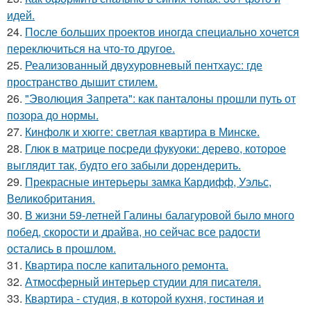
идей.
24.
После больших проектов иногда специально хочется
переключиться на что-то другое.
25.
Реализованный двухуровневый пентхаус: где
пространство дышит стилем.
26.
"Эволюция Запрета": как панталоны прошли путь от
позора до нормы.
27.
Кинфолк и хюгге: светлая квартира в Минске.
28.
Глюк в матрице посреди фукуоки: дерево, которое
выглядит так, будто его забыли дорендерить.
29.
Прекрасные интерьеры замка Кардифф, Уэльс,
Великобритания.
30.
В жизни 59-летней Галины балагуровой было много
побед, скорости и драйва, но сейчас все радости
остались в прошлом.
31.
Квартира после капитального ремонта.
32.
Атмосферный интерьер студии для писателя.
33.
Квартира - студия, в которой кухня, гостиная и