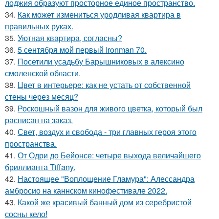
лоджия образуют просторное единое пространство.
34.
Как может измениться уродливая квартира в
правильных руках.
35.
Уютная квартира, согласны?
36.
5 сентября мой первый Ironman 70.
37.
Посетили усадьбу Барышниковых в алексино
смоленской области.
38.
Цвет в интерьере: как не устать от собственной
стены через месяц?
39.
Роскошный вазон для живого цветка, который был
расписан на заказ.
40.
Свет, воздух и свобода - три главных героя этого
пространства.
41.
От Одри до Бейонсе: четыре выхода величайшего
бриллианта Tiffany.
42.
Настоящее "Воплощение Гламура": Алессандра
амбросио на каннском кинофестивале 2022.
43.
Какой же красивый банный дом из серебристой
сосны кело!