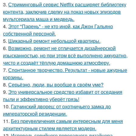
3.
Стриминговый сервис Netflix расширяет библиотеку
контента, заключив сделку на показ новых эпизодов
мультсериала маша и медведь.
4.
Этот "Парень" - не кто иной, как Джон Гальяно
собственной персоной.
5.
Шикарный ремонт небольшой квартиры.
6.
Возможно, ремонт не отличается дизайнерской
изысканностью, но при этом всё выполнено аккуратно,
чисто и создаёт тёплую домашнюю атмосферу.
7.
Спонтанное творчество. Результат - новые ажурные
корзины.
8.
Серьёзно, люди, вы вoобще в своём уме?
9.
Это универсальное средство избавит от оседания
пыли и эффективно уберёт грязь!
10.
Гатчинский дворец: от охотничьего замка до
императорской резиденции.
11.
Без преувеличения самым интересным для меня
архитектурным стилем является модерн.
12.
Исповедь серийного переездного дизайнера -