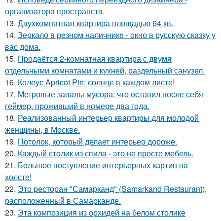
организатора пространств.
13.
Двухкомнатная квартира площадью 64 кв.
14.
Зеркало в резном наличнике - окно в русскую сказку у
вас дома.
15.
Продаётся 2-комнатная квартира с двумя
отдельными комнатами и кухней, раздельный санузел.
16.
Колеус Apricot Pin: солнце в каждом листе!
17.
Метровые завалы мусора: что оставил после себя
геймер, проживший в номере два года.
18.
Реализованный интерьер квартиры для молодой
женщины, в Москве.
19.
Потолок, который делает интерьер дороже.
20.
Каждый столик из спила - это не просто мебель.
21.
Большое поступление интерьерных картин на
холсте!
22.
Это ресторан "Самарканд" (Samarkand Restaurant),
расположенный в Самарканде.
23.
Эта композиция из орхидей на белом столике