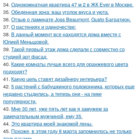
34.
Однокомнатная квартира 47 м 2 в ЖК Ever в Москве.
35.
Обеденная зона: ваш уголок вкуса и уюта.
36.
Отзыв о ламинате Joss Beaumont, Gusto Багратион.
37.
О растениях и одиночестве:
38.
В данный момент все находятся дома вместе с
Юлией Меньшовой.
39.
Такой первый этаж дома сделали с совместно со
студией арт фасад.
40.
Какие комнаты лучше всего для оранжевого цвета
подходят?
41.
Какую цель ставят дизайнеру интерьера?
42.
5 растений с бабушкиного подоконника, которых еще
недавно стыдились, а теперь они - на пике
популярности.
43.
Мне 30 лет, уже пять лет как я замужем за
замечательным мужчиной, ему 35.
44.
Это квартира моей знакомой лены.
45.
Похоже, в этом году 8 марта запомнилось не только
тюльпанами.