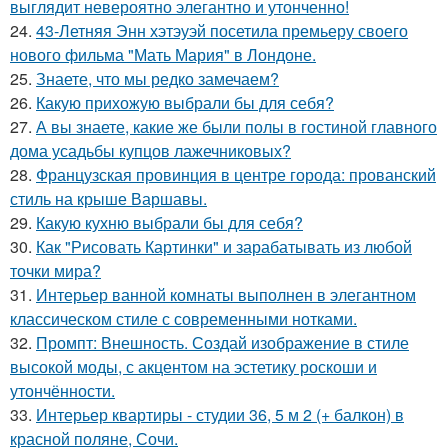
выглядит невероятно элегантно и утонченно!
24.
43-Летняя Энн хэтэуэй посетила премьеру своего
нового фильма "Мать Мария" в Лондоне.
25.
Знаете, что мы редко замечаем?
26.
Какую прихожую выбрали бы для себя?
27.
А вы знаете, какие же были полы в гостиной главного
дома усадьбы купцов лажечниковых?
28.
Французская провинция в центре города: прованский
стиль на крыше Варшавы.
29.
Какую кухню выбрали бы для себя?
30.
Как "Рисовать Картинки" и зарабатывать из любой
точки мира?
31.
Интерьер ванной комнаты выполнен в элегантном
классическом стиле с современными нотками.
32.
Промпт: Внешность. Создай изображение в стиле
высокой моды, с акцентом на эстетику роскоши и
утончённости.
33.
Интерьер квартиры - студии 36, 5 м 2 (+ балкон) в
красной поляне, Сочи.