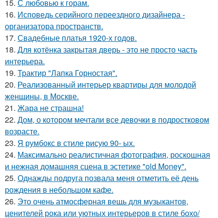
15.
С любовью к горам.
16.
Исповедь серийного переездного дизайнера -
организатора пространств.
17.
Свадебные платья 1920-х годов.
18.
Для котёнка закрытая дверь - это не просто часть
интерьера.
19.
Трактир "Лапка Горностая".
20.
Реализованный интерьер квартиры для молодой
женщины, в Москве.
21.
Жара не страшна!
22.
Дом, о котором мечтали все девочки в подростковом
возрасте.
23.
Я румбокс в стиле рисую 90- ых.
24.
Максимально реалистичная фотография, роскошная
и нежная домашняя сцена в эстетике "old Money".
25.
Однажды подруга позвала меня отметить её день
рождения в небольшом кафе.
26.
Это очень атмосферная вещь для музыкантов,
ценителей рока или уютных интерьеров в стиле бохо/