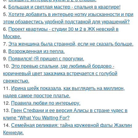
4.
Большая и светлая мастер - спальня в квартире!
5.
Хотите добавить в интерьер нотку изысканности и при
этом обзавестись удобной подставкой для украшений?
6.
Проект квартиры - студии 30 м 2 в ЖК невский в
Москве.
7.
Эта женщина была странной, если не сказать больше.
8.
Возрожденная из пепла.
9.
Появился! (Я пришел с прогулки.
10.
Это превью спальни, где любимый бордово -
коричневый цвет заказчика встречается с голубой
свежестью.
11.
Ирина шейк показала, как выглядеть на миллион,
надев самое простое платье.
12.
Правила любви по интеpьеpу.
13.
Гвен Стефани и ее версия Алисы в стране чудес в
клипе "What You Waiting For?
14.
Семейная реликвия: тайна кружевной фаты Жаклин
Кеннеди.