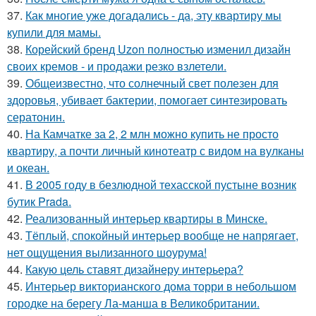
37.
Как многие уже догадались - да, эту квартиру мы
купили для мамы.
38.
Корейский бренд Uzon полностью изменил дизайн
своих кремов - и продажи резко взлетели.
39.
Общеизвестно, что солнечный свет полезен для
здоровья, убивает бактерии, помогает синтезировать
сератонин.
40.
На Камчатке за 2, 2 млн можно купить не просто
квартиру, а почти личный кинотеатр с видом на вулканы
и океан.
41.
В 2005 году в безлюдной техасской пустыне возник
бутик Prada.
42.
Реализованный интерьер квартиры в Минске.
43.
Тёплый, спокойный интерьер вообще не напрягает,
нет ощущения вылизанного шоурума!
44.
Какую цель ставят дизайнеру интерьера?
45.
Интерьер викторианского дома торри в небольшом
городке на берегу Ла-манша в Великобритании.