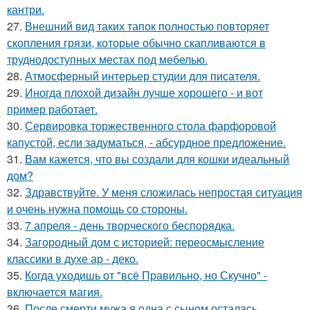
кантри.
27.
Внешний вид таких тапок полностью повторяет
скопления грязи, которые обычно скапливаются в
труднодоступных местах под мебелью.
28.
Атмосферный интерьер студии для писателя.
29.
Иногда плохой дизайн лучше хорошего - и вот
пример работает.
30.
Сервировка торжественного стола фарфоровой
капустой, если задуматься, - абсурдное предложение.
31.
Вам кажется, что вы создали для кошки идеальный
дом?
32.
Здравствуйте. У меня сложилась непростая ситуация
и очень нужна помощь со стороны.
33.
7 апреля - день творческого беспорядка.
34.
Загородный дом с историей: переосмысление
классики в духе ар - деко.
35.
Когда уходишь от "всё Правильно, но Скучно" -
включается магия.
36.
После смерти мужа я одна с сыном осталась.