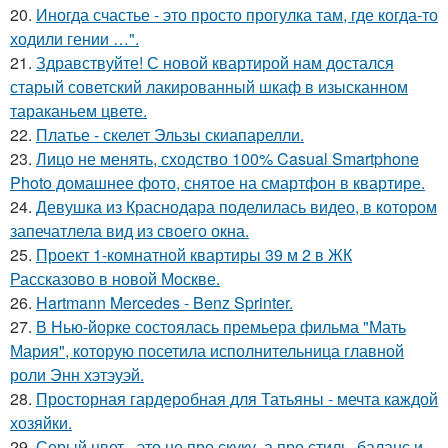
20.
Иногда счастье - это просто прогулка там, где когда-то
ходили гении …".
21.
Здравствуйте! С новой квартирой нам достался
старый советский лакированный шкаф в изысканном
тараканьем цвете.
22.
Платье - скелет Эльзы скиапарелли.
23.
Лицо не менять, сходство 100% Casual Smartphone
Photo домашнее фото, снятое на смартфон в квартире.
24.
Девушка из Краснодара поделилась видео, в котором
запечатлела вид из своего окна.
25.
Проект 1-комнатной квартиры 39 м 2 в ЖК
Рассказово в новой Москве.
26.
Hartmann Mercedes - Benz Sprinter.
27.
В Нью-йорке состоялась премьера фильма "Мать
Мария", которую посетила исполнительница главной
роли Энн хэтэуэй.
28.
Просторная гардеробная для Татьяны - мечта каждой
хозяйки.
29.
Серый цвет - это не про скуку, а про стиль, баланс и