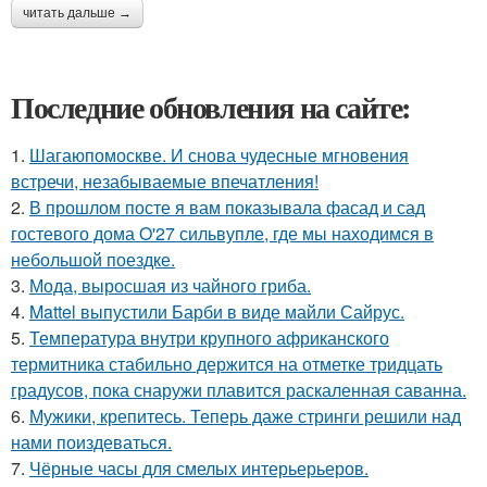
читать дальше →
Последние обновления на сайте:
1.
Шагаюпомоскве. И снова чудесные мгновения
встречи, незабываемые впечатления!
2.
В прошлом посте я вам показывала фасад и сад
гостевого дома O'27 сильвупле, где мы находимся в
небольшой поездке.
3.
Мода, выросшая из чайного гриба.
4.
Mattel выпустили Барби в виде майли Сайрус.
5.
Температура внутри крупного африканского
термитника стабильно держится на отметке тридцать
градусов, пока снаружи плавится раскаленная саванна.
6.
Мужики, крепитесь. Теперь даже стринги решили над
нами поиздеваться.
7.
Чёрные часы для смелых интерьерьеров.