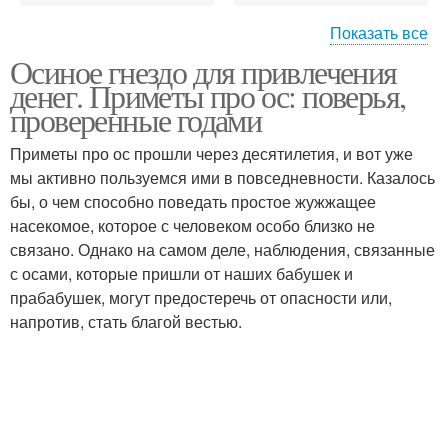
Показать все
Осиное гнездо для привлечения
Заговор на осиное
Гнездо для торговли
денег. Приметы про ос: поверья,
гнездо
проверенные годами
Приметы про ос прошли через десятилетия, и вот уже
Приворот на осиное
мы активно пользуемся ими в повседневности. Казалось
Гнездо на удачу
гнездо
бы, о чем способно поведать простое жужжащее
насекомое, которое с человеком особо близко не
связано. Однако на самом деле, наблюдения, связанные
с осами, которые пришли от наших бабушек и
прабабушек, могут предостеречь от опасности или,
напротив, стать благой вестью.