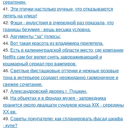
сератонин.
41.
Эти птички настолько ручные, что отказываются
лететь на улицу!
42.
Фэшн - индустрия в очередной раз показала, что
границы безумия - вещь весьма условна.
43.
Аргументы "за" (плюсы:
44.
Вот такая красота из владимира прилетела.
45.
Есть в калининградской области место, где компании
Netflix сам бог велел снять завораживающий и
кошмарный сериал про вампиров.
46.
Светлые фисташковые оттенки и нежные розовые
тона в интерьере создают неожиданно гармоничное и
свежее сочетание.
47.
Александровский дворец г. Пушкин.
48.
На объектах и в фондах музея - заповедника
хранится около двадцати сундуков конца XIX - середины
ХХ вв.
49.
Советы покупателю: как спланировать фасад шкафа
- купе?