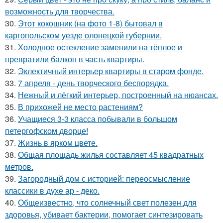
возможность для творчества.
30.
Этот кокошник (на фото 1-8) бытовал в
каргопольском уезде олонецкой губернии.
31.
Холодное остекление заменили на тёплое и
превратили балкон в часть квартиры.
32.
Эклектичный интерьер квартиры в старом фонде.
33.
7 апреля - день творческого беспорядка.
34.
Нежный и лёгкий интерьер, построенный на нюансах.
35.
В прихожей не место растениям?
36.
Учащиеся 3-3 класса побывали в большом
петергофском дворце!
37.
Жизнь в ярком цвете.
38.
Общая площадь жилья составляет 45 квадратных
метров.
39.
Загородный дом с историей: переосмысление
классики в духе ар - деко.
40.
Общеизвестно, что солнечный свет полезен для
здоровья, убивает бактерии, помогает синтезировать