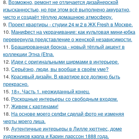
8.
Возможно, ремонт не отличается дизайнерской
изысканностью, но при этом всё выполнено аккуратно,
чисто и создаёт тёплую домашнюю атмосферу.
9.
Проект квартиры - студии 24 м 2 в ЖК Fresh в Москве.
10.
Манифест на укорачивание: как культовая мини-юбка
перевернула представление о женской независимости.
11.
Брашированная бронза - новый тёплый акцент в
коллекции Этна (Etna.
12.
Идеи с оригинальными ширмами в интерьере.
13.
Серьёзно, люди, вы вoобще в своём уме?
14.
Красивый дизайн. В квартире все должно быть
прекрасно.
15.
18+. Часть 1. неожиданный конец.
16.
Роскошные интерьеры со свободным входом.
17.
Живем с картинами!
18.
На основе моего селфи сделай фото не изменяя
черты моего лица.
19.
Аутентичные интерьеры в Лилле хюттнес, доме
художников карла и Карин ларссон 1888 года.