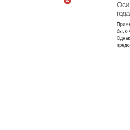
Оси
год
Приме
бы, о
Однак
предо