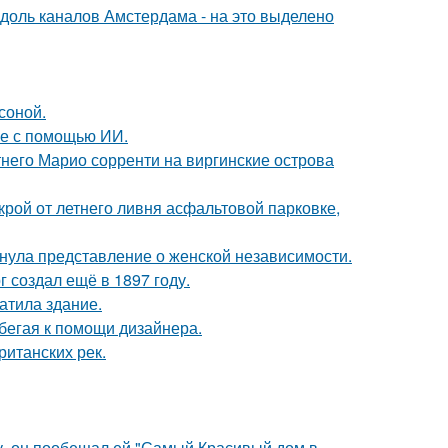
вдоль каналов Амстердама - на это выделено
соной.
ые с помощью ИИ.
етнего Марио сорренти на виргинские острова
крой от летнего ливня асфальтовой парковке,
нула представление о женской независимости.
 создал ещё в 1897 году.
атила здание.
бегая к помощи дизайнера.
ританских рек.
у, он пообещал ей "Самый Красивый дом в