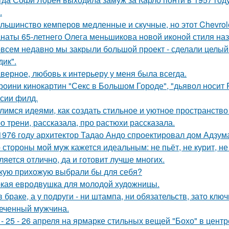
.
льшинство кемперов медленные и скучные, но этот Chevrole
наты 65-летнего Олега меньшикова новой иконой стиля наз
всем недавно мы закрыли большой проект - сделали целый 
дик".
верное, любовь к интерьеру у меня была всегда.
роини кинокартин "Секс в Большом Городе", "дьявол носит 
сии филд.
лимся идеями, как создать стильное и уютное пространство 
о трени, рассказала, про растюхи рассказала.
1976 году архитектор Тадао Андо спроектировал дом Адзума
 стороны мой муж кажется идеальным: не пьёт, не курит, не
ляется отлично, да и готовит лучше многих.
кую прихожую выбрали бы для себя?
кая евродвушка для молодой художницы.
в браке, а у подруги - ни штампа, ни обязательств, зато кл
еченный мужчина.
 - 25 - 26 апреля на ярмарке стильных вещей "Бохо" в цент