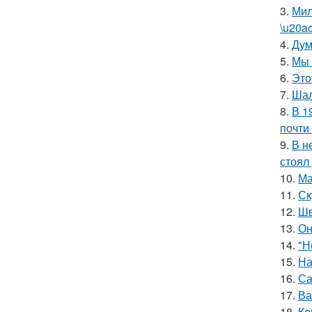
3.
Мил
\u20a
4.
Дум
5.
Мы 
6.
Это
7.
Шал
8.
В 1
почти
9.
В н
стоял
10.
Ма
11.
Ск
12.
Шв
13.
Он
14.
"Н
15.
На
16.
Са
17.
Ва
18.
Ко