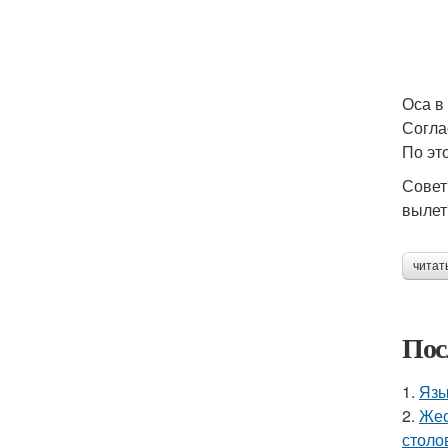
Оса в
Согла
По эт
Совет
вылет
читат
Пос
1.
Язы
2.
Жес
столо