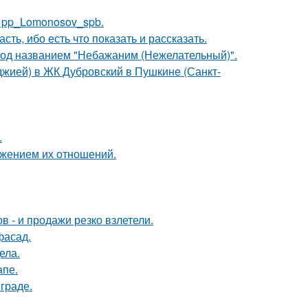
е pp_Lomonosov_spb.
сть, ибо есть что показать и рассказать.
под названием "Небажаним (Нежелательный)".
лоджией) в ЖК Дубровский в Пушкине (Санкт-
.
ажением их отношений.
 - и продажи резко взлетели.
фасад.
ела.
апе.
граде.