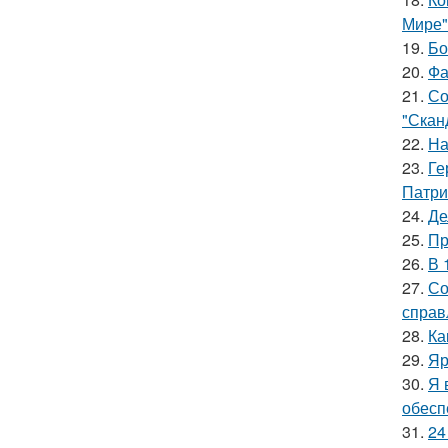
Мире"
19.
Бо
20.
Фа
21.
Со
"Скан
22.
На
23.
Ге
Патри
24.
Де
25.
Пр
26.
В 
27.
Со
справ
28.
Ка
29.
Яр
30.
Я 
обесп
31.
24