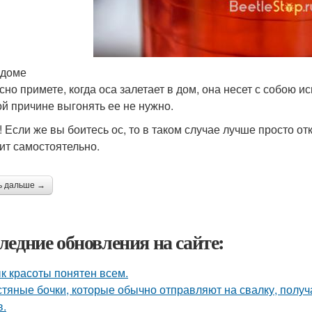
 доме
сно примете, когда оса залетает в дом, она несет с собою
ой причине выгонять ее не нужно.
! Если же вы боитесь ос, то в таком случае лучше просто от
ит самостоятельно.
ь дальше →
ледние обновления на сайте:
к красоты понятен всем.
тяные бочки, которые обычно отправляют на свалку, получ
в.