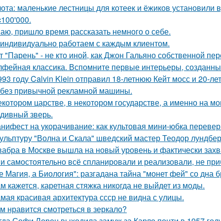
ота: маленькие лестницы для котеек и ёжиков установили 
c100'000.
аю, пришло время рассказать немного о себе.
индивидуально работаем с каждым клиентом.
т "Парень" - не кто иной, как Джон Гальяно собственной пер
фейная классика. Вспомните первые интерьеры, созданн
993 году Calvin Klein отправил 18-летнюю Кейт мосс и 20-л
 без привычной рекламной машины.
екотором царстве, в некотором государстве, а именно на мо
 дивный зверь.
нифест на укорачивание: как культовая мини-юбка перевер
ульптуру "Волна и Скала" шведский мастер Теодор лундберг
абра в Москве вышла на новый уровень и фактически захв
и самостоятельно всё спланировали и реализовали, не при
е Магия, а Биология": разгадана тайна "монет фей" со дна б
м кажется, каретная стяжка никогда не выйдет из моды.
мая красивая архитектура ссср не видна с улицы.
м нравится смотреться в зеркало?
гда Софи Лорен выходила замуж за Карло понти в 1957 год