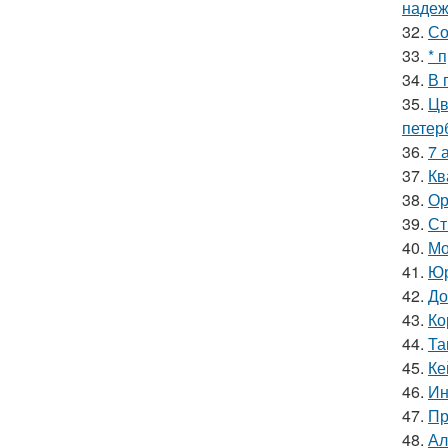
надеж
32.
Со
33.
* 
34.
В 
35.
Цв
петер
36.
7 
37.
Кв
38.
Ор
39.
Ст
40.
Мо
41.
Юр
42.
До
43.
Ко
44.
Та
45.
Ке
46.
Ин
47.
Пр
48.
Ал