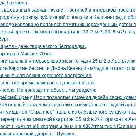
да Газзаева.
гласованный вариант кухни - гостиной в питерском проект
продолжу хронику публикаций с поездки в Калининград и обла
городе карловаце появился памятник нерождённым детям 
етной проект 1-комнатной квартиры 36, 3 м 2 (39, 8 м 2 с 
бург.
апреля - день творческого беспорядка.
артира в Минске, 70 кв.
игинальный интерьер квартиры - студии 25 м 2 в Австралии
иль Кэролин бессетт и Джона Кеннеди - младшего стал отр
я мыльная армия хорошего настроения.
ино: где время замерло в царских покоях.
/после. По приезду на объект, мы увидели:
рейский бренд Uzon полностью изменил дизайн своих кремов
кой первый этаж дома сделали с совместно со студией арт 
йт миддлтон "Странное" пальто из бабушкиного сундука над
терьер однокомнатной квартиры 35 м 2 в ЖК горизонт в Ан
оект 1-комнатной квартиры 46 м 2 в ЖК Атлантис в Калинин
ександровский дворец г. Пушкин.