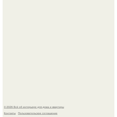
Готовясь к поездке, мы листали путеводители по городу
и наткнулись на фотографию белого дворца.
Стало интересно поучаствовать в этом флешмобе -
Artvsartist, хоть он не совсем про рукоделие, а больше
про живопись, рисунок.
© 2026 Всё об интерьере для дома и квартиры
Контакты
Пользовательское соглашение