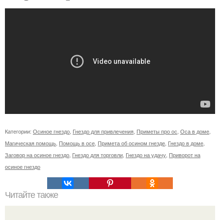
Категории:
Осиное гнездо
,
Гнездо для привлечения
,
Приметы про ос
,
Оса в доме
,
Магическая помощь
,
Помощь в осе
,
Примета об осином гнезде
,
Гнездо в доме
,
Заговор на осиное гнездо
,
Гнездо для торговли
,
Гнездо на удачу
,
Приворот на
осиное гнездо
Читайте также