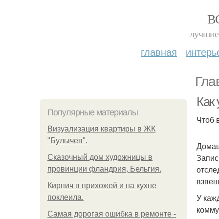
В
лучшие 
главная
интерь
Гла
Как
Популярные материалы
Чтоб 
Визуализация квартиры в ЖК
"Булычев".
Домаш
Запис
Сказочный дом художницы в
отсле
провинции фландрия, Бельгия.
взвеш
Кирпич в прихожей и на кухне
У каж
поклеила.
комму
Самая дорогая ошибка в ремонте -