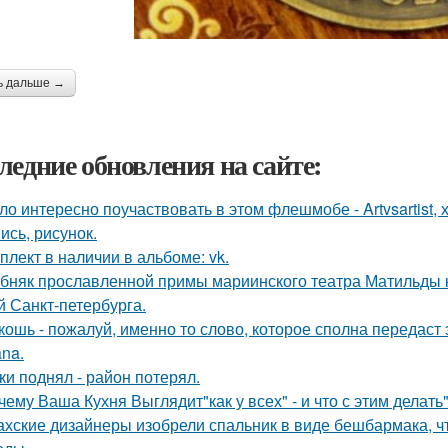
ь дальше →
ледние обновления на сайте:
ло интересно поучаствовать в этом флешмобе - Artvsartist, 
ись, рисунок.
плект в наличии в альбоме: vk.
бняк прославленной примы мариинского театра Матильды к
й Санкт-петербурга.
кошь - пожалуй, именно то слово, которое сполна передаст
na.
ки поднял - район потерял.
чему Ваша Кухня Выглядит"как у всех" - и что с этим делать"
ахские дизайнеры изобрели спальник в виде бешбармака, ч