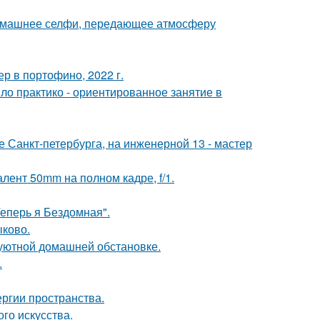
домашнее селфи, передающее атмосферу
р в портофино, 2022 г.
ло практико - ориентированное занятие в
ре Санкт-петербурга, на инженерной 13 - мастер
лент 50mm на полном кадре, f/1.
Теперь я Бездомная".
ыково.
уютной домашней обстановке.
.
ергии пространства.
го искусства.