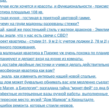
оды.
лучае если хочется и красоты, и функциональности - присм
ртира площадью 108 кв.
тная кухня - гостиная в приятной цветовой гамме.
чему на груди мадонны разорваны стежки?
ай, какой же простенький стиль у матери драконов - Эмилии 
вы знали, что у нас есть свечи с CBD?
оект квартиры - студии 31, 9 м 2 (с учетом лоджии 2, 78 м 2
янного проживания.
а маленькая квартира в Париже уж очень похожа по плани
ланируют и делают вход на кухню из комнаты.
 достаём двойные листочки и учимся делать действительно
мосферная квартира как вам?
 знала, как изменить интерьер нашей новой спальни.
ш дом может буквально обнимать вас или медленно съедать 
е Магия, а Биология": разгадана тайна "монет фей" со дна б
фектные интерьерные вазы ручной работы, выполненные в
тересное место: музей "Дом Маяков" в Кронштадте.
ошибок ремонта, которые стоили нервов.