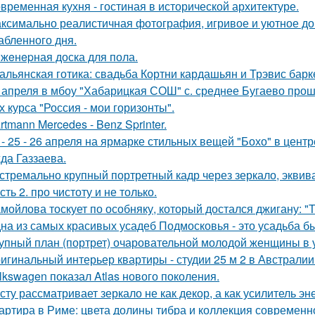
временная кухня - гостиная в исторической архитектуре.
ксимально реалистичная фотография, игривое и уютное 
абленного дня.
жeнepная доска для пола.
альянская готика: свадьба Кортни кардашьян и Трэвис барке
 апреля в мбоу "Хабарицкая СОШ" с. среднее Бугаево прош
х курса "Россия - мои горизонты".
rtmann Mercedes - Benz Sprinter.
 - 25 - 26 апреля на ярмарке стильных вещей "Бохо" в цент
да Газзаева.
стремально крупный портретный кадр через зеркало, эквива
сть 2. про чистоту и не только.
мойлова тоскует по особняку, который достался джигану: "
на из самых красивых усадеб Подмосковья - это усадьба б
упный план (портрет) очаровательной молодой женщины в 
игинальный интерьер квартиры - студии 25 м 2 в Австралии
lkswagen показал Atlas нового поколения.
сту рассматривает зеркало не как декор, а как усилитель эн
артира в Риме: цвета долины тибра и коллекция современно