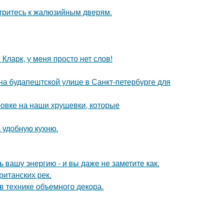
отритесь к жалюзийным дверям.
Кларк, у меня просто нет слов!
) на будапештской улице в Санкт-петербурге для
ровке на наши хрущевки, которые
 удобную кухню.
вашу энергию - и вы даже не заметите как.
ританских рек.
 технике объемного декора.