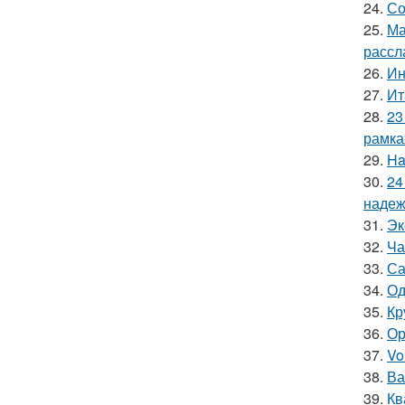
24.
Со
25.
Ма
рассл
26.
Ин
27.
Ит
28.
23
рамка
29.
Ha
30.
24
надеж
31.
Эк
32.
Ча
33.
Са
34.
Од
35.
Кр
36.
Ор
37.
Vo
38.
Ва
39.
Кв