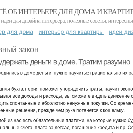
СЁ ОБ ИНТЕРЬЕРЕ ДЛЯ ДОМА И КВАРТИ
идеи для дизайна интерьера, полезные советы, интересны
ер для дома
интерьер для квартиры
идеи ди
вный закон
 удержать деньги в доме. Тратим разумно
водились в доме деньги, нужно научиться рационально их ра
няя бухгалтерия поможет упорядочить траты, научит эконо
ывая все доходы и расходы, вы сможете видеть движение с
дить спонтанные и абсолютно ненужные покупки. Со време
енные решения, прежде чем рука потянется к кошельку.
дой из нас есть обязательные платежи, на которые нужно б
нальные счета, плата за детсад, погашение кредита и пр. 