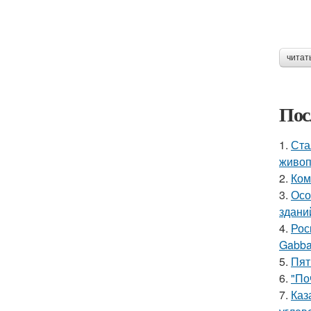
читат
Пос
1.
Ста
живоп
2.
Ком
3.
Осо
здани
4.
Рос
Gabba
5.
Пят
6.
"По
7.
Каз