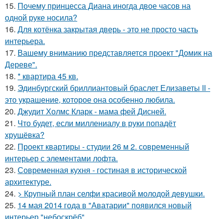
15.
Почему принцесса Диана иногда двое часов на
одной руке носила?
16.
Для котёнка закрытая дверь - это не просто часть
интерьера.
17.
Вашему вниманию представляется проект "Домик на
Дереве".
18.
* квартира 45 кв.
19.
Эдинбургский бриллиантовый браслет Елизаветы II -
это украшение, которое она особенно любила.
20.
Джудит Холмс Кларк - мама фей Дисней.
21.
Что будет, если миллениалу в руки попадёт
хрущёвка?
22.
Проект квартиры - студии 26 м 2. современный
интерьер с элементами лофта.
23.
Современная кухня - гостиная в исторической
архитектуре.
24.
> Крупный план селфи красивой молодой девушки.
25.
14 мая 2014 года в "Аватарии" появился новый
интерьер "небоскрёб".