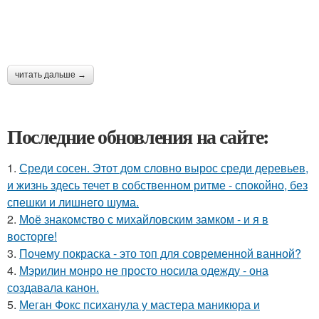
читать дальше →
Последние обновления на сайте:
1.
Среди сосен. Этот дом словно вырос среди деревьев,
и жизнь здесь течет в собственном ритме - спокойно, без
спешки и лишнего шума.
2.
Моё знакомство с михайловским замком - и я в
восторге!
3.
Почему покраска - это топ для современной ванной?
4.
Мэрилин монро не просто носила одежду - она
создавала канон.
5.
Меган Фокс психанула у мастера маникюра и