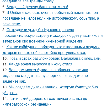
соединила все тренды сразу.
6.
Зендея эйфелеву башню затмила!
7.
В Олёкминске есть очень необычный памятник - он
посвящён не человеку и не историческому событию, а
реке лене.
8.
Сотрудники усадьбы Кусково провели
просветительскую встречу и экскурсию для участников и
ветеранов сво военно-инженерной академии.
9.
Как же кайфушно наблюдать за известными людьми,
которые просто себе спокойно прогуливаются.
10.
Новый страх разблокирован: Балаклава с клещами.
11.
Ханде эрчел выросла в икону стиля.
12.
Ваш дом может буквально обнимать вас или
медленно съедать вашу энергию - и вы даже не
заметите как.
13.
Мы создаём дизайн ванной, которую будет удобно
убирать.
14.
Гатчинский дворец: от охотничьего замка до
императорской резиденции.