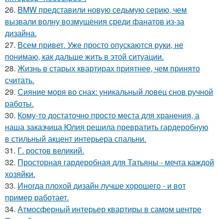
26.
BMW представили новую седьмую серию, чем
вызвали волну возмущения среди фанатов из-за
дизайна.
27.
Всем привет. Уже просто опускаются руки, не
понимаю, как дальше жить в этой ситуации.
28.
Жизнь в старых квартирах приятнее, чем принято
считать.
29.
Сияние моря во снах: уникальный ловец снов ручной
работы.
30.
Кому-то достаточно просто места для хранения, а
наша заказчица Юлия решила превратить гардеробную
в стильный акцент интерьера спальни.
31.
Г. ростов великий.
32.
Просторная гардеробная для Татьяны - мечта каждой
хозяйки.
33.
Иногда плохой дизайн лучше хорошего - и вот
пример работает.
34.
Атмосферный интерьер квартиры в самом центре