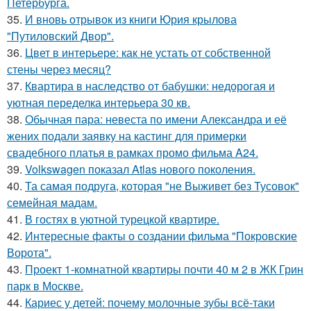
Петербурга.
35.
И вновь отрывок из книги Юрия крылова
"Путиловский Двор".
36.
Цвет в интерьере: как не устать от собственной
стены через месяц?
37.
Квартира в наследство от бабушки: недорогая и
уютная переделка интерьера 30 кв.
38.
Обычная пара: невеста по имени Александра и её
жених подали заявку на кастинг для примерки
свадебного платья в рамках промо фильма A24.
39.
Volkswagen показал Atlas нового поколения.
40.
Та самая подруга, которая "не Выживет без Тусовок"
семейная мадам.
41.
В гостях в уютной турецкой квартире.
42.
Интересные факты о создании фильма "Покровские
Ворота".
43.
Проект 1-комнатной квартиры почти 40 м 2 в ЖК Грин
парк в Москве.
44.
Кариес у детей: почему молочные зубы всё-таки