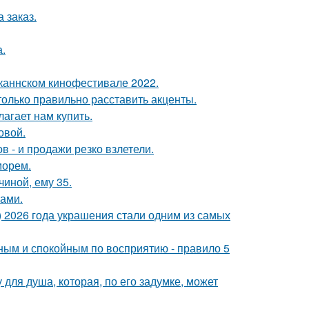
 заказ.
а.
каннском кинофестивале 2022.
только правильно расставить акценты.
лагает нам купить.
овой.
 - и продажи резко взлетели.
морем.
чиной, ему 35.
ами.
t) 2026 года украшения стали одним из самых
ьным и спокойным по восприятию - правило 5
для душа, которая, по его задумке, может