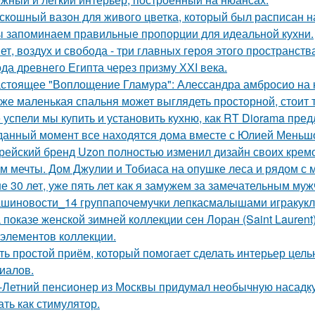
скошный вазон для живого цветка, который был расписан на
 запоминаем правильные пропорции для идеальной кухни.
ет, воздух и свобода - три главных героя этого пространств
да древнего Египта через призму ХХI века.
стоящее "Воплощение Гламура": Алессандра амбросио на 
же маленькая спальня может выглядеть просторной, стоит 
 успели мы купить и установить кухню, как RT Diorama пред
данный момент все находятся дома вместе с Юлией Меньш
рейский бренд Uzon полностью изменил дизайн своих кремов
м мечты. Дом Джулии и Тобиаса на опушке леса и рядом с 
е 30 лет, уже пять лет как я замужем за замечательным муж
шиновости_14 группапочемучки лепкасмалышами игракукл
 показе женской зимней коллекции сен Лоран (Saint Lauren
 элементов коллекции.
ть простой приём, который помогает сделать интерьер цел
иалов.
-Летний пенсионер из Москвы придумал необычную насадку 
ать как стимулятор.