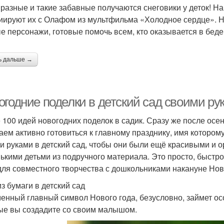
 разные и такие забавные получаются снеговики у деток! На
иируют их с Олафом из мультфильма «Холодное сердце». Но
е персонажи, готовые помочь всем, кто оказывается в беде
ь дальше →
огодние поделки в детский сад своими ру
 100 идей новогодних поделок в садик. Сразу же после осе
аем активно готовиться к главному празднику, имя котором
и руками в детский сад, чтобы они были ещё красивыми и
ькими детьми из подручного материала. Это просто, быстр
для совместного творчества с дошкольниками накануне Нов
из бумаги в детский сад
енный главный символ Нового года, безусловно, займет ос
ые вы создадите со своим малышом.