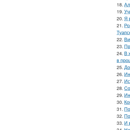
18.
Ал
19.
Уч
20.
Я 
21.
Ро
Туапс
22.
Ви
23.
Пр
24.
В 
в про
25.
До
26.
Ин
27.
Ис
28.
Cо
29.
Ин
30.
Ко
31.
По
32.
По
33.
И 
34.
Не