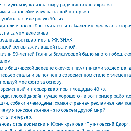
я с мужем купили квартиру ради винтажных кресел.
имся за копейки улучшать свой интерьер.
румбокс в стиле рисую 90- ых.
дители и волонтёры считают, что 14-летняя девочка, котор
е, на самом деле жива.
зуализация квартиры в ЖК ЗНАК.
ямой репортаж из вашей гостиной.
жизни 59-летней Галины балагуровой было много побед, ско
шлом.
м в башкирской деревне окружен памятниками зодчества, 
терьер спальни выполнен в современном стиле с элемента
пользуй моё фото за основу.
временный интерьер квартиры площадью 43 кв.
огда плохой дизайн лучше хорошего - и вот пример работае
шки, собаки и чемоданы: самая странная рекламная кампан
чему японская ванная - это совсем другой мир?
ст 2. интерьер.
вновь отрывок из книги Юрия крылова "Путиловский Двор".
жный и лёгкий интерьер, построенный на нюансах.