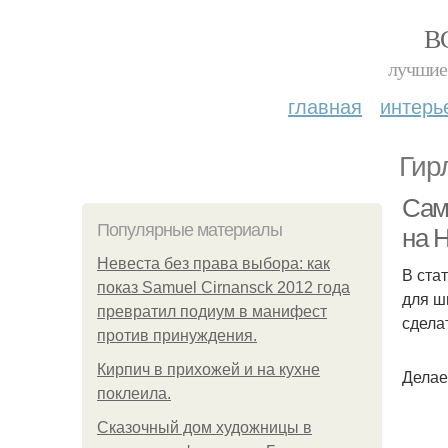
В
лучшие 
главная
интерь
Гир
Сам
Популярные материалы
на Н
Невеста без права выбора: как
В ста
показ Samuel Cirnansck 2012 года
для ш
превратил подиум в манифест
сдела
против принуждения.
Кирпич в прихожей и на кухне
Делае
поклеила.
Сказочный дом художницы в