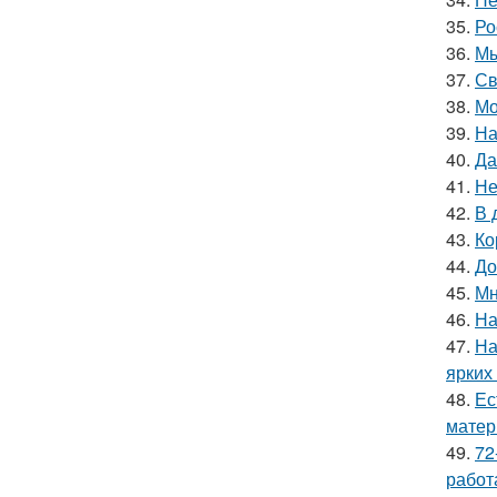
35.
Ро
36.
Мы
37.
Св
38.
Мо
39.
На
40.
Да
41.
Не
42.
В 
43.
Ко
44.
До
45.
Мн
46.
На
47.
На
ярких
48.
Ес
матер
49.
72
работ