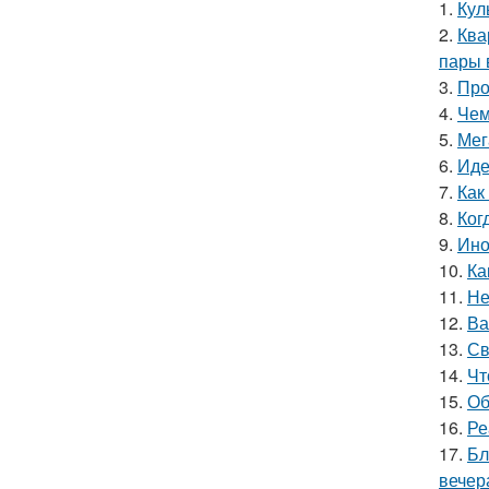
1.
Кул
2.
Ква
пары 
3.
Про
4.
Чем
5.
Мег
6.
Иде
7.
Как
8.
Ког
9.
Ино
10.
Ка
11.
Не
12.
Ва
13.
Св
14.
Чт
15.
Об
16.
Ре
17.
Бл
вечер