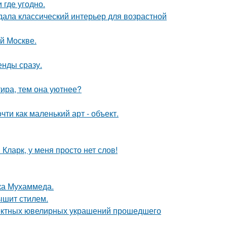
 где угодно.
дала классический интерьер для возрастной
ой Москве.
енды сразу.
тира, тем она уютнее?
ти как маленький арт - объект.
Кларк, у меня просто нет слов!
ока Мухаммеда.
ышит стилем.
ектных ювелирных украшений прошедшего