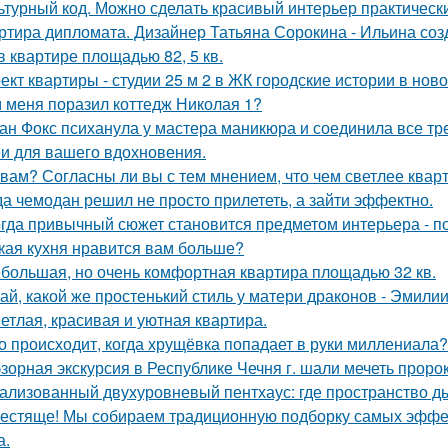
ьтурный код. Можно сделать красивый интерьер практически
ртира дипломата. Дизайнер Татьяна Сорокина - Ильина соз
в квартире площадью 82, 5 кв.
ект квартиры - студии 25 м 2 в ЖК городские истории в нов
 меня поразил коттедж Николая 1?
ан Фокс психанула у мастера маникюра и соединила все тр
и для вашего вдохновения.
 вам? Согласны ли вы с тем мнением, что чем светлее квар
да чемодан решил не просто прилететь, а зайти эффектно.
гда привычный сюжет становится предметом интерьера - поч
кая кухня нравится вам больше?
большая, но очень комфортная квартира площадью 32 кв.
ай, какой же простенький стиль у матери драконов - Эмилии 
етлая, красивая и уютная квартира.
о происходит, когда хрущёвка попадает в руки миллениала?
зорная экскурсия в Республике Чечня г. шали мечеть прор
ализованный двухуровневый пентхаус: где пространство д
естяще! Мы собираем традиционную подборку самых эфф
а.