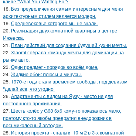
клипе "What You Waiting For?
18.
Без преувеличения самым интересным для меня
архитектурным стилем является модерн.
19.
Средневековье которого мы не знали.
20.
Реализация двухкомнатной квартиры в центре
Ижевска.
21.
План действий для создания будущей кухни мечты.
22.
Xiaomi собрала команду мечты для доминации на
рынке авто.
23.
Один предмет - порядок во всём доме.
24.
Жидкиe обои: плюсы и минуcы.
25.
1970-е года стали временем свободы, под девизом
"делай все, что угодно!
26.
Апартаменты с видом на Яузу - место не для
постоянного проживания.
27.
Шесть колёс у G63 6x6 кому-то показалось мало,
поэтому кто-то якобы превратил внедорожник в
восьмиколёсный автодом.
28.
История проекта - спальня 10 м 2 в 3-х комнатной