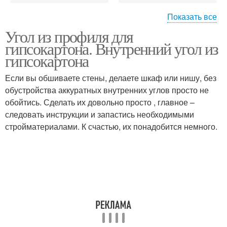
Показать все
Угол из профиля для
Углы в конструкции
Угол в каркасе
гипсокартона. Внутренний угол из
гипсокартона
Если вы обшиваете стены, делаете шкаф или нишу, без
Перегородки из
обустройства аккуратных внутренних углов просто не
гипсокартона
обойтись. Сделать их довольно просто , главное –
следовать инструкции и запастись необходимыми
стройматериалами. К счастью, их понадобится немного.