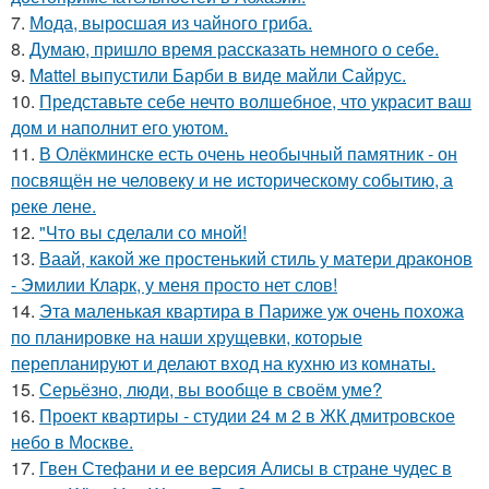
7.
Мода, выросшая из чайного гриба.
8.
Думаю, пришло время рассказать немного о себе.
9.
Mattel выпустили Барби в виде майли Сайрус.
10.
Представьте себе нечто волшебное, что украсит ваш
дом и наполнит его уютом.
11.
В Олёкминске есть очень необычный памятник - он
посвящён не человеку и не историческому событию, а
реке лене.
12.
"Что вы сделали со мной!
13.
Ваай, какой же простенький стиль у матери драконов
- Эмилии Кларк, у меня просто нет слов!
14.
Эта маленькая квартира в Париже уж очень похожа
по планировке на наши хрущевки, которые
перепланируют и делают вход на кухню из комнаты.
15.
Серьёзно, люди, вы вoобще в своём уме?
16.
Проект квартиры - студии 24 м 2 в ЖК дмитровское
небо в Москве.
17.
Гвен Стефани и ее версия Алисы в стране чудес в