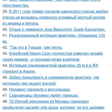
пространства.
39.
В 2011 году прямо посреди шведского города эребру
откуда ни возьмись появился огромный жёлтый кролик
из дерева и бетона.
40.
Отзыв о ламинате Joss Beaumont, Gusto Багратион.
41.
Реализованный интерьер квартиры, площадью 103
кв.
42.
"Так это в Турции, там тепло.
43.
Корейский бренд Uzon полностью изменил дизайн
своих кремов - и продажи резко взлетели.
44.
Интерьер однокомнатной квартиры 35 м 2 в ЖК
горизонт в Анапе.
45.
Добро пожаловать в современную квартиру, где
интерьер уже дышит весной.
46.
Недавно говорили о вкусняшках.
47.
Скандинавы безумно любят природу.
48.
72-Летний пенсионер из Москвы придумал
необычную насадку для душа, которая, по его задумке,