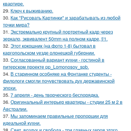
квартире.
29.
Ключ к выживанию.
30.
Как "Рисовать Картинки" и зарабатывать из любой
точки мира?
31.
Экстремально крупный портретный кадр через
зеркало, эквивалент 50mm на полном кадре, f/1.
32.
Этот кокошник (на фото 1-8) бытовал в
каргопольском уезде олонецкой губернии.
33.
Согласованный вариант кухни - гостиной в
питерском проекте pp_Lomonosov_spb.
34.
В старинном особняке на Фонтанке студенты -
филологи смогли почувствовать дух державинской
эпохи.
35.
7 апреля - день творческого беспорядка.
36.
Оригинальный интерьер квартиры - студии 25 м 2 в
Австралии.
37.
Мы запоминаем правильные пропорции для
идеальной кухни.
38.
Свет, воздух и свобода - три главных героя этого