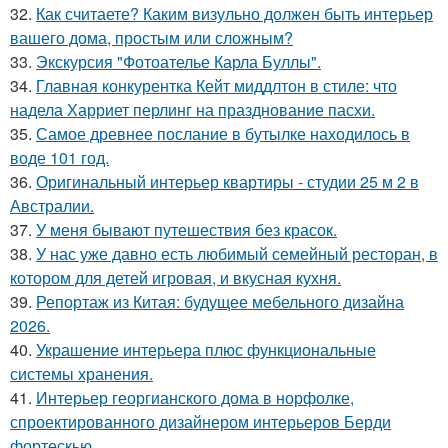
32.
Как считаете? Каким визульно должен быть интерьер
вашего дома, простым или сложным?
33.
Экскурсия "Фотоателье Карла Буллы".
34.
Главная конкурентка Кейт миддлтон в стиле: что
надела Харриет перлинг на празднование пасхи.
35.
Самое древнее послание в бутылке находилось в
воде 101 год.
36.
Оригинальный интерьер квартиры - студии 25 м 2 в
Австралии.
37.
У меня бывают путешествия без красок.
38.
У нас уже давно есть любимый семейный ресторан, в
котором для детей игровая, и вкусная кухня.
39.
Репортаж из Китая: будущее мебельного дизайна
2026.
40.
Украшение интерьера плюс функциональные
системы хранения.
41.
Интерьер георгианского дома в норфолке,
спроектированного дизайнером интерьеров Берди
фортескью.