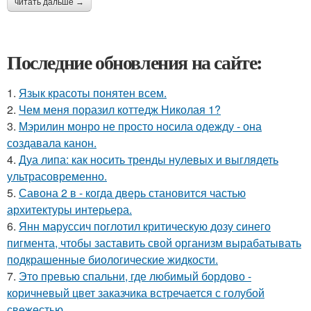
читать дальше →
Последние обновления на сайте:
1.
Язык красоты понятен всем.
2.
Чем меня поразил коттедж Николая 1?
3.
Мэрилин монро не просто носила одежду - она
создавала канон.
4.
Дуа липа: как носить тренды нулевых и выглядеть
ультрасовременно.
5.
Савона 2 в - когда дверь становится частью
архитектуры интерьера.
6.
Янн маруссич поглотил критическую дозу синего
пигмента, чтобы заставить свой организм вырабатывать
подкрашенные биологические жидкости.
7.
Это превью спальни, где любимый бордово -
коричневый цвет заказчика встречается с голубой
свежестью.