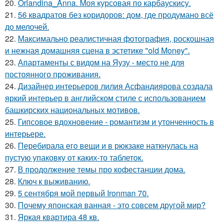
20.
Orlandina_Anna. Моя курсовая по карбаускису.
21.
56 квадратов без коридоров: дом, где продумано всё
до мелочей.
22.
Максимально реалистичная фотография, роскошная
и нежная домашняя сцена в эстетике "old Money".
23.
Апартаменты с видом на Яузу - место не для
постоянного проживания.
24.
Дизайнер интерьеров лилия Асфандиярова создала
яркий интерьер в английском стиле с использованием
башкирских национальных мотивов.
25.
Гипсовое вдохновение - романтизм и утонченность в
интерьере.
26.
Перебирала его вещи и в рюкзаке наткнулась на
пустую упаковку от каких-то таблеток.
27.
В продолжение темы про кофестанции дома.
28.
Ключ к выживанию.
29.
5 сентября мой первый Ironman 70.
30.
Почему японская ванная - это совсем другой мир?
31.
Яркая квартира 48 кв.