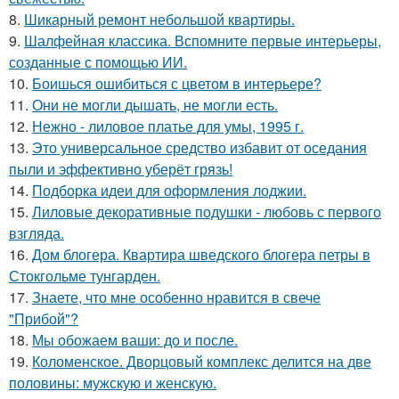
8.
Шикарный ремонт небольшой квартиры.
9.
Шалфейная классика. Вспомните первые интерьеры,
созданные с помощью ИИ.
10.
Боишься ошибиться с цветом в интерьере?
11.
Они не могли дышать, не могли есть.
12.
Нежно - лиловое платье для умы, 1995 г.
13.
Это универсальное средство избавит от оседания
пыли и эффективно уберёт грязь!
14.
Подборка идеи для оформления лоджии.
15.
Лиловые декоративные подушки - любовь с первого
взгляда.
16.
Дом блогера. Квартира шведского блогера петры в
Стокгольме тунгарден.
17.
Знаете, что мне особенно нравится в свече
"Прибой"?
18.
Мы обожаем ваши: до и после.
19.
Коломенское. Дворцовый комплекс делится на две
половины: мужскую и женскую.