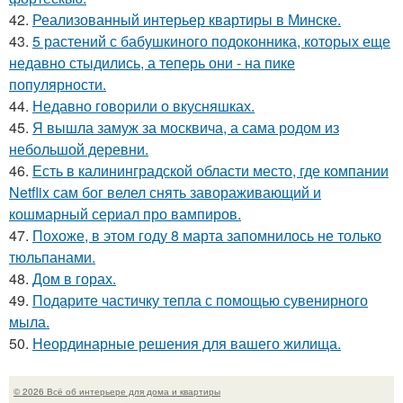
42.
Реализованный интерьер квартиры в Минске.
43.
5 растений с бабушкиного подоконника, которых еще
недавно стыдились, а теперь они - на пике
популярности.
44.
Недавно говорили о вкусняшках.
45.
Я вышла замуж за москвича, а сама родом из
небольшой деревни.
46.
Есть в калининградской области место, где компании
Netflix сам бог велел снять завораживающий и
кошмарный сериал про вампиров.
47.
Похоже, в этом году 8 марта запомнилось не только
тюльпанами.
48.
Дом в горах.
49.
Подарите частичку тепла с помощью сувенирного
мыла.
50.
Неординарные решения для вашего жилища.
© 2026 Всё об интерьере для дома и квартиры