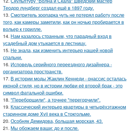
12.
Скульптуру "Волна и Скала" шведский мастер
Теодор лундберг создал ещё в 1897 году.
13.
Смотритель зоопарка чуть не потерял работу после
того, как камеры заметили, как он ночью пробирается в
вольер к горилле.
14.
Нам казалось странным, что парадный вход в
усадебный дом утыкается в лестницу.
15.
Не знала, как изменить интерьер нашей новой
спальни.
16.
Исповедь серийного переездного дизайнера -
организатора пространств.
17.
В истории моды Жаклин Кеннеди - онассис осталась
иконой стиля, но в истории любви её второй брак - это
символ фатальной ошибки.
18.
"Переборщили", а точнее "перегорчили".
19.
Классический интерьер квартиры в четырёхэтажном
старинном доме Xvii века в Стокгольме.
20.
Особняк Демидова, большая морская, 43.
21.
Мы обожаем ваши: до и после.