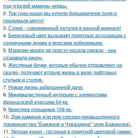
под угрозой мамины нервы.
2.
Три года назад мы купили борщевичное поле и
придумали мечту!
3.
Супер - современный потолок в ванной комнате!
4.
Бирюзовый цвет вызывает приятные ассоциации с
солнечными днями и морским побережьем.
5.
Мэрилин монро не просто носила одежду - она
создавала канон.
6.
Жестяные бочки, которые обычно отправляют на
свалку, получают вторую жизнь в виде лофтовых
стульев и столов.
7.
Новая жизнь заброшенной дачи.
8.
Минималистичный интерьер с элементами
французской классики 54 кв.
9.
Квартира площадью 108 кв.
10.
Дом каминов или дом торгово-промышленного
товарищества "Бажанов и Чувалдина" (дом Бажанова).
11.
Уютная кухня - гостиная в приятной цветовой гамме.