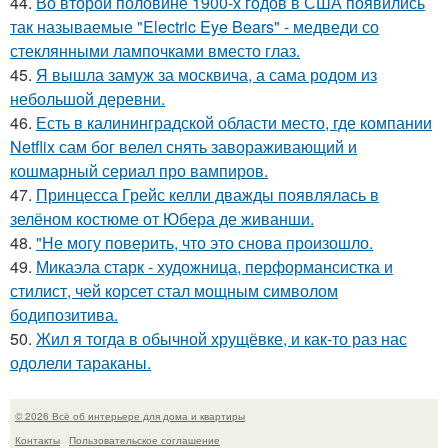
44.
Во второй половине 1900-х годов в США появились
так называемые "Electric Eye Bears" - медведи со
стеклянными лампочками вместо глаз.
45.
Я вышла замуж за москвича, а сама родом из
небольшой деревни.
46.
Есть в калининградской области место, где компании
Netflix сам бог велел снять завораживающий и
кошмарный сериал про вампиров.
47.
Принцесса Грейс келли дважды появлялась в
зелёном костюме от Юбера де живанши.
48.
"Не могу поверить, что это снова произошло.
49.
Микаэла старк - художница, перформансистка и
стилист, чей корсет стал мощным символом
бодипозитива.
50.
Жил я тогда в обычной хрущёвке, и как-то раз нас
одолели тараканы.
© 2026 Всё об интерьере для дома и квартиры
Контакты
Пользовательское соглашение