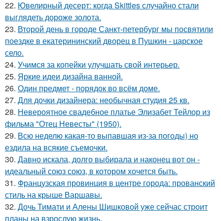
22.
Ювелирный десерт: когда Skittles случайно стали
выглядеть дороже золота.
23.
Второй день в городе Санкт-петербург мы посвятили
поездке в екатерининский дворец в Пушкин - царское
село.
24.
Учимся за копейки улучшать свой интерьер.
25.
Яркие идеи дизайна ванной.
26.
Один предмет - порядок во всём доме.
27.
Для дочки дизайнера: необычная студия 25 кв.
28.
Невероятное свадебное платье Элизабет Тейлор из
фильма "Отец Невесты" (1950).
29.
Всю неделю какая-то выпавшая из-за погоды) но
ездила на всякие съемочки.
30.
Давно искала, долго выбирала и наконец вот он -
идеальный союз союз, в котором хочется быть.
31.
Французская провинция в центре города: прованский
стиль на крыше Варшавы.
32.
Дочь Тимати и Алены Шишковой уже сейчас строит
планы на взрослую жизнь.