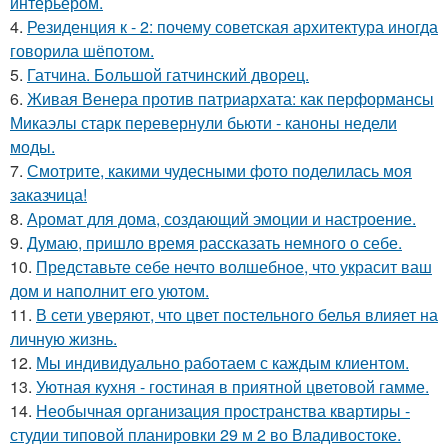
интерьером.
4.
Резиденция к - 2: почему советская архитектура иногда
говорила шёпотом.
5.
Гатчина. Большой гатчинский дворец.
6.
Живая Венера против патриархата: как перформансы
Микаэлы старк перевернули бьюти - каноны недели
моды.
7.
Смотрите, какими чудесными фото поделилась моя
заказчица!
8.
Аромат для дома, создающий эмоции и настроение.
9.
Думаю, пришло время рассказать немного о себе.
10.
Представьте себе нечто волшебное, что украсит ваш
дом и наполнит его уютом.
11.
В сети уверяют, что цвет постельного белья влияет на
личную жизнь.
12.
Мы индивидуально работаем с каждым клиентом.
13.
Уютная кухня - гостиная в приятной цветовой гамме.
14.
Необычная организация пространства квартиры -
студии типовой планировки 29 м 2 во Владивостоке.