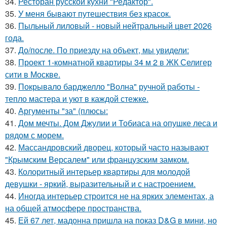
34.
Ресторан русской кухни "Редактор".
35.
У меня бывают путешествия без красок.
36.
Пыльный лиловый - новый нейтральный цвет 2026
года.
37.
До/после. По приезду на объект, мы увидели:
38.
Проект 1-комнатной квартиры 34 м 2 в ЖК Селигер
сити в Москве.
39.
Покрывало барджелло "Волна" ручной работы -
тепло мастера и уют в каждой стежке.
40.
Аргументы "за" (плюсы:
41.
Дом мечты. Дом Джулии и Тобиаса на опушке леса и
рядом с морем.
42.
Массандровский дворец, который часто называют
"Крымским Версалем" или французским замком.
43.
Колоритный интерьер квартиры для молодой
девушки - яркий, выразительный и с настроением.
44.
Иногда интерьер строится не на ярких элементах, а
на общей атмосфере пространства.
45.
Ей 67 лет, мадонна пришла на показ D&G в мини, но