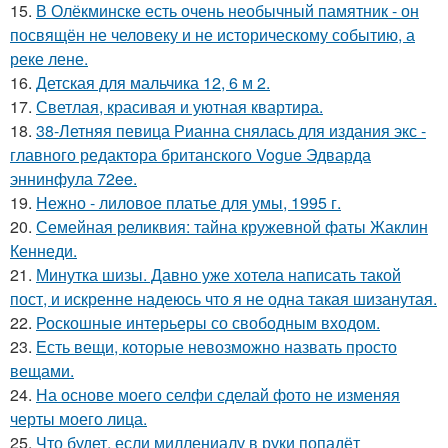
15.
В Олёкминске есть очень необычный памятник - он
посвящён не человеку и не историческому событию, а
реке лене.
16.
Детская для мальчика 12, 6 м 2.
17.
Светлая, красивая и уютная квартира.
18.
38-Летняя певица Рианна снялась для издания экс -
главного редактора британского Vogue Эдварда
эннинфула 72ee.
19.
Нежно - лиловое платье для умы, 1995 г.
20.
Семейная реликвия: тайна кружевной фаты Жаклин
Кеннеди.
21.
Минутка шизы. Давно уже хотела написать такой
пост, и искренне надеюсь что я не одна такая шизанутая.
22.
Роскошные интерьеры со свободным входом.
23.
Есть вещи, которые невозможно назвать просто
вещами.
24.
На основе моего селфи сделай фото не изменяя
черты моего лица.
25.
Что будет, если миллениалу в руки попадёт