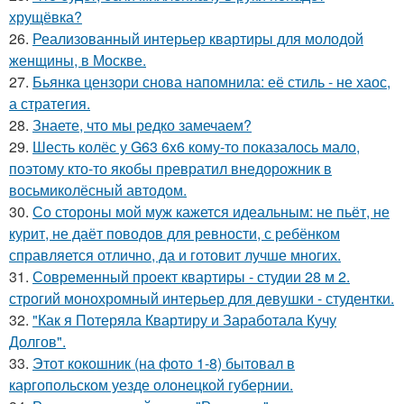
хрущёвка?
26.
Реализованный интерьер квартиры для молодой
женщины, в Москве.
27.
Бьянка цензори снова напомнила: её стиль - не хаос,
а стратегия.
28.
Знаете, что мы редко замечаем?
29.
Шесть колёс у G63 6x6 кому-то показалось мало,
поэтому кто-то якобы превратил внедорожник в
восьмиколёсный автодом.
30.
Со стороны мой муж кажется идеальным: не пьёт, не
курит, не даёт поводов для ревности, с ребёнком
справляется отлично, да и готовит лучше многих.
31.
Современный проект квартиры - студии 28 м 2.
строгий монохромный интерьер для девушки - студентки.
32.
"Как я Потеряла Квартиру и Заработала Кучу
Долгов".
33.
Этот кокошник (на фото 1-8) бытовал в
каргопольском уезде олонецкой губернии.